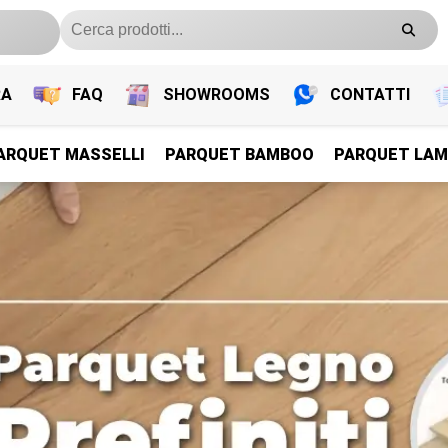
RA
FAQ
SHOWROOMS
CONTATTI
ARQUET MASSELLI
PARQUET BAMBOO
PARQUET LAM
PARQUET PREFINITI
PARQUET PREFINITI
PARQUET PREFINITI
PARQUET PREFINITI
Parquet Legno Prefiniti
Parquet Legno Prefiniti