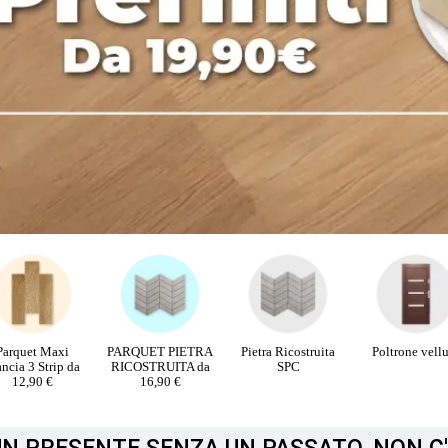
RQUET PIETRA
Pietra Ricostruita
Poltrone velluto
PORTE INTE
COSTRUITA da
SPC
16,90 €