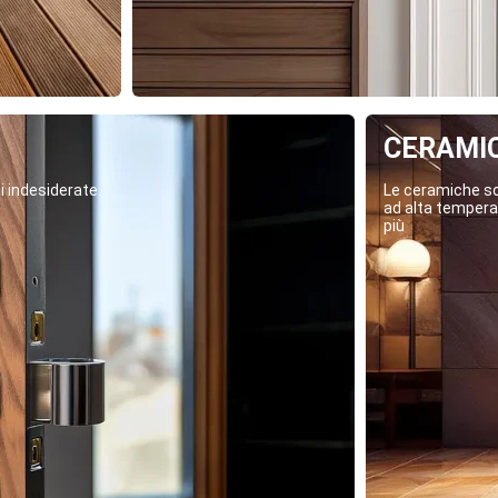
CERAMI
i indesiderate.
Le ceramiche son
ad alta temperat
più