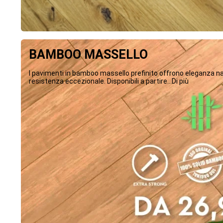
BAMBOO MASSELLO
I pavimenti in bamboo massello prefinito offrono eleganza na
resistenza eccezionale. Disponibili a partire...Di più