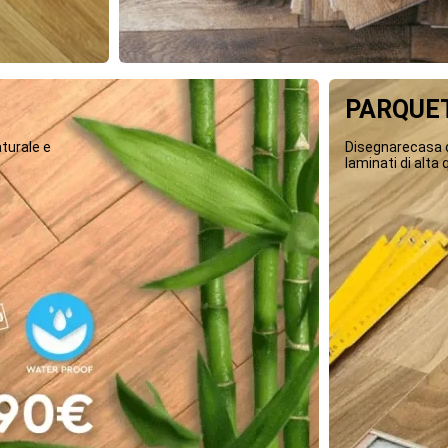
PARQUET
turale e
Disegnarecasa o
laminati di alta q