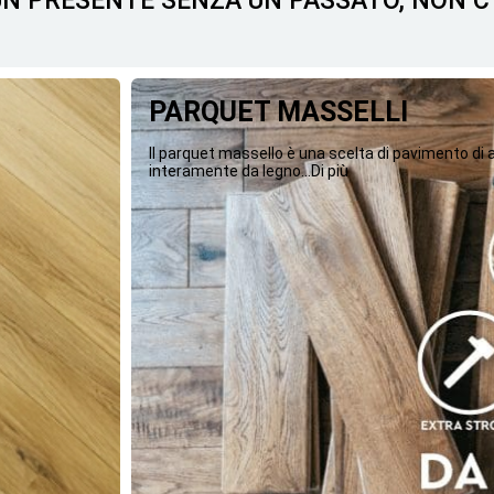
 UN PRESENTE SENZA UN PASSATO, NON 
PARQUET MASSELLI
Il parquet massello è una scelta di pavimento di
interamente da legno...Di più