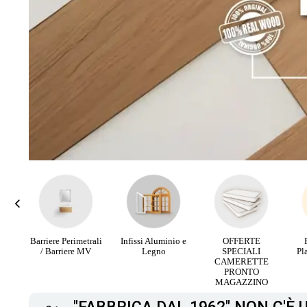
rali
Infissi Aluminio e
OFFERTE
Parquet Maxi
PA
V
Legno
SPECIALI
Plancia 3 Strip da
RI
CAMERETTE
12,90 €
PRONTO
MAGAZZINO