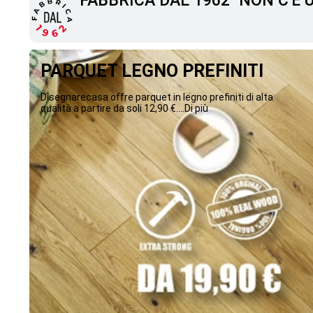
"FABBRICA DAL 1962" NON C'È
PARQUET LEGNO PREFINITI
Disegnarecasa offre parquet in legno prefiniti di alta
qualità a partire da soli 12,90 €....Di più