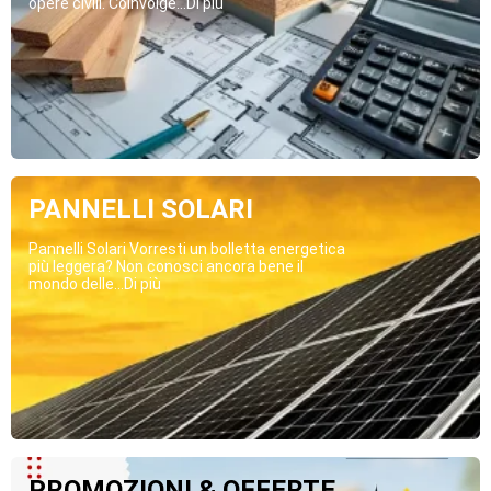
opere civili. Coinvolge...Di più
PANNELLI SOLARI
Pannelli Solari Vorresti un bolletta energetica
più leggera? Non conosci ancora bene il
mondo delle...Di più
PROMOZIONI & OFFERTE