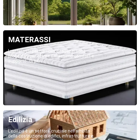
MATERASSI
I materassi per bambini e ragazzi sono
progettati per offrire il massimo comfort e
supporto...Di più
Edilizia
L'edilizia è un settore cruciale nell'ambito
della costruzione di edifici, infrastrutture e