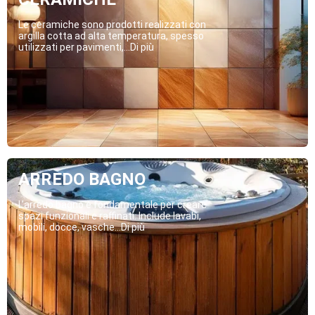
Le ceramiche sono prodotti realizzati con
argilla cotta ad alta temperatura, spesso
utilizzati per pavimenti,...Di più
ARREDO BAGNO
L’arredo bagno è fondamentale per creare
spazi funzionali e raffinati. Include lavabi,
mobili, docce, vasche...Di più