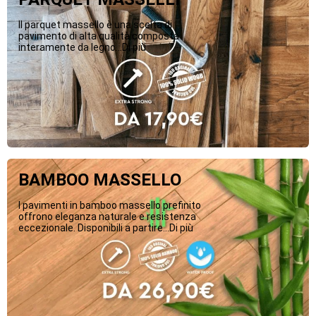
Il parquet massello è una scelta di
pavimento di alta qualità composta
interamente da legno...Di più
BAMBOO MASSELLO
I pavimenti in bamboo massello prefinito
offrono eleganza naturale e resistenza
eccezionale. Disponibili a partire...Di più