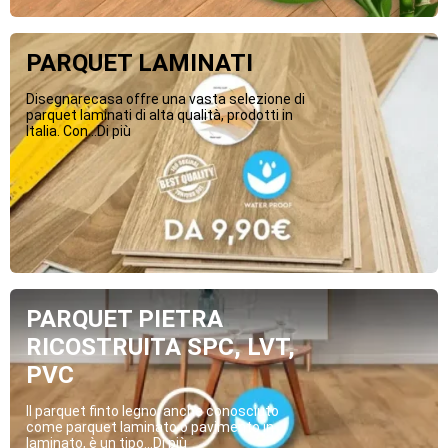
PARQUET LAMINATI
Disegnarecasa offre una vasta selezione di
parquet laminati di alta qualità, prodotti in
Italia. Con...Di più
PARQUET PIETRA
RICOSTRUITA SPC, LVT,
PVC
Il parquet finto legno, anche conosciuto
come parquet laminato o pavimento in
laminato, è un tipo...Di più