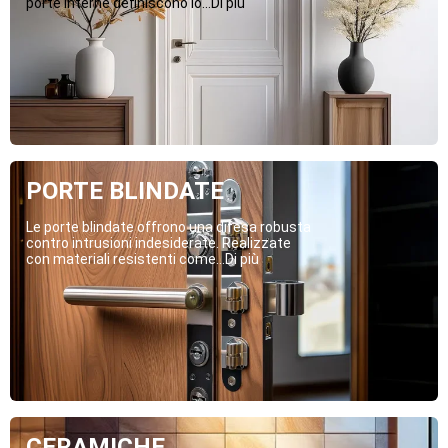
porte interne definiscono lo...Di più
PORTE BLINDATE
Le porte blindate offrono una difesa robusta
contro intrusioni indesiderate. Realizzate
con materiali resistenti come...Di più
CERAMICHE