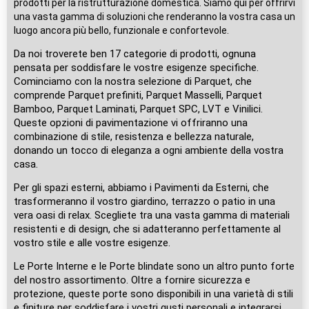
prodotti per la ristrutturazione domestica. Siamo qui per offrirvi
una vasta gamma di soluzioni che renderanno la vostra casa un
luogo ancora più bello, funzionale e confortevole.
Da noi troverete ben 17 categorie di prodotti, ognuna
pensata per soddisfare le vostre esigenze specifiche.
Cominciamo con la nostra selezione di Parquet, che
comprende Parquet prefiniti, Parquet Masselli, Parquet
Bamboo, Parquet Laminati, Parquet SPC, LVT e Vinilici.
Queste opzioni di pavimentazione vi offriranno una
combinazione di stile, resistenza e bellezza naturale,
donando un tocco di eleganza a ogni ambiente della vostra
casa.
Per gli spazi esterni, abbiamo i Pavimenti da Esterni, che
trasformeranno il vostro giardino, terrazzo o patio in una
vera oasi di relax. Scegliete tra una vasta gamma di materiali
resistenti e di design, che si adatteranno perfettamente al
vostro stile e alle vostre esigenze.
Le Porte Interne e le Porte blindate sono un altro punto forte
del nostro assortimento. Oltre a fornire sicurezza e
protezione, queste porte sono disponibili in una varietà di stili
e finiture per soddisfare i vostri gusti personali e integrarsi