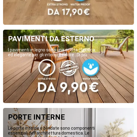
PAVIMENTI DA ESTERNO
I pavimenti in legno sono una scelta classica
ed elegante per gli interni. Il calore...Di più
PORTE INTERNE
Le porte interne e blindate sono componenti
essenziali dell’architettura domestica. Le