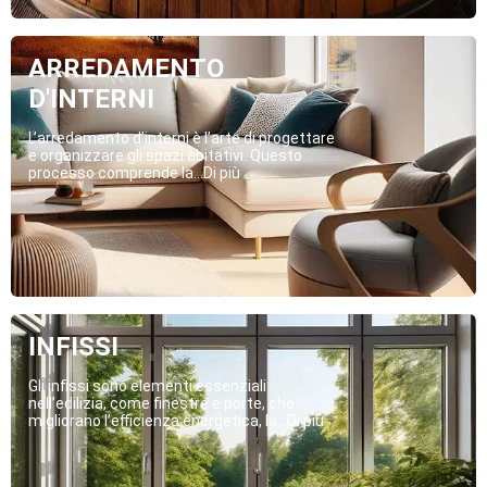
ARREDAMENTO
D'INTERNI
L’arredamento d’interni è l’arte di progettare
e organizzare gli spazi abitativi. Questo
processo comprende la...Di più
INFISSI
Gli infissi sono elementi essenziali
nell’edilizia, come finestre e porte, che
migliorano l’efficienza energetica, la...Di più