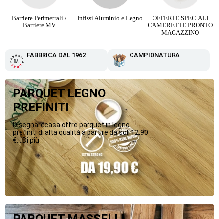
Infissi Aluminio e Legno
OFFERTE SPECIALI
Parquet Maxi Plancia 3
CAMERETTE PRONTO
Strip da 12,90 €
MAGAZZINO
FABBRICA DAL 1962
CAMPIONATURA
PARQUET LEGNO
PREFINITI
Disegnarecasa offre parquet in legno
prefiniti di alta qualità a partire da soli 12,90
€....Di più
PARQUET MASSELLI