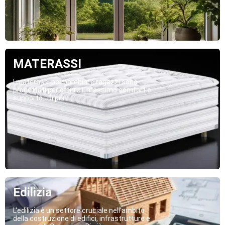
MATERASSI
I materassi per bambini e ragazzi sono
progettati per offrire il massimo comfort e
supporto...Di più
Edilizia
L'edilizia è un settore cruciale nell'ambito
della costruzione di edifici, infrastrutture e