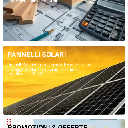
opere civili. Coinvolge...Di più
PANNELLI SOLARI
Pannelli Solari Vorresti un bolletta energetica
più leggera? Non conosci ancora bene il
mondo delle...Di più
PROMOZIONI & OFFERTE