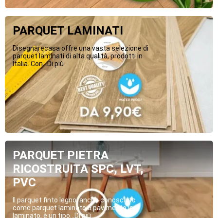
PARQUET LAMINATI
Disegnarecasa offre una vasta selezione di
parquet laminati di alta qualità, prodotti in
Italia. Con...Di più
PARQUET PIETRA
RICOSTRUITA SPC, LVT,
PVC
Il parquet finto legno, anche conosciuto
come parquet laminato o pavimento in
laminato, è un tipo...Di più