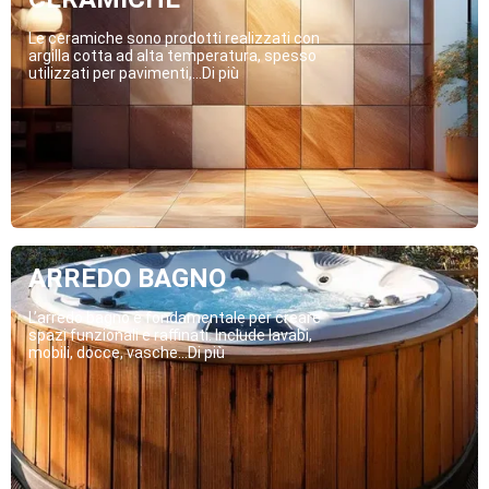
Le ceramiche sono prodotti realizzati con
argilla cotta ad alta temperatura, spesso
utilizzati per pavimenti,...Di più
ARREDO BAGNO
L’arredo bagno è fondamentale per creare
spazi funzionali e raffinati. Include lavabi,
mobili, docce, vasche...Di più