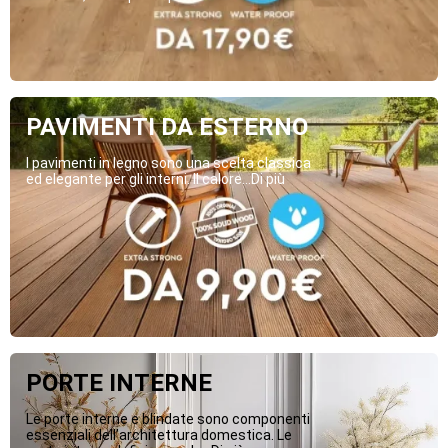
PAVIMENTI DA ESTERNO
I pavimenti in legno sono una scelta classica
ed elegante per gli interni. Il calore...Di più
PORTE INTERNE
Le porte interne e blindate sono componenti
essenziali dell’architettura domestica. Le