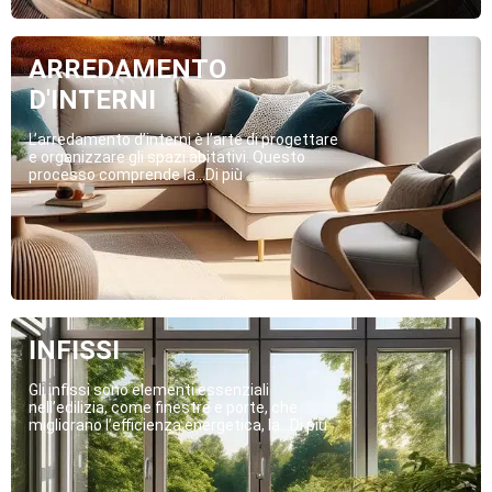
ARREDAMENTO
D'INTERNI
L’arredamento d’interni è l’arte di progettare
e organizzare gli spazi abitativi. Questo
processo comprende la...Di più
INFISSI
Gli infissi sono elementi essenziali
nell’edilizia, come finestre e porte, che
migliorano l’efficienza energetica, la...Di più