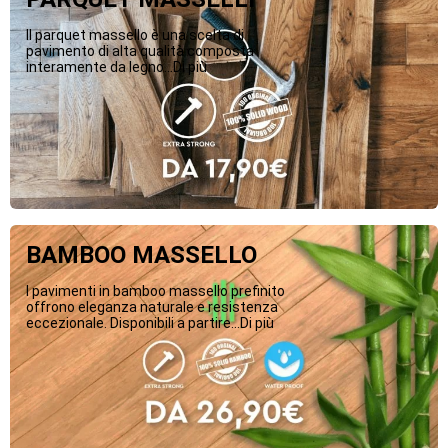
Il parquet massello è una scelta di
pavimento di alta qualità composta
interamente da legno...Di più
BAMBOO MASSELLO
I pavimenti in bamboo massello prefinito
offrono eleganza naturale e resistenza
eccezionale. Disponibili a partire...Di più