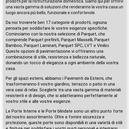
prodotti per la ristrutturazione domestica. Siamo qui per offrirvi
una vasta gamma di soluzioni che renderanno la vostra casa un
luogo ancora più bello, funzionale e confortevole.
Da noi troverete ben 17 categorie di prodotti, ognuna
pensata per soddisfare le vostre esigenze specifiche.
Cominciamo con la nostra selezione di Parquet, che
comprende Parquet prefiniti, Parquet Masselli, Parquet
Bamboo, Parquet Laminati, Parquet SPC, LVT e Vinilici.
Queste opzioni di pavimentazione vi offriranno una
combinazione di stile, resistenza e bellezza naturale,
donando un tocco di eleganza a ogni ambiente della vostra
casa.
Per gli spazi esterni, abbiamo i Pavimenti da Esterni, che
trasformeranno il vostro giardino, terrazzo o patio in una
vera oasi di relax. Scegliete tra una vasta gamma di materiali
resistenti e di design, che si adatteranno perfettamente al
vostro stile e alle vostre esigenze.
Le Porte Interne e le Porte blindate sono un altro punto forte
del nostro assortimento. Oltre a fornire sicurezza e
protezione, queste porte sono disponibili in una varietà di stili
e finiture per soddisfare i vostri gusti personali e integrarsi