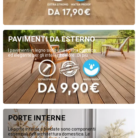
PAVIMENTI DA ESTERNO
I pavimenti in legno sono una scelta classica
ed elegante per gli interni. Il calore...Di più
PORTE INTERNE
Le porte interne e blindate sono componenti
essenziali dell’architettura domestica. Le