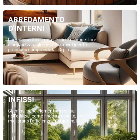
ARREDAMENTO
D'INTERNI
L’arredamento d’interni è l’arte di progettare
e organizzare gli spazi abitativi. Questo
processo comprende la...Di più
INFISSI
Gli infissi sono elementi essenziali
nell’edilizia, come finestre e porte, che
migliorano l’efficienza energetica, la...Di più