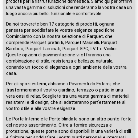
prodotti per la ristrutturazione domestica. Siamo qui per offrirvi
una vasta gamma di soluzioni che renderanno la vostra casa un
luogo ancora più bello, funzionale e confortevole.
Da noi troverete ben 17 categorie di prodotti, ognuna
pensata per soddisfare le vostre esigenze specifiche.
Cominciamo con la nostra selezione di Parquet, che
comprende Parquet prefiniti, Parquet Masselli, Parquet
Bamboo, Parquet Laminati, Parquet SPC, LVT e Vinilici.
Queste opzioni di pavimentazione vi offriranno una
combinazione di stile, resistenza e bellezza naturale,
donando un tocco di eleganza a ogni ambiente della vostra
casa.
Per gli spazi esterni, abbiamo i Pavimenti da Esterni, che
trasformeranno il vostro giardino, terrazzo o patio in una
vera oasi di relax. Scegliete tra una vasta gamma di materiali
resistenti e di design, che si adatteranno perfettamente al
vostro stile e alle vostre esigenze.
Le Porte Interne e le Porte blindate sono un altro punto forte
del nostro assortimento. Oltre a fornire sicurezza e
protezione, queste porte sono disponibili in una varietà di stili
e finiture per soddisfare i vostri gusti personali e integrarsi