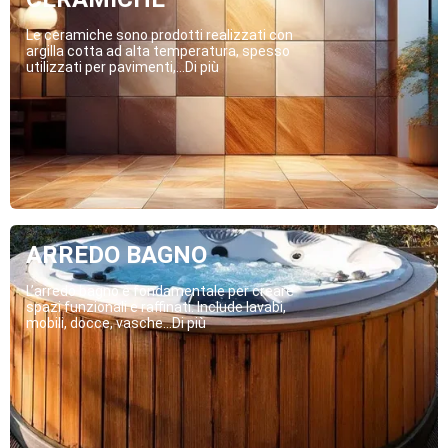
Le ceramiche sono prodotti realizzati con
argilla cotta ad alta temperatura, spesso
utilizzati per pavimenti,...Di più
ARREDO BAGNO
L’arredo bagno è fondamentale per creare
spazi funzionali e raffinati. Include lavabi,
mobili, docce, vasche...Di più