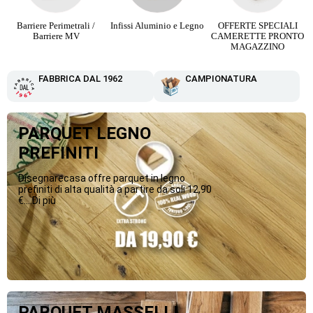
Infissi Aluminio e Legno
OFFERTE SPECIALI
Parquet Maxi Plancia 3
CAMERETTE PRONTO
Strip da 12,90 €
MAGAZZINO
FABBRICA DAL 1962
CAMPIONATURA
PARQUET LEGNO
PREFINITI
Disegnarecasa offre parquet in legno
prefiniti di alta qualità a partire da soli 12,90
€....Di più
PARQUET MASSELLI