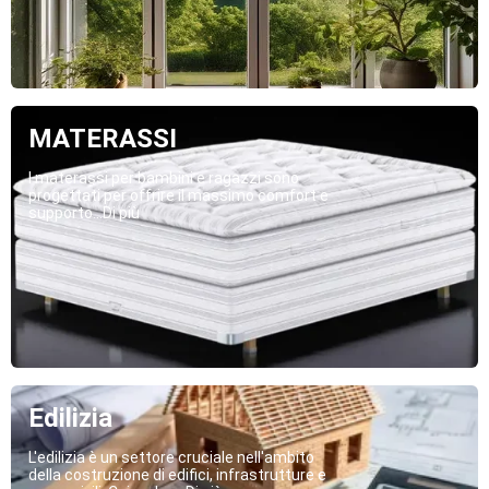
MATERASSI
I materassi per bambini e ragazzi sono
progettati per offrire il massimo comfort e
supporto...Di più
Edilizia
L'edilizia è un settore cruciale nell'ambito
della costruzione di edifici, infrastrutture e