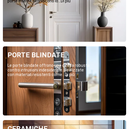
porte interne definiscono lo...Di più
PORTE BLINDATE
Le porte blindate offrono una difesa robusta
contro intrusioni indesiderate. Realizzate
con materiali resistenti come...Di più
CERAMICHE