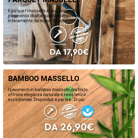
Il parquet massello è una scelta di
pavimento di alta qualità composta
interamente da legno...Di più
BAMBOO MASSELLO
I pavimenti in bamboo massello prefinito
offrono eleganza naturale e resistenza
eccezionale. Disponibili a partire...Di più