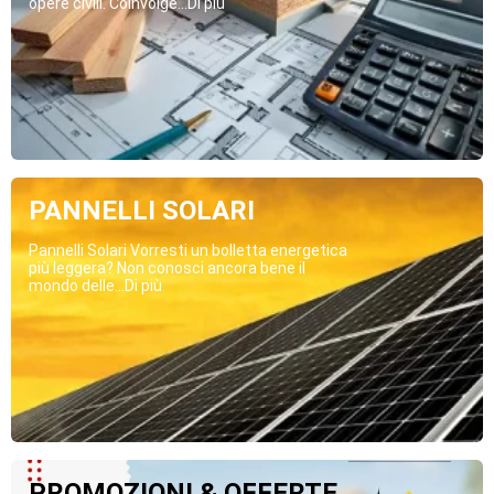
opere civili. Coinvolge...Di più
PANNELLI SOLARI
Pannelli Solari Vorresti un bolletta energetica
più leggera? Non conosci ancora bene il
mondo delle...Di più
PROMOZIONI & OFFERTE