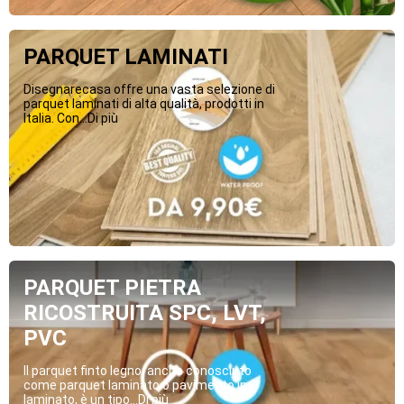
PARQUET LAMINATI
Disegnarecasa offre una vasta selezione di
parquet laminati di alta qualità, prodotti in
Italia. Con...Di più
PARQUET PIETRA
RICOSTRUITA SPC, LVT,
PVC
Il parquet finto legno, anche conosciuto
come parquet laminato o pavimento in
laminato, è un tipo...Di più