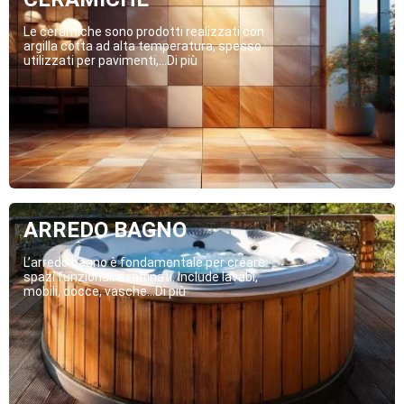
Le ceramiche sono prodotti realizzati con
argilla cotta ad alta temperatura, spesso
utilizzati per pavimenti,...Di più
ARREDO BAGNO
L’arredo bagno è fondamentale per creare
spazi funzionali e raffinati. Include lavabi,
mobili, docce, vasche...Di più