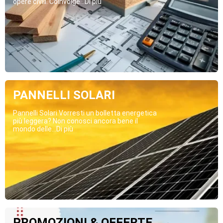
opere civili. Coinvolge...Di più
PANNELLI SOLARI
Pannelli Solari Vorresti un bolletta energetica
più leggera? Non conosci ancora bene il
mondo delle...Di più
PROMOZIONI & OFFERTE