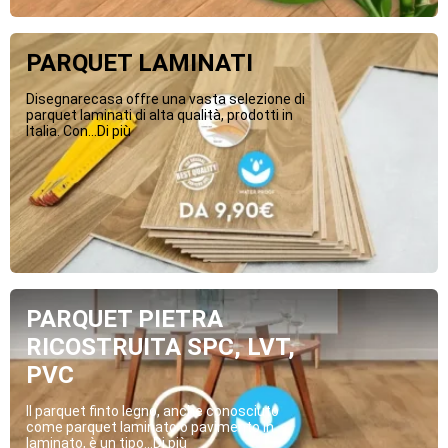
PARQUET LAMINATI
Disegnarecasa offre una vasta selezione di
parquet laminati di alta qualità, prodotti in
Italia. Con...Di più
PARQUET PIETRA
RICOSTRUITA SPC, LVT,
PVC
Il parquet finto legno, anche conosciuto
come parquet laminato o pavimento in
laminato, è un tipo...Di più