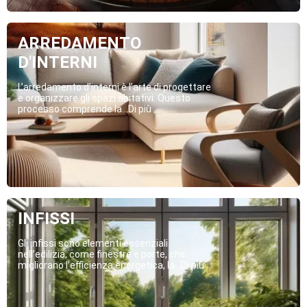
ARREDAMENTO
D'INTERNI
L’arredamento d’interni è l’arte di progettare
e organizzare gli spazi abitativi. Questo
processo comprende la...Di più
INFISSI
Gli infissi sono elementi essenziali
nell’edilizia, come finestre e porte, che
migliorano l’efficienza energetica, la...Di più