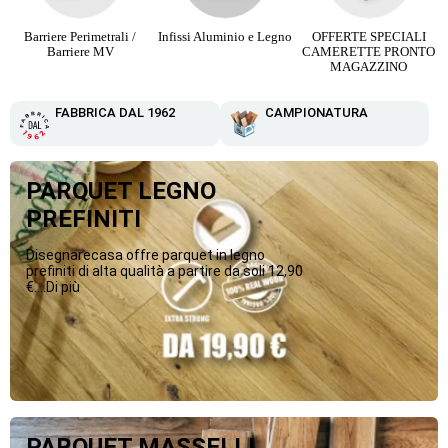
Infissi Aluminio e Legno
OFFERTE SPECIALI
Parquet Maxi Plancia 3
CAMERETTE PRONTO
Strip da 12,90 €
MAGAZZINO
FABBRICA DAL 1962
CAMPIONATURA
PARQUET LEGNO
PREFINITI
Disegnarecasa offre parquet in legno
prefiniti di alta qualità a partire da soli 12,90
€....Di più
PARQUET MASSELLI