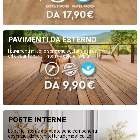
PAVIMENTI DA ESTERNO
I pavimenti in legno sono una scelta classica
ed elegante per gli interni. Il calore...Di più
PORTE INTERNE
Le porte interne e blindate sono componenti
essenziali dell’architettura domestica. Le