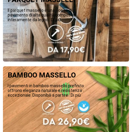
Il parquet massello è una scelta di
pavimento di alta qualità composta
interamente da legno...Di più
BAMBOO MASSELLO
I pavimenti in bamboo massello prefinito
offrono eleganza naturale e resistenza
eccezionale. Disponibili a partire...Di più