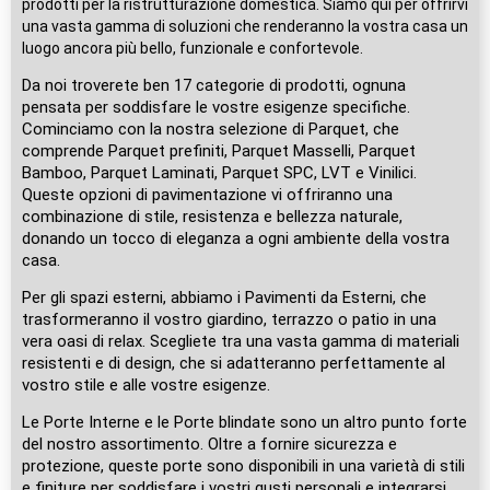
prodotti per la ristrutturazione domestica. Siamo qui per offrirvi
una vasta gamma di soluzioni che renderanno la vostra casa un
luogo ancora più bello, funzionale e confortevole.
Da noi troverete ben 17 categorie di prodotti, ognuna
pensata per soddisfare le vostre esigenze specifiche.
Cominciamo con la nostra selezione di Parquet, che
comprende Parquet prefiniti, Parquet Masselli, Parquet
Bamboo, Parquet Laminati, Parquet SPC, LVT e Vinilici.
Queste opzioni di pavimentazione vi offriranno una
combinazione di stile, resistenza e bellezza naturale,
donando un tocco di eleganza a ogni ambiente della vostra
casa.
Per gli spazi esterni, abbiamo i Pavimenti da Esterni, che
trasformeranno il vostro giardino, terrazzo o patio in una
vera oasi di relax. Scegliete tra una vasta gamma di materiali
resistenti e di design, che si adatteranno perfettamente al
vostro stile e alle vostre esigenze.
Le Porte Interne e le Porte blindate sono un altro punto forte
del nostro assortimento. Oltre a fornire sicurezza e
protezione, queste porte sono disponibili in una varietà di stili
e finiture per soddisfare i vostri gusti personali e integrarsi