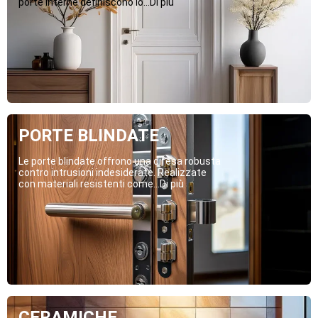
porte interne definiscono lo...Di più
PORTE BLINDATE
Le porte blindate offrono una difesa robusta
contro intrusioni indesiderate. Realizzate
con materiali resistenti come...Di più
CERAMICHE