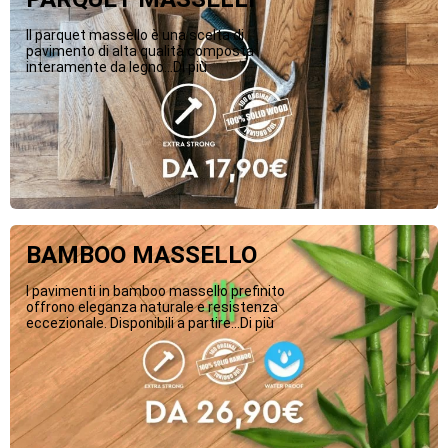
Il parquet massello è una scelta di
pavimento di alta qualità composta
interamente da legno...Di più
BAMBOO MASSELLO
I pavimenti in bamboo massello prefinito
offrono eleganza naturale e resistenza
eccezionale. Disponibili a partire...Di più