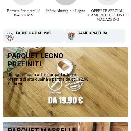
Barriere Perimetrali /
Infissi Aluminio e Legno
OFFERTE SPECIALI
Barriere MV
CAMERETTE PRONTO
MAGAZZINO
FABBRICA DAL 1962
CAMPIONATURA
PARQUET LEGNO
PREFINITI
Disegnarecasa offre parquet in legno
prefiniti di alta qualità a partire da soli 12,90
€....Di più
PARQUET MASSELLI