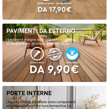
PAVIMENTI DA ESTERNO
I pavimenti in legno sono una scelta classica
ed elegante per gli interni. Il calore...Di più
PORTE INTERNE
Le porte interne e blindate sono componenti
essenziali dell’architettura domestica. Le