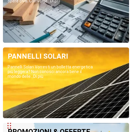
opere civili. Coinvolge...Di più
PANNELLI SOLARI
Pannelli Solari Vorresti un bolletta energetica
più leggera? Non conosci ancora bene il
mondo delle...Di più
PROMOZIONI & OFFERTE