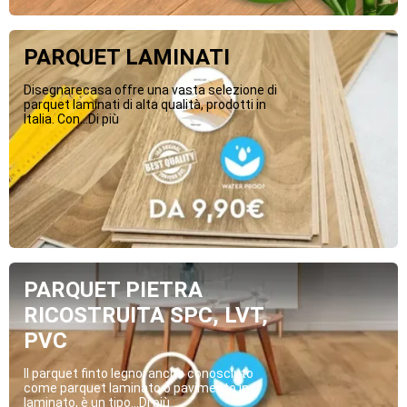
PARQUET LAMINATI
Disegnarecasa offre una vasta selezione di
parquet laminati di alta qualità, prodotti in
Italia. Con...Di più
PARQUET PIETRA
RICOSTRUITA SPC, LVT,
PVC
Il parquet finto legno, anche conosciuto
come parquet laminato o pavimento in
laminato, è un tipo...Di più