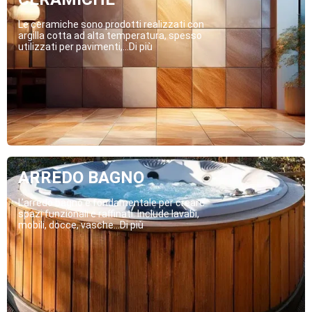
Le ceramiche sono prodotti realizzati con
argilla cotta ad alta temperatura, spesso
utilizzati per pavimenti,...Di più
ARREDO BAGNO
L’arredo bagno è fondamentale per creare
spazi funzionali e raffinati. Include lavabi,
mobili, docce, vasche...Di più