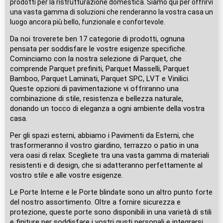
prodotti per la ristrutturazione domestica. Siamo qui per offrirvi
una vasta gamma di soluzioni che renderanno la vostra casa un
luogo ancora più bello, funzionale e confortevole.
Da noi troverete ben 17 categorie di prodotti, ognuna
pensata per soddisfare le vostre esigenze specifiche.
Cominciamo con la nostra selezione di Parquet, che
comprende Parquet prefiniti, Parquet Masselli, Parquet
Bamboo, Parquet Laminati, Parquet SPC, LVT e Vinilici.
Queste opzioni di pavimentazione vi offriranno una
combinazione di stile, resistenza e bellezza naturale,
donando un tocco di eleganza a ogni ambiente della vostra
casa.
Per gli spazi esterni, abbiamo i Pavimenti da Esterni, che
trasformeranno il vostro giardino, terrazzo o patio in una
vera oasi di relax. Scegliete tra una vasta gamma di materiali
resistenti e di design, che si adatteranno perfettamente al
vostro stile e alle vostre esigenze.
Le Porte Interne e le Porte blindate sono un altro punto forte
del nostro assortimento. Oltre a fornire sicurezza e
protezione, queste porte sono disponibili in una varietà di stili
e finiture per soddisfare i vostri gusti personali e integrarsi