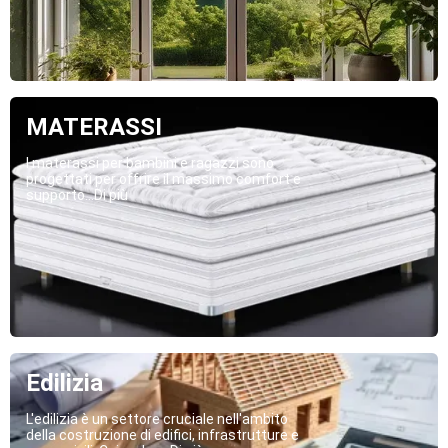
MATERASSI
I materassi per bambini e ragazzi sono
progettati per offrire il massimo comfort e
supporto...Di più
Edilizia
L'edilizia è un settore cruciale nell'ambito
della costruzione di edifici, infrastrutture e