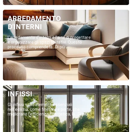
ARREDAMENTO
D'INTERNI
L’arredamento d’interni è l’arte di progettare
e organizzare gli spazi abitativi. Questo
processo comprende la...Di più
INFISSI
Gli infissi sono elementi essenziali
nell’edilizia, come finestre e porte, che
migliorano l’efficienza energetica, la...Di più