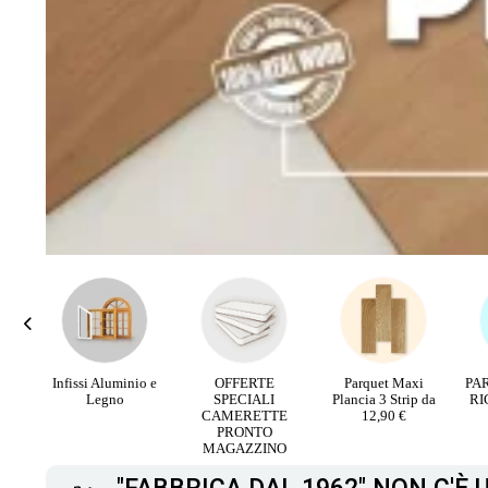
rali
Infissi Aluminio e
OFFERTE
Parquet Maxi
PA
V
Legno
SPECIALI
Plancia 3 Strip da
RI
CAMERETTE
12,90 €
PRONTO
MAGAZZINO