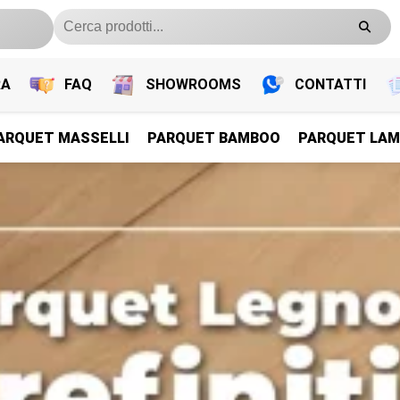
RA
FAQ
SHOWROOMS
CONTATTI
ARQUET MASSELLI
PARQUET BAMBOO
PARQUET LAM
PARQUET PREFINITI
PARQUET PREFINITI
PARQUET PREFINITI
PARQUET PREFINITI
Parquet Legno Prefiniti
Parquet Legno Prefiniti