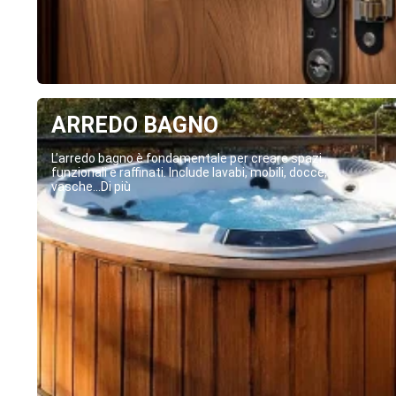
ARREDO BAGNO
L’arredo bagno è fondamentale per creare spazi
funzionali e raffinati. Include lavabi, mobili, docce,
vasche...Di più