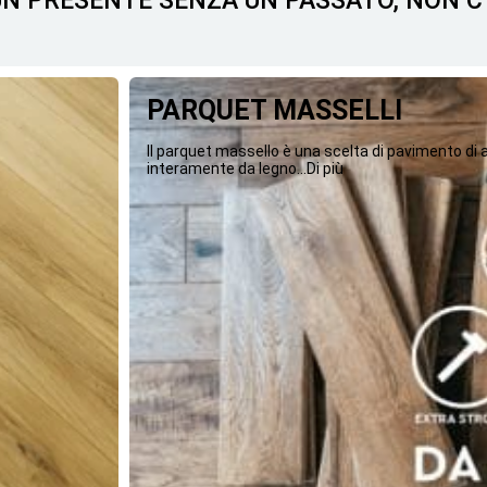
 UN PRESENTE SENZA UN PASSATO, NON 
PARQUET MASSELLI
Il parquet massello è una scelta di pavimento di
interamente da legno...Di più