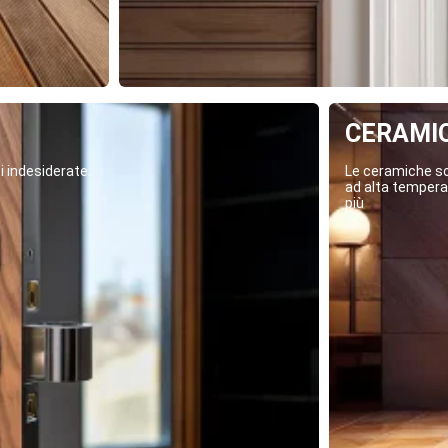
CERAMI
i indesiderate.
Le ceramiche son
ad alta temperat
più