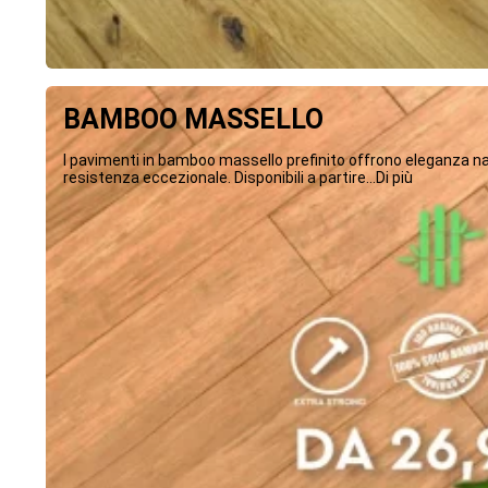
BAMBOO MASSELLO
I pavimenti in bamboo massello prefinito offrono eleganza na
resistenza eccezionale. Disponibili a partire...Di più