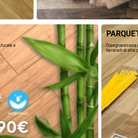
PARQUET
turale e
Disegnarecasa o
laminati di alta q