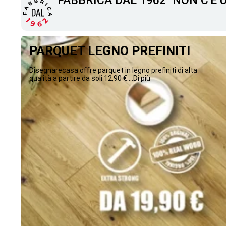
"FABBRICA DAL 1962" NON C'È
PARQUET LEGNO PREFINITI
Disegnarecasa offre parquet in legno prefiniti di alta
qualità a partire da soli 12,90 €....Di più