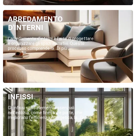
ARREDAMENTO
D'INTERNI
L’arredamento d’interni è l’arte di progettare
e organizzare gli spazi abitativi. Questo
processo comprende la...Di più
INFISSI
Gli infissi sono elementi essenziali
nell’edilizia, come finestre e porte, che
migliorano l’efficienza energetica, la...Di più