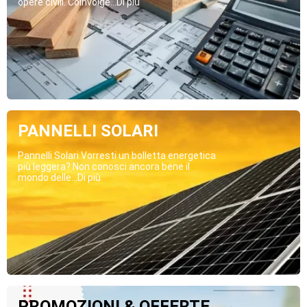
opere civili. Coinvolge...Di più
PANNELLI SOLARI
Pannelli Solari Vorresti un bolletta energetica
più leggera? Non conosci ancora bene il
mondo delle...Di più
PROMOZIONI & OFFERTE