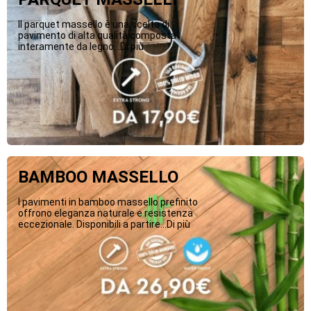
Il parquet massello è una scelta di
pavimento di alta qualità composta
interamente da legno...Di più
BAMBOO MASSELLO
I pavimenti in bamboo massello prefinito
offrono eleganza naturale e resistenza
eccezionale. Disponibili a partire...Di più