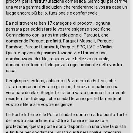
prodotti per la ristrutturazione domestica. Siamo qui per offrirvi
una vasta gamma di soluzioni che renderanno la vostra casa un
luogo ancora più bello, funzionale e confortevole.
Da noi troverete ben 17 categorie di prodotti, ognuna
pensata per soddisfare le vostre esigenze specifiche.
Cominciamo con la nostra selezione di Parquet, che
comprende Parquet prefiniti, Parquet Masselli, Parquet
Bamboo, Parquet Laminati, Parquet SPC, LVT e Vinilici.
Queste opzioni di pavimentazione vi offriranno una
combinazione di stile, resistenza e bellezza naturale,
donando un tocco di eleganza a ogni ambiente della vostra
casa.
Per gli spazi esterni, abbiamo i Pavimenti da Esterni, che
trasformeranno il vostro giardino, terrazzo o patio in una
vera oasi di relax. Scegliete tra una vasta gamma di materiali
resistenti e di design, che si adatteranno perfettamente al
vostro stile e alle vostre esigenze.
Le Porte Interne e le Porte blindate sono un altro punto forte
del nostro assortimento. Oltre a fornire sicurezza e
protezione, queste porte sono disponibili in una varietà di stili
e finiture per soddisfare i vostri gusti personali e integrarsi