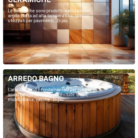
Le ceramiche sono prodotti realizzati con
argilla cotta ad alta temperatura, spesso
utilizzati per pavimenti,...Di più
ARREDO BAGNO
L’arredo bagno è fondamentale per creare
spazi funzionali e raffinati. Include lavabi,
mobili, docce, vasche...Di più