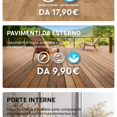
PAVIMENTI DA ESTERNO
I pavimenti in legno sono una scelta classica
ed elegante per gli interni. Il calore...Di più
PORTE INTERNE
Le porte interne e blindate sono componenti
essenziali dell’architettura domestica. Le