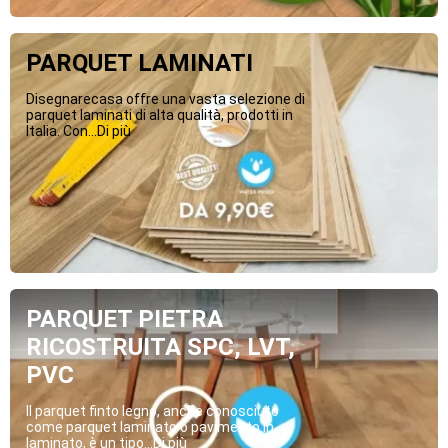
PARQUET LAMINATI
Disegnarecasa offre una vasta selezione di
parquet laminati di alta qualità, prodotti in
Italia. Con...Di più
PARQUET PIETRA
RICOSTRUITA SPC, LVT,
PVC
Il parquet finto legno, anche conosciuto
come parquet laminato o pavimento in
laminato, è un tipo...Di più