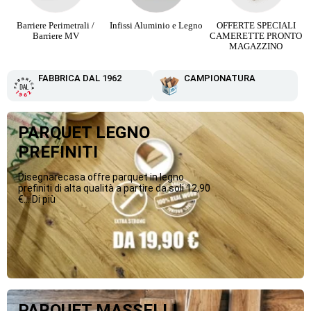
Infissi Aluminio e Legno
OFFERTE SPECIALI
Parquet Maxi Plancia 3
CAMERETTE PRONTO
Strip da 12,90 €
MAGAZZINO
FABBRICA DAL 1962
CAMPIONATURA
PARQUET LEGNO
PREFINITI
Disegnarecasa offre parquet in legno
prefiniti di alta qualità a partire da soli 12,90
€....Di più
PARQUET MASSELLI