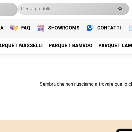
RA
FAQ
SHOWROOMS
CONTATTI
ARQUET MASSELLI
PARQUET BAMBOO
PARQUET LAM
PARQUET PREFINITI
PARQUET PREFINITI
PARQUET PREFINITI
PARQUET PREFINITI
Parquet Legno Prefiniti
Parquet Legno Prefiniti
Sembra che non riusciamo a trovare quello c