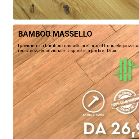
BAMBOO MASSELLO
I pavimenti in bamboo massello prefinito offrono eleganza na
resistenza eccezionale. Disponibili a partire...Di più