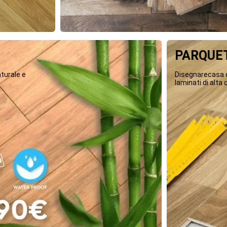
PARQUET
turale e
Disegnarecasa o
laminati di alta q