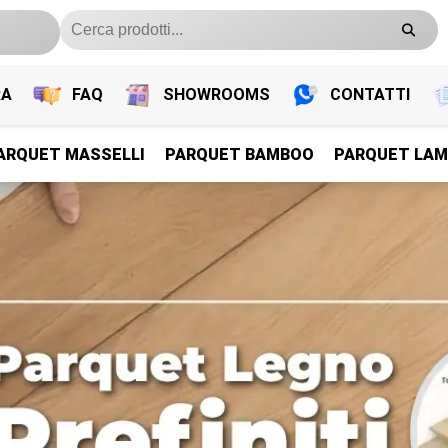
RA
FAQ
SHOWROOMS
CONTATTI
ARQUET MASSELLI
PARQUET BAMBOO
PARQUET LAM
PARQUET PREFINITI
PARQUET PREFINITI
PARQUET PREFINITI
PARQUET PREFINITI
Parquet Legno Prefiniti
Parquet Legno Prefiniti