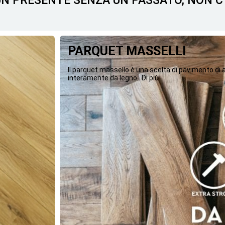
 UN PRESENTE SENZA UN PASSATO, NON 
PARQUET MASSELLI
Il parquet massello è una scelta di pavimento di
interamente da legno...Di più