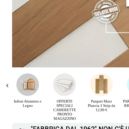
rali
Infissi Aluminio e
OFFERTE
Parquet Maxi
PA
V
Legno
SPECIALI
Plancia 3 Strip da
RI
CAMERETTE
12,90 €
PRONTO
MAGAZZINO