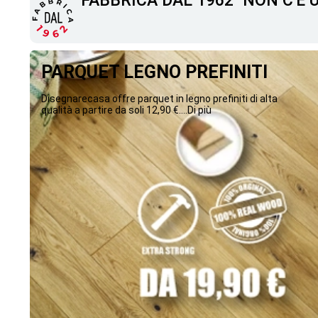
"FABBRICA DAL 1962" NON C'È
PARQUET LEGNO PREFINITI
Disegnarecasa offre parquet in legno prefiniti di alta
qualità a partire da soli 12,90 €....Di più