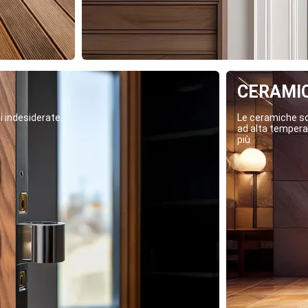
CERAMI
i indesiderate.
Le ceramiche son
ad alta temperat
più