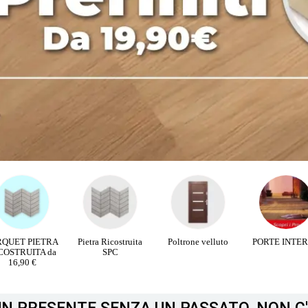
RQUET PIETRA
Pietra Ricostruita
Poltrone velluto
PORTE INTE
COSTRUITA da
SPC
16,90 €