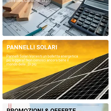
opere civili. Coinvolge...Di più
PANNELLI SOLARI
Pannelli Solari Vorresti un bolletta energetica
più leggera? Non conosci ancora bene il
mondo delle...Di più
PROMOZIONI & OFFERTE