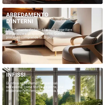
ARREDAMENTO
D'INTERNI
L’arredamento d’interni è l’arte di progettare
e organizzare gli spazi abitativi. Questo
processo comprende la...Di più
INFISSI
Gli infissi sono elementi essenziali
nell’edilizia, come finestre e porte, che
migliorano l’efficienza energetica, la...Di più