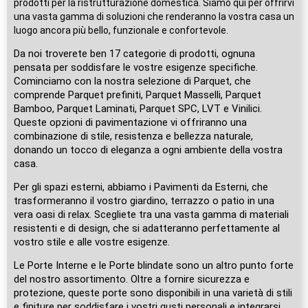
prodotti per la ristrutturazione domestica. Siamo qui per offrirvi
una vasta gamma di soluzioni che renderanno la vostra casa un
luogo ancora più bello, funzionale e confortevole.
Da noi troverete ben 17 categorie di prodotti, ognuna
pensata per soddisfare le vostre esigenze specifiche.
Cominciamo con la nostra selezione di Parquet, che
comprende Parquet prefiniti, Parquet Masselli, Parquet
Bamboo, Parquet Laminati, Parquet SPC, LVT e Vinilici.
Queste opzioni di pavimentazione vi offriranno una
combinazione di stile, resistenza e bellezza naturale,
donando un tocco di eleganza a ogni ambiente della vostra
casa.
Per gli spazi esterni, abbiamo i Pavimenti da Esterni, che
trasformeranno il vostro giardino, terrazzo o patio in una
vera oasi di relax. Scegliete tra una vasta gamma di materiali
resistenti e di design, che si adatteranno perfettamente al
vostro stile e alle vostre esigenze.
Le Porte Interne e le Porte blindate sono un altro punto forte
del nostro assortimento. Oltre a fornire sicurezza e
protezione, queste porte sono disponibili in una varietà di stili
e finiture per soddisfare i vostri gusti personali e integrarsi