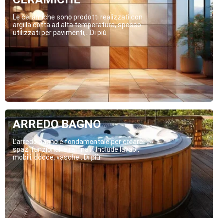
Le ceramiche sono prodotti realizzati con
argilla cotta ad alta temperatura, spesso
utilizzati per pavimenti,...Di più
ARREDO BAGNO
L’arredo bagno è fondamentale per creare
spazi funzionali e raffinati. Include lavabi,
mobili, docce, vasche...Di più