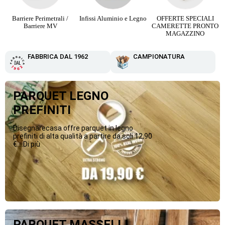
Infissi Aluminio e Legno
OFFERTE SPECIALI
Parquet Maxi Plancia 3
CAMERETTE PRONTO
Strip da 12,90 €
MAGAZZINO
FABBRICA DAL 1962
CAMPIONATURA
PARQUET LEGNO
PREFINITI
Disegnarecasa offre parquet in legno
prefiniti di alta qualità a partire da soli 12,90
€....Di più
PARQUET MASSELLI