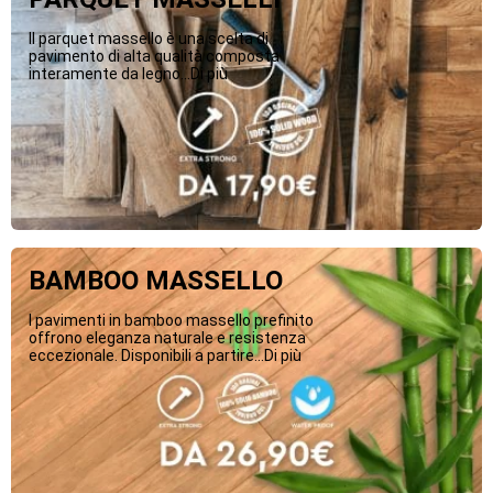
Il parquet massello è una scelta di
pavimento di alta qualità composta
interamente da legno...Di più
BAMBOO MASSELLO
I pavimenti in bamboo massello prefinito
offrono eleganza naturale e resistenza
eccezionale. Disponibili a partire...Di più