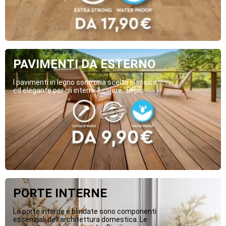
PAVIMENTI DA ESTERNO
I pavimenti in legno sono una scelta classica
ed elegante per gli interni. Il calore...Di più
PORTE INTERNE
Le porte interne e blindate sono componenti
essenziali dell’architettura domestica. Le