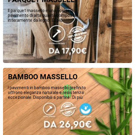
Il parquet massello è una scelta di
pavimento di alta qualità composta
interamente da legno...Di più
BAMBOO MASSELLO
I pavimenti in bamboo massello prefinito
offrono eleganza naturale e resistenza
eccezionale. Disponibili a partire...Di più