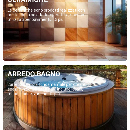
Le ceramiche sono prodotti realizzati con
argilla cotta ad alta temperatura, spesso
utilizzati per pavimenti,...Di più
ARREDO BAGNO
L’arredo bagno è fondamentale per creare
spazi funzionali e raffinati. Include lavabi,
mobili, docce, vasche...Di più