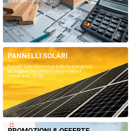
opere civili. Coinvolge...Di più
PANNELLI SOLARI
Pannelli Solari Vorresti un bolletta energetica
più leggera? Non conosci ancora bene il
mondo delle...Di più
PROMOZIONI & OFFERTE