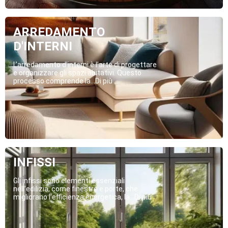
ARREDAMENTO
D'INTERNI
L’arredamento d’interni è l’arte di progettare
e organizzare gli spazi abitativi. Questo
processo comprende la...Di più
INFISSI
Gli infissi sono elementi essenziali
nell’edilizia, come finestre e porte, che
migliorano l’efficienza energetica, la...Di più