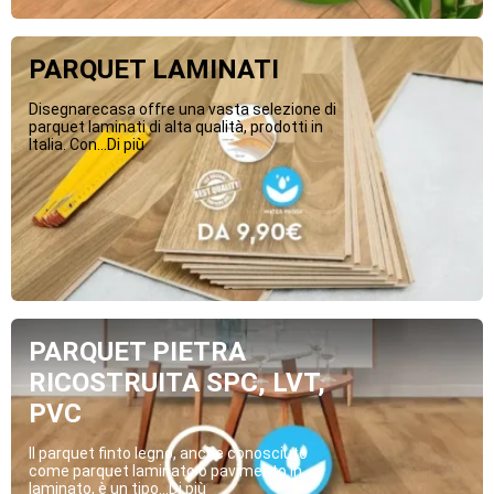
PARQUET LAMINATI
Disegnarecasa offre una vasta selezione di
parquet laminati di alta qualità, prodotti in
Italia. Con...Di più
PARQUET PIETRA
RICOSTRUITA SPC, LVT,
PVC
Il parquet finto legno, anche conosciuto
come parquet laminato o pavimento in
laminato, è un tipo...Di più