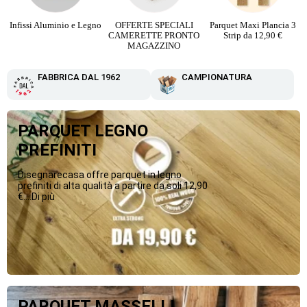
Infissi Aluminio e Legno
OFFERTE SPECIALI
Parquet Maxi Plancia 3
CAMERETTE PRONTO
Strip da 12,90 €
MAGAZZINO
FABBRICA DAL 1962
CAMPIONATURA
PARQUET LEGNO
PREFINITI
Disegnarecasa offre parquet in legno
prefiniti di alta qualità a partire da soli 12,90
€....Di più
PARQUET MASSELLI