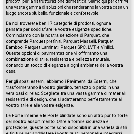
prodotti per la ristrutturazione domestica. Siamo qui per offrirvi
una vasta gamma di soluzioni che renderanno la vostra casa un
luogo ancora più bello, funzionale e confortevole.
Da noi troverete ben 17 categorie di prodotti, ognuna
pensata per soddisfare le vostre esigenze specifiche.
Cominciamo con la nostra selezione di Parquet, che
comprende Parquet prefiniti, Parquet Masselli, Parquet
Bamboo, Parquet Laminati, Parquet SPC, LVT e Vinilici.
Queste opzioni di pavimentazione vi offriranno una
combinazione di stile, resistenza e bellezza naturale,
donando un tocco di eleganza a ogni ambiente della vostra
casa.
Per gli spazi esterni, abbiamo i Pavimenti da Esterni, che
trasformeranno il vostro giardino, terrazzo o patio in una
vera oasi di relax. Scegliete tra una vasta gamma di materiali
resistenti e di design, che si adatteranno perfettamente al
vostro stile e alle vostre esigenze.
Le Porte Interne e le Porte blindate sono un altro punto forte
del nostro assortimento. Oltre a fornire sicurezza e
protezione, queste porte sono disponibili in una varietà di stili
e finiture per soddisfare i vostri gusti personali e integrarsi