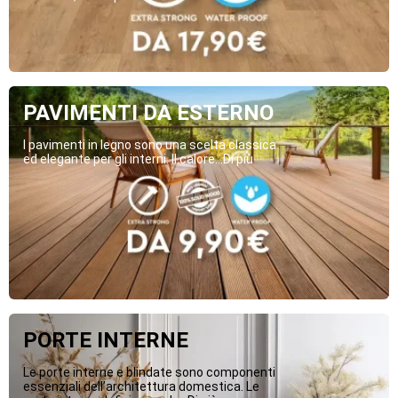
PAVIMENTI DA ESTERNO
I pavimenti in legno sono una scelta classica
ed elegante per gli interni. Il calore...Di più
PORTE INTERNE
Le porte interne e blindate sono componenti
essenziali dell’architettura domestica. Le