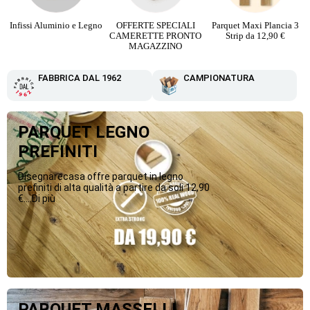
Legno
OFFERTE SPECIALI
Parquet Maxi Plancia 3
PARQUET PIETRA
CAMERETTE PRONTO
Strip da 12,90 €
RICOSTRUITA da 16,
MAGAZZINO
€
FABBRICA DAL 1962
CAMPIONATURA
PARQUET LEGNO
PREFINITI
Disegnarecasa offre parquet in legno
prefiniti di alta qualità a partire da soli 12,90
€....Di più
PARQUET MASSELLI