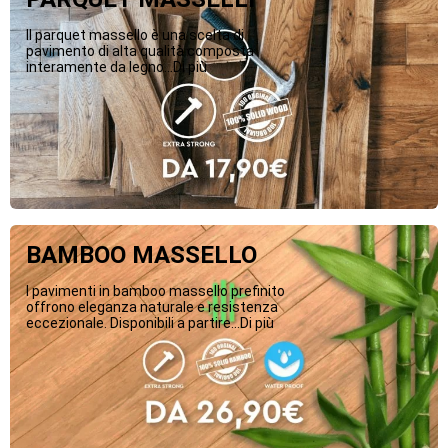
Il parquet massello è una scelta di
pavimento di alta qualità composta
interamente da legno...Di più
BAMBOO MASSELLO
I pavimenti in bamboo massello prefinito
offrono eleganza naturale e resistenza
eccezionale. Disponibili a partire...Di più