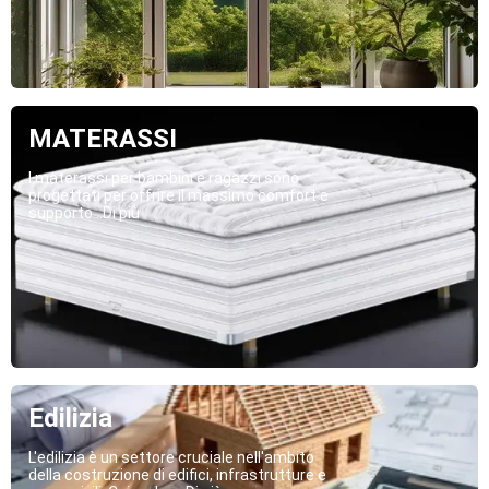
MATERASSI
I materassi per bambini e ragazzi sono
progettati per offrire il massimo comfort e
supporto...Di più
Edilizia
L'edilizia è un settore cruciale nell'ambito
della costruzione di edifici, infrastrutture e