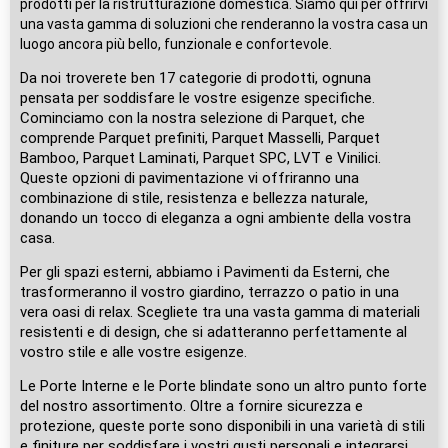
prodotti per la ristrutturazione domestica. Siamo qui per offrirvi
una vasta gamma di soluzioni che renderanno la vostra casa un
luogo ancora più bello, funzionale e confortevole.
Da noi troverete ben 17 categorie di prodotti, ognuna
pensata per soddisfare le vostre esigenze specifiche.
Cominciamo con la nostra selezione di Parquet, che
comprende Parquet prefiniti, Parquet Masselli, Parquet
Bamboo, Parquet Laminati, Parquet SPC, LVT e Vinilici.
Queste opzioni di pavimentazione vi offriranno una
combinazione di stile, resistenza e bellezza naturale,
donando un tocco di eleganza a ogni ambiente della vostra
casa.
Per gli spazi esterni, abbiamo i Pavimenti da Esterni, che
trasformeranno il vostro giardino, terrazzo o patio in una
vera oasi di relax. Scegliete tra una vasta gamma di materiali
resistenti e di design, che si adatteranno perfettamente al
vostro stile e alle vostre esigenze.
Le Porte Interne e le Porte blindate sono un altro punto forte
del nostro assortimento. Oltre a fornire sicurezza e
protezione, queste porte sono disponibili in una varietà di stili
e finiture per soddisfare i vostri gusti personali e integrarsi