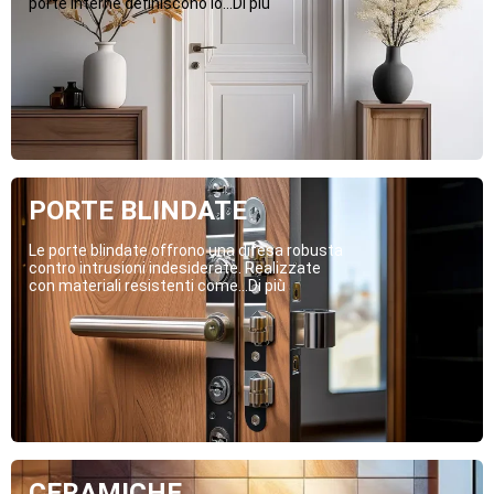
porte interne definiscono lo...Di più
PORTE BLINDATE
Le porte blindate offrono una difesa robusta
contro intrusioni indesiderate. Realizzate
con materiali resistenti come...Di più
CERAMICHE