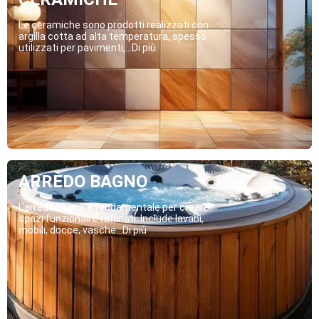
Le ceramiche sono prodotti realizzati con
argilla cotta ad alta temperatura, spesso
utilizzati per pavimenti,...Di più
ARREDO BAGNO
L’arredo bagno è fondamentale per creare
spazi funzionali e raffinati. Include lavabi,
mobili, docce, vasche...Di più