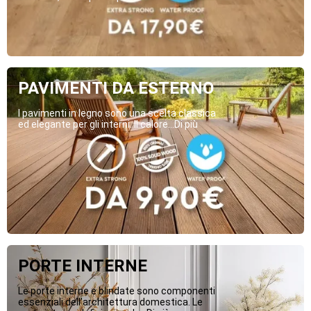
PAVIMENTI DA ESTERNO
I pavimenti in legno sono una scelta classica
ed elegante per gli interni. Il calore...Di più
PORTE INTERNE
Le porte interne e blindate sono componenti
essenziali dell’architettura domestica. Le