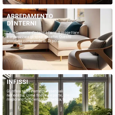
ARREDAMENTO
D'INTERNI
L’arredamento d’interni è l’arte di progettare
e organizzare gli spazi abitativi. Questo
processo comprende la...Di più
INFISSI
Gli infissi sono elementi essenziali
nell’edilizia, come finestre e porte, che
migliorano l’efficienza energetica, la...Di più