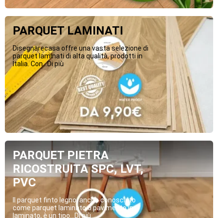
PARQUET LAMINATI
Disegnarecasa offre una vasta selezione di
parquet laminati di alta qualità, prodotti in
Italia. Con...Di più
PARQUET PIETRA
RICOSTRUITA SPC, LVT,
PVC
Il parquet finto legno, anche conosciuto
come parquet laminato o pavimento in
laminato, è un tipo...Di più