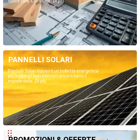
opere civili. Coinvolge...Di più
PANNELLI SOLARI
Pannelli Solari Vorresti un bolletta energetica
più leggera? Non conosci ancora bene il
mondo delle...Di più
PROMOZIONI & OFFERTE