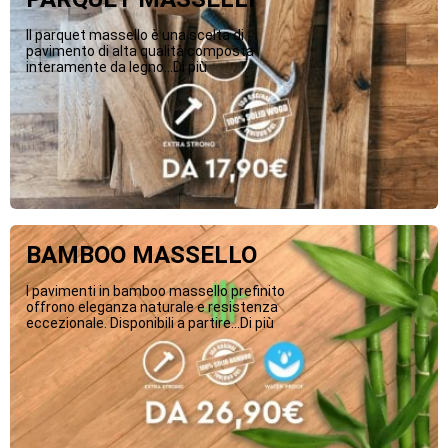
Il parquet massello è una scelta di
pavimento di alta qualità composta
interamente da legno...Di più
BAMBOO MASSELLO
I pavimenti in bamboo massello prefinito
offrono eleganza naturale e resistenza
eccezionale. Disponibili a partire...Di più