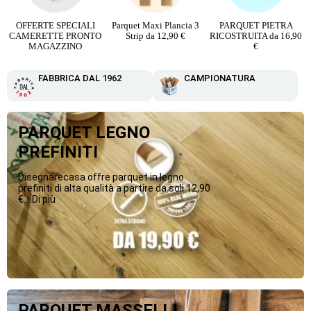
o
OFFERTE SPECIALI
Parquet Maxi Plancia 3
PARQUET PIETRA
CAMERETTE PRONTO
Strip da 12,90 €
RICOSTRUITA da 16,90
MAGAZZINO
€
FABBRICA DAL 1962
CAMPIONATURA
PARQUET LEGNO
PREFINITI
Disegnarecasa offre parquet in legno
prefiniti di alta qualità a partire da soli 12,90
€....Di più
PARQUET MASSELLI