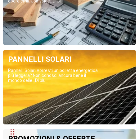
opere civili. Coinvolge...Di più
PANNELLI SOLARI
Pannelli Solari Vorresti un bolletta energetica
più leggera? Non conosci ancora bene il
mondo delle...Di più
PROMOZIONI & OFFERTE