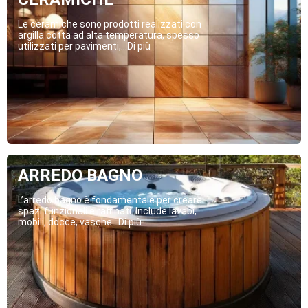
Le ceramiche sono prodotti realizzati con
argilla cotta ad alta temperatura, spesso
utilizzati per pavimenti,...Di più
ARREDO BAGNO
L’arredo bagno è fondamentale per creare
spazi funzionali e raffinati. Include lavabi,
mobili, docce, vasche...Di più