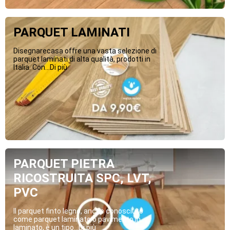
PARQUET LAMINATI
Disegnarecasa offre una vasta selezione di
parquet laminati di alta qualità, prodotti in
Italia. Con...Di più
PARQUET PIETRA
RICOSTRUITA SPC, LVT,
PVC
Il parquet finto legno, anche conosciuto
come parquet laminato o pavimento in
laminato, è un tipo...Di più