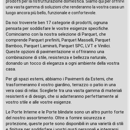
prodotti per la ristrutturazione domestica. Siamo qui per offrirvi
una vasta gamma di soluzioni che renderanno la vostra casa un
luogo ancora più bello, funzionale e confortevole.
Da noi troverete ben 17 categorie di prodotti, ognuna
pensata per soddisfare le vostre esigenze specifiche.
Cominciamo con la nostra selezione di Parquet, che
comprende Parquet prefiniti, Parquet Masselli, Parquet
Bamboo, Parquet Laminati, Parquet SPC, LVT e Vinilici.
Queste opzioni di pavimentazione vi offriranno una
combinazione di stile, resistenza e bellezza naturale,
donando un tocco di eleganza a ogni ambiente della vostra
casa.
Per gli spazi esterni, abbiamo i Pavimenti da Esterni, che
trasformeranno il vostro giardino, terrazzo o patio in una
vera oasi di relax. Scegliete tra una vasta gamma di materiali
resistenti e di design, che si adatteranno perfettamente al
vostro stile e alle vostre esigenze.
Le Porte Interne e le Porte blindate sono un altro punto forte
del nostro assortimento. Oltre a fornire sicurezza e
protezione, queste porte sono disponibili in una varietà di stili
e finiture per soddisfare i vostri gusti personali e integrarsi