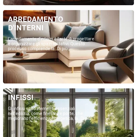
ARREDAMENTO
D'INTERNI
L’arredamento d’interni è l’arte di progettare
e organizzare gli spazi abitativi. Questo
processo comprende la...Di più
INFISSI
Gli infissi sono elementi essenziali
nell’edilizia, come finestre e porte, che
migliorano l’efficienza energetica, la...Di più