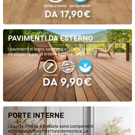
PAVIMENTI DA ESTERNO
I pavimenti in legno sono una scelta classica
ed elegante per gli interni. Il calore...Di più
PORTE INTERNE
Le porte interne e blindate sono componenti
essenziali dell’architettura domestica. Le