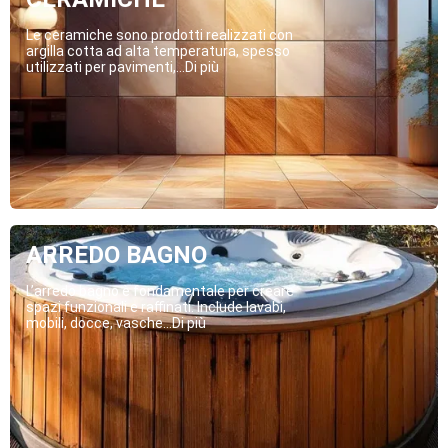
Le ceramiche sono prodotti realizzati con
argilla cotta ad alta temperatura, spesso
utilizzati per pavimenti,...Di più
ARREDO BAGNO
L’arredo bagno è fondamentale per creare
spazi funzionali e raffinati. Include lavabi,
mobili, docce, vasche...Di più