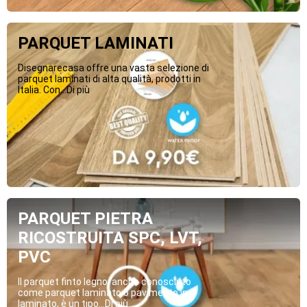
PARQUET LAMINATI
Disegnarecasa offre una vasta selezione di
parquet laminati di alta qualità, prodotti in
Italia. Con...Di più
PARQUET PIETRA
RICOSTRUITA SPC, LVT,
PVC
Il parquet finto legno, anche conosciuto
come parquet laminato o pavimento in
laminato, è un tipo...Di più