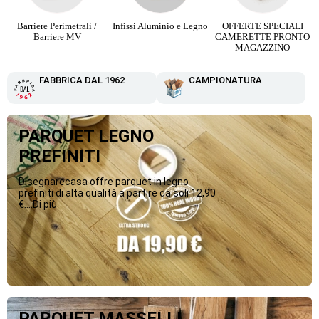
Infissi Aluminio e Legno
OFFERTE SPECIALI
Parquet Maxi Plancia 3
CAMERETTE PRONTO
Strip da 12,90 €
MAGAZZINO
FABBRICA DAL 1962
CAMPIONATURA
PARQUET LEGNO
PREFINITI
Disegnarecasa offre parquet in legno
prefiniti di alta qualità a partire da soli 12,90
€....Di più
PARQUET MASSELLI