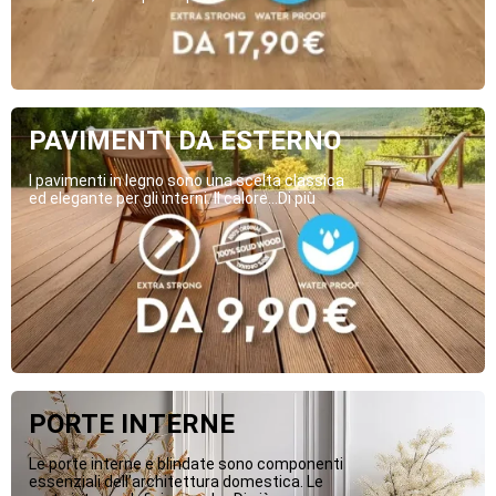
PAVIMENTI DA ESTERNO
I pavimenti in legno sono una scelta classica
ed elegante per gli interni. Il calore...Di più
PORTE INTERNE
Le porte interne e blindate sono componenti
essenziali dell’architettura domestica. Le