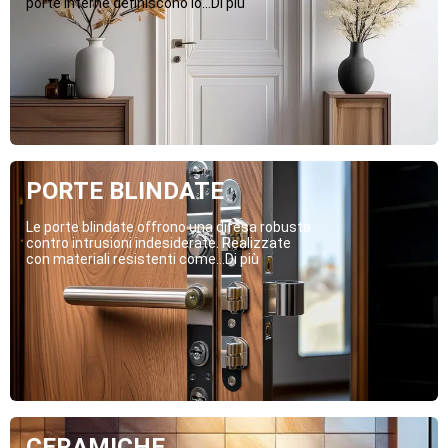
porte interne definiscono lo...Di più
PORTE BLINDATE
Le porte blindate offrono una difesa robusta
contro intrusioni indesiderate. Realizzate
con materiali resistenti come...Di più
CERAMICHE