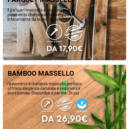
Il parquet massello è una scelta di
pavimento di alta qualità composta
interamente da legno...Di più
BAMBOO MASSELLO
I pavimenti in bamboo massello prefinito
offrono eleganza naturale e resistenza
eccezionale. Disponibili a partire...Di più