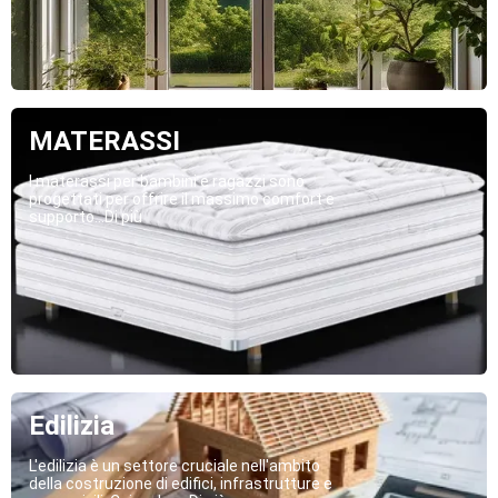
MATERASSI
I materassi per bambini e ragazzi sono
progettati per offrire il massimo comfort e
supporto...Di più
Edilizia
L'edilizia è un settore cruciale nell'ambito
della costruzione di edifici, infrastrutture e