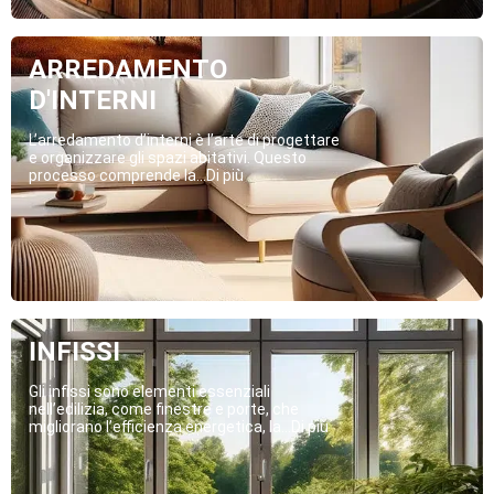
ARREDAMENTO
D'INTERNI
L’arredamento d’interni è l’arte di progettare
e organizzare gli spazi abitativi. Questo
processo comprende la...Di più
INFISSI
Gli infissi sono elementi essenziali
nell’edilizia, come finestre e porte, che
migliorano l’efficienza energetica, la...Di più