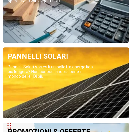
opere civili. Coinvolge...Di più
PANNELLI SOLARI
Pannelli Solari Vorresti un bolletta energetica
più leggera? Non conosci ancora bene il
mondo delle...Di più
PROMOZIONI & OFFERTE