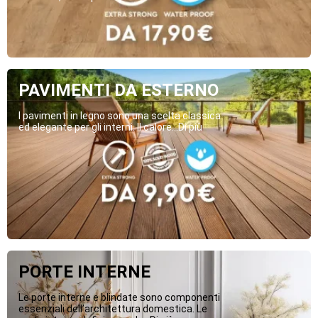
PAVIMENTI DA ESTERNO
I pavimenti in legno sono una scelta classica
ed elegante per gli interni. Il calore...Di più
PORTE INTERNE
Le porte interne e blindate sono componenti
essenziali dell’architettura domestica. Le