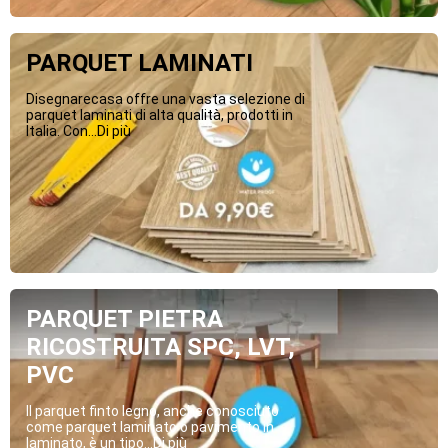
PARQUET LAMINATI
Disegnarecasa offre una vasta selezione di
parquet laminati di alta qualità, prodotti in
Italia. Con...Di più
PARQUET PIETRA
RICOSTRUITA SPC, LVT,
PVC
Il parquet finto legno, anche conosciuto
come parquet laminato o pavimento in
laminato, è un tipo...Di più