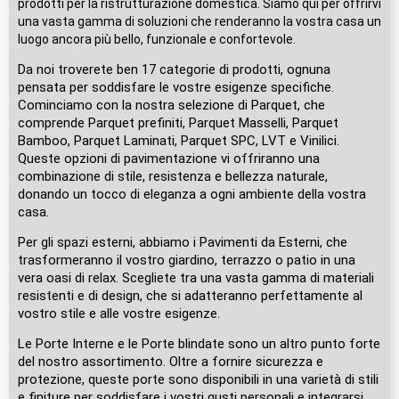
prodotti per la ristrutturazione domestica. Siamo qui per offrirvi
una vasta gamma di soluzioni che renderanno la vostra casa un
luogo ancora più bello, funzionale e confortevole.
Da noi troverete ben 17 categorie di prodotti, ognuna
pensata per soddisfare le vostre esigenze specifiche.
Cominciamo con la nostra selezione di Parquet, che
comprende Parquet prefiniti, Parquet Masselli, Parquet
Bamboo, Parquet Laminati, Parquet SPC, LVT e Vinilici.
Queste opzioni di pavimentazione vi offriranno una
combinazione di stile, resistenza e bellezza naturale,
donando un tocco di eleganza a ogni ambiente della vostra
casa.
Per gli spazi esterni, abbiamo i Pavimenti da Esterni, che
trasformeranno il vostro giardino, terrazzo o patio in una
vera oasi di relax. Scegliete tra una vasta gamma di materiali
resistenti e di design, che si adatteranno perfettamente al
vostro stile e alle vostre esigenze.
Le Porte Interne e le Porte blindate sono un altro punto forte
del nostro assortimento. Oltre a fornire sicurezza e
protezione, queste porte sono disponibili in una varietà di stili
e finiture per soddisfare i vostri gusti personali e integrarsi