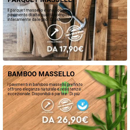
Il parquet massello è una scelta di
pavimento di alta qualità composta
interamente da legno...Di più
BAMBOO MASSELLO
I pavimenti in bamboo massello prefinito
offrono eleganza naturale e resistenza
eccezionale. Disponibili a partire...Di più