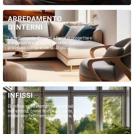
ARREDAMENTO
D'INTERNI
L’arredamento d’interni è l’arte di progettare
e organizzare gli spazi abitativi. Questo
processo comprende la...Di più
INFISSI
Gli infissi sono elementi essenziali
nell’edilizia, come finestre e porte, che
migliorano l’efficienza energetica, la...Di più