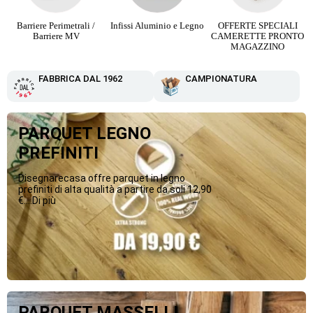
Infissi Aluminio e Legno
OFFERTE SPECIALI
Parquet Maxi Plancia 3
CAMERETTE PRONTO
Strip da 12,90 €
MAGAZZINO
FABBRICA DAL 1962
CAMPIONATURA
PARQUET LEGNO
PREFINITI
Disegnarecasa offre parquet in legno
prefiniti di alta qualità a partire da soli 12,90
€....Di più
PARQUET MASSELLI