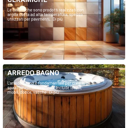
Le ceramiche sono prodotti realizzati con
argilla cotta ad alta temperatura, spesso
utilizzati per pavimenti,...Di più
ARREDO BAGNO
L’arredo bagno è fondamentale per creare
spazi funzionali e raffinati. Include lavabi,
mobili, docce, vasche...Di più