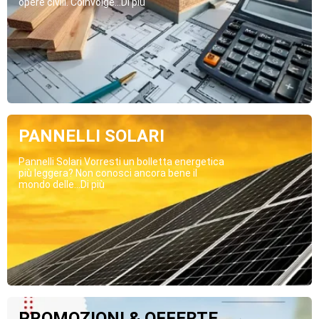
opere civili. Coinvolge...Di più
PANNELLI SOLARI
Pannelli Solari Vorresti un bolletta energetica
più leggera? Non conosci ancora bene il
mondo delle...Di più
PROMOZIONI & OFFERTE