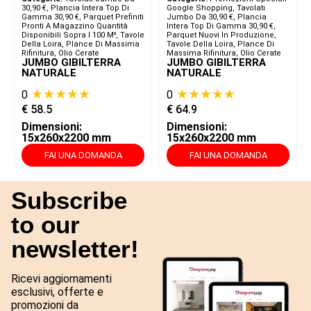
30,90 €
,
Plancia Intera Top Di
Google Shopping
,
Tavolati
Gamma 30,90 €
,
Parquet Prefiniti
Jumbo Da 30,90 €
,
Plancia
Pronti A Magazzino Quantità
Intera Top Di Gamma 30,90 €
,
Disponibili Sopra I 100 M²
,
Tavole
Parquet Nuovi In Produzione
,
Della Loira, Plance Di Massima
Tavole Della Loira, Plance Di
Rifinitura, Olio Cerate
Massima Rifinitura, Olio Cerate
JUMBO GIBILTERRA
JUMBO GIBILTERRA
NATURALE
NATURALE
★★★★★
★★★★★
0
0
€
58.5
€
64.9
Dimensioni:
Dimensioni:
15x260x2200 mm
15x260x2200 mm
FAI UNA DOMANDA
FAI UNA DOMANDA
Subscribe
to our
newsletter!
Ricevi aggiornamenti
esclusivi, offerte e
promozioni da