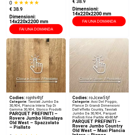
€
38.9
★★★★★
0
Dimensioni:
€
38.9
14x220x2200 mm
Dimensioni:
14x220x2200 mm
FAI UNA DOMANDA
FAI UNA DOMANDA
Codies:
rojnhi4tjf
Codies:
roJcxw5tjf
Categorie:
Tavolati Jumbo Da
Categorie:
Assi Del Poggio,
30,90 €
,
Plancia Intera Top Di
Plance Di Grandi Dimensioni
Gamma 30,90 €
,
Storico Prodotti
Dall'effetto Country
,
Tavolati
PARQUET PREFINITI –
Jumbo Da 30,90 €
,
Parquet
Rovere Jumbo Himalaya
Prefiniti Fine Partite 40-80 M²
PARQUET PREFINITI –
Old West – Spazzolato
Rovere Jumbo Country
– Piallato
Old West – Maxi Plancia