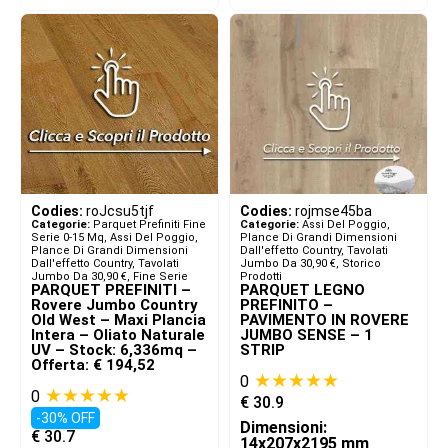
Codies:
roJcsu5tjf
Codies:
rojmse45ba
Categorie:
Parquet Prefiniti Fine
Categorie:
Assi Del Poggio,
Serie 0-15 Mq
,
Assi Del Poggio,
Plance Di Grandi Dimensioni
Plance Di Grandi Dimensioni
Dall'effetto Country
,
Tavolati
Dall'effetto Country
,
Tavolati
Jumbo Da 30,90 €
,
Storico
Jumbo Da 30,90 €
,
Fine Serie
Prodotti
PARQUET PREFINITI –
PARQUET LEGNO
Rovere Jumbo Country
PREFINITO –
Old West – Maxi Plancia
PAVIMENTO IN ROVERE
Intera – Oliato Naturale
JUMBO SENSE – 1
UV – Stock: 6,336mq –
STRIP
Offerta: € 194,52
★★★★★
0
★★★★★
0
€
30.9
-30% OFF
Dimensioni:
€
30.7
14x207x2195 mm