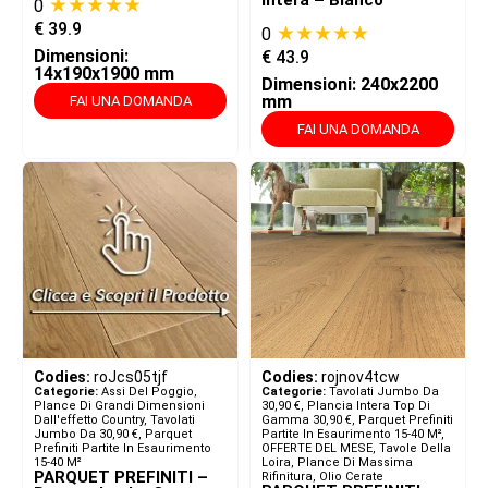
Intera – Bianco
★★★★★
0
€
39.9
★★★★★
0
Dimensioni:
€
43.9
14x190x1900 mm
Dimensioni: 240x2200
mm
FAI UNA DOMANDA
FAI UNA DOMANDA
Codies:
roJcs05tjf
Codies:
rojnov4tcw
Categorie:
Assi Del Poggio,
Categorie:
Tavolati Jumbo Da
Plance Di Grandi Dimensioni
30,90 €
,
Plancia Intera Top Di
Dall'effetto Country
,
Tavolati
Gamma 30,90 €
,
Parquet Prefiniti
Jumbo Da 30,90 €
,
Parquet
Partite In Esaurimento 15-40 M²
,
Prefiniti Partite In Esaurimento
OFFERTE DEL MESE
,
Tavole Della
15-40 M²
Loira, Plance Di Massima
PARQUET PREFINITI –
Rifinitura, Olio Cerate