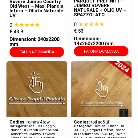
PARQUET PREFINITI –
Rovere Jumbo Country
JUMBO ROVERE
Old West – Maxi Plancia
NATURALE – OLIO UV –
Intera – Oliato Naturale
SPAZZOLATO
UV
★★★★★
★★★★★
0
0
€
53
€
43.9
Dimensioni:
Dimensioni: 240x2200
14x260x2200 mm
mm
FAI UNA DOMANDA
FAI UNA DOMANDA
Codies:
rojnow4tcw
Codies:
rojfao5tjf
Categorie:
Assi Del Poggio,
Categorie:
Tavolati Jumbo Da
Plance Di Grandi Dimensioni
30,90 €
,
Parquet Prefiniti Partite
Dall'effetto Country
,
Tavolati
In Esaurimento 15-40 M²
,
Tavole