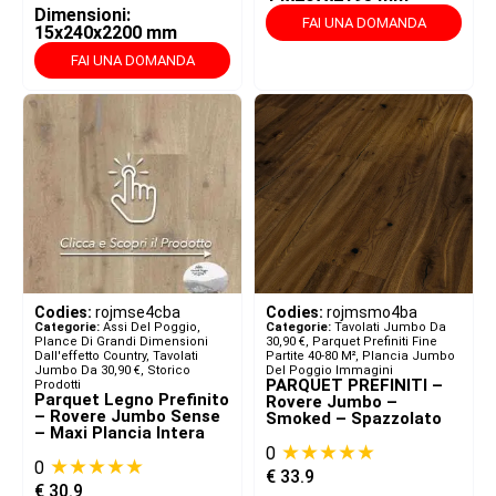
Dimensioni:
FAI UNA DOMANDA
15x240x2200 mm
FAI UNA DOMANDA
Codies:
rojmse4cba
Codies:
rojmsmo4ba
Categorie:
Assi Del Poggio,
Categorie:
Tavolati Jumbo Da
Plance Di Grandi Dimensioni
30,90 €
,
Parquet Prefiniti Fine
Dall'effetto Country
,
Tavolati
Partite 40-80 M²
,
Plancia Jumbo
Jumbo Da 30,90 €
,
Storico
Del Poggio Immagini
PARQUET PREFINITI –
Prodotti
Parquet Legno Prefinito
Rovere Jumbo –
– Rovere Jumbo Sense
Smoked – Spazzolato
– Maxi Plancia Intera
★★★★★
0
★★★★★
0
€
33.9
€
30.9