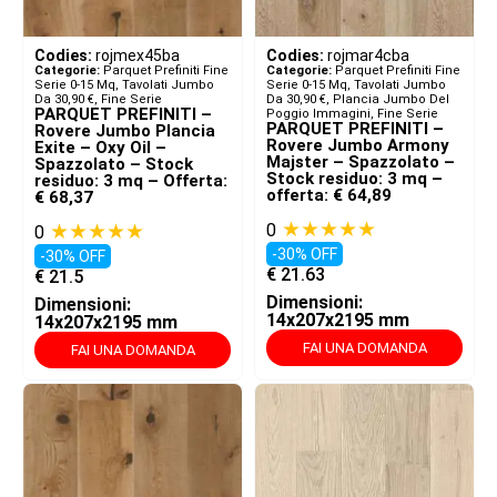
Codies:
rojmex45ba
Codies:
rojmar4cba
Categorie:
Parquet Prefiniti Fine
Categorie:
Parquet Prefiniti Fine
Serie 0-15 Mq
,
Tavolati Jumbo
Serie 0-15 Mq
,
Tavolati Jumbo
Da 30,90 €
,
Fine Serie
Da 30,90 €
,
Plancia Jumbo Del
PARQUET PREFINITI –
Poggio Immagini
,
Fine Serie
PARQUET PREFINITI –
Rovere Jumbo Plancia
Rovere Jumbo Armony
Exite – Oxy Oil –
Majster – Spazzolato –
Spazzolato – Stock
Stock residuo: 3 mq –
residuo: 3 mq – Offerta:
offerta: € 64,89
€ 68,37
★★★★★
★★★★★
0
0
-30% OFF
-30% OFF
€
21.63
€
21.5
Dimensioni:
Dimensioni:
14x207x2195 mm
14x207x2195 mm
FAI UNA DOMANDA
FAI UNA DOMANDA