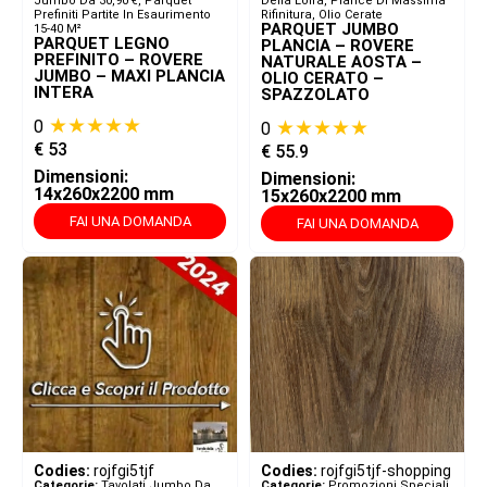
Jumbo Da 30,90 €
,
Parquet
Della Loira, Plance Di Massima
Prefiniti Partite In Esaurimento
Rifinitura, Olio Cerate
PARQUET JUMBO
15-40 M²
PARQUET LEGNO
PLANCIA – ROVERE
PREFINITO – ROVERE
NATURALE AOSTA –
JUMBO – MAXI PLANCIA
OLIO CERATO –
INTERA
SPAZZOLATO
★★★★★
★★★★★
0
0
€
53
€
55.9
Dimensioni:
Dimensioni:
14x260x2200 mm
15x260x2200 mm
FAI UNA DOMANDA
FAI UNA DOMANDA
Codies:
rojfgi5tjf
Codies:
rojfgi5tjf-shopping
Categorie:
Tavolati Jumbo Da
Categorie:
Promozioni Speciali