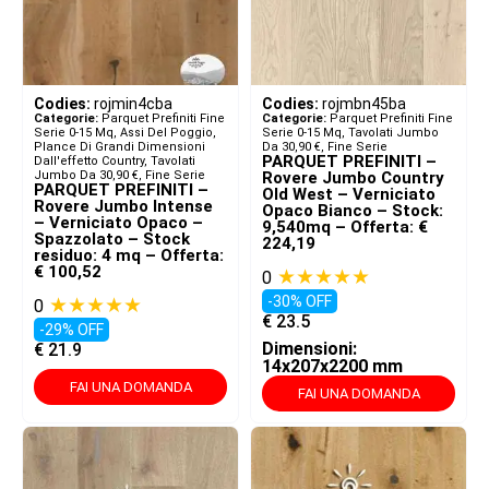
Codies:
rojmin4cba
Codies:
rojmbn45ba
Categorie:
Parquet Prefiniti Fine
Categorie:
Parquet Prefiniti Fine
Serie 0-15 Mq
,
Assi Del Poggio,
Serie 0-15 Mq
,
Tavolati Jumbo
Plance Di Grandi Dimensioni
Da 30,90 €
,
Fine Serie
PARQUET PREFINITI –
Dall'effetto Country
,
Tavolati
Jumbo Da 30,90 €
,
Fine Serie
Rovere Jumbo Country
PARQUET PREFINITI –
Old West – Verniciato
Rovere Jumbo Intense
Opaco Bianco – Stock:
– Verniciato Opaco –
9,540mq – Offerta: €
Spazzolato – Stock
224,19
residuo: 4 mq – Offerta:
€ 100,52
★★★★★
0
★★★★★
-30% OFF
0
€
23.5
-29% OFF
Dimensioni:
€
21.9
14x207x2200 mm
FAI UNA DOMANDA
FAI UNA DOMANDA