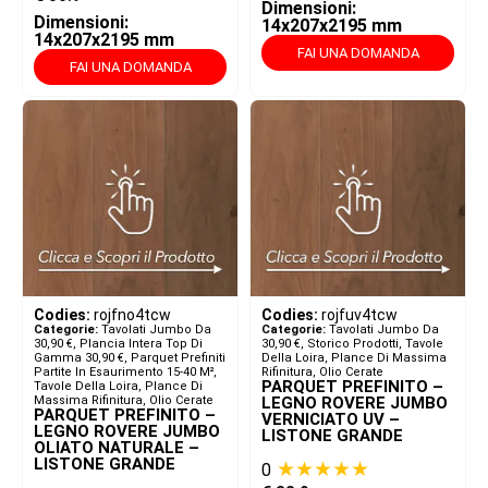
Dimensioni:
Dimensioni:
14x207x2195 mm
14x207x2195 mm
FAI UNA DOMANDA
FAI UNA DOMANDA
Codies:
rojfno4tcw
Codies:
rojfuv4tcw
Categorie:
Tavolati Jumbo Da
Categorie:
Tavolati Jumbo Da
30,90 €
,
Plancia Intera Top Di
30,90 €
,
Storico Prodotti
,
Tavole
Gamma 30,90 €
,
Parquet Prefiniti
Della Loira, Plance Di Massima
Partite In Esaurimento 15-40 M²
,
Rifinitura, Olio Cerate
PARQUET PREFINITO –
Tavole Della Loira, Plance Di
Massima Rifinitura, Olio Cerate
LEGNO ROVERE JUMBO
PARQUET PREFINITO –
VERNICIATO UV –
LEGNO ROVERE JUMBO
LISTONE GRANDE
OLIATO NATURALE –
LISTONE GRANDE
★★★★★
0