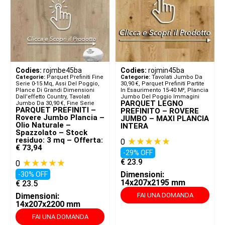
Codies:
rojmbe45ba
Codies:
rojmin45ba
Categorie:
Parquet Prefiniti Fine
Categorie:
Tavolati Jumbo Da
Serie 0-15 Mq
,
Assi Del Poggio,
30,90 €
,
Parquet Prefiniti Partite
Plance Di Grandi Dimensioni
In Esaurimento 15-40 M²
,
Plancia
Dall'effetto Country
,
Tavolati
Jumbo Del Poggio Immagini
PARQUET LEGNO
Jumbo Da 30,90 €
,
Fine Serie
PARQUET PREFINITI –
PREFINITO – ROVERE
Rovere Jumbo Plancia –
JUMBO – MAXI PLANCIA
Olio Naturale –
INTERA
Spazzolato – Stock
residuo: 3 mq – Offerta:
★★★★★
0
€ 73,94
-29% OFF
★★★★★
€
23.9
0
Dimensioni:
-30% OFF
14x207x2195 mm
€
23.5
Dimensioni:
FAI UNA DOMANDA
14x207x2200 mm
FAI UNA DOMANDA