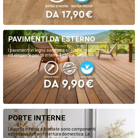
PAVIMENTI DA ESTERNO
I pavimenti in legno sono una scelta classica
ed elegante per gli interni. Il calore...Di più
PORTE INTERNE
Le porte interne e blindate sono componenti
essenziali dell’architettura domestica. Le