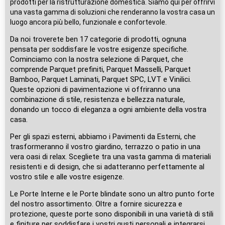
prodotti per la ristrutturazione domestica. Siamo qui per offrirvi
una vasta gamma di soluzioni che renderanno la vostra casa un
luogo ancora più bello, funzionale e confortevole.
Da noi troverete ben 17 categorie di prodotti, ognuna
pensata per soddisfare le vostre esigenze specifiche.
Cominciamo con la nostra selezione di Parquet, che
comprende Parquet prefiniti, Parquet Masselli, Parquet
Bamboo, Parquet Laminati, Parquet SPC, LVT e Vinilici.
Queste opzioni di pavimentazione vi offriranno una
combinazione di stile, resistenza e bellezza naturale,
donando un tocco di eleganza a ogni ambiente della vostra
casa.
Per gli spazi esterni, abbiamo i Pavimenti da Esterni, che
trasformeranno il vostro giardino, terrazzo o patio in una
vera oasi di relax. Scegliete tra una vasta gamma di materiali
resistenti e di design, che si adatteranno perfettamente al
vostro stile e alle vostre esigenze.
Le Porte Interne e le Porte blindate sono un altro punto forte
del nostro assortimento. Oltre a fornire sicurezza e
protezione, queste porte sono disponibili in una varietà di stili
e finiture per soddisfare i vostri gusti personali e integrarsi