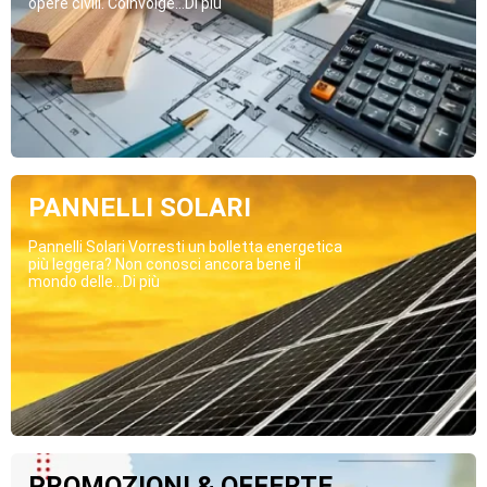
opere civili. Coinvolge...Di più
PANNELLI SOLARI
Pannelli Solari Vorresti un bolletta energetica
più leggera? Non conosci ancora bene il
mondo delle...Di più
PROMOZIONI & OFFERTE