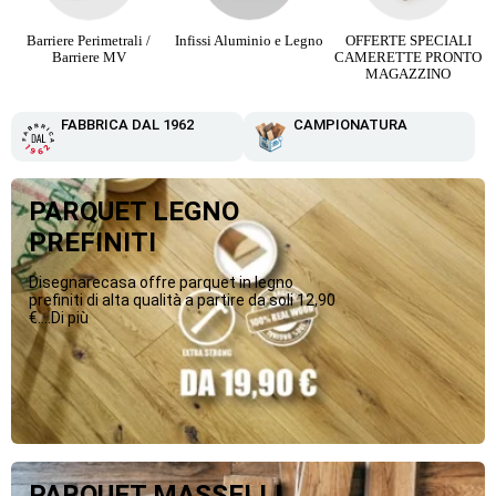
Barriere Perimetrali /
Infissi Aluminio e Legno
OFFERTE SPECIALI
Barriere MV
CAMERETTE PRONTO
MAGAZZINO
FABBRICA DAL 1962
CAMPIONATURA
PARQUET LEGNO
PREFINITI
Disegnarecasa offre parquet in legno
prefiniti di alta qualità a partire da soli 12,90
€....Di più
PARQUET MASSELLI