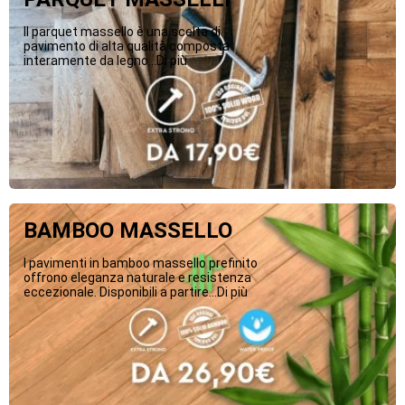
Il parquet massello è una scelta di
pavimento di alta qualità composta
interamente da legno...Di più
BAMBOO MASSELLO
I pavimenti in bamboo massello prefinito
offrono eleganza naturale e resistenza
eccezionale. Disponibili a partire...Di più