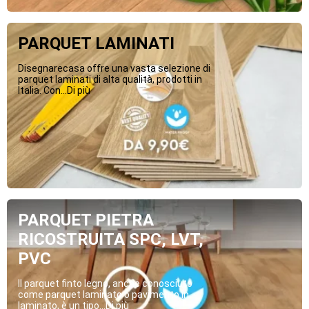
PARQUET LAMINATI
Disegnarecasa offre una vasta selezione di
parquet laminati di alta qualità, prodotti in
Italia. Con...Di più
PARQUET PIETRA
RICOSTRUITA SPC, LVT,
PVC
Il parquet finto legno, anche conosciuto
come parquet laminato o pavimento in
laminato, è un tipo...Di più