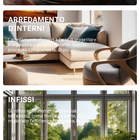
ARREDAMENTO
D'INTERNI
L’arredamento d’interni è l’arte di progettare
e organizzare gli spazi abitativi. Questo
processo comprende la...Di più
INFISSI
Gli infissi sono elementi essenziali
nell’edilizia, come finestre e porte, che
migliorano l’efficienza energetica, la...Di più