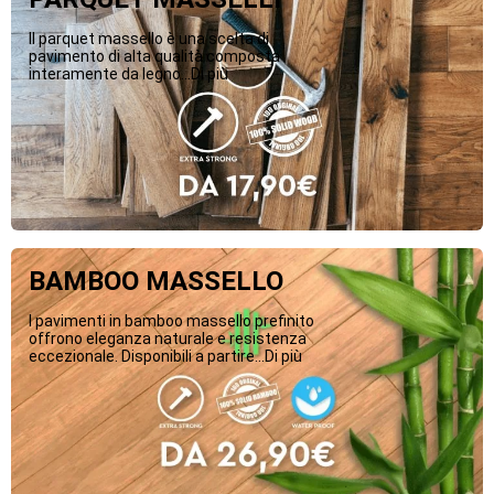
Il parquet massello è una scelta di
pavimento di alta qualità composta
interamente da legno...Di più
BAMBOO MASSELLO
I pavimenti in bamboo massello prefinito
offrono eleganza naturale e resistenza
eccezionale. Disponibili a partire...Di più