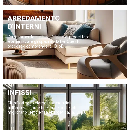
ARREDAMENTO
D'INTERNI
L’arredamento d’interni è l’arte di progettare
e organizzare gli spazi abitativi. Questo
processo comprende la...Di più
INFISSI
Gli infissi sono elementi essenziali
nell’edilizia, come finestre e porte, che
migliorano l’efficienza energetica, la...Di più