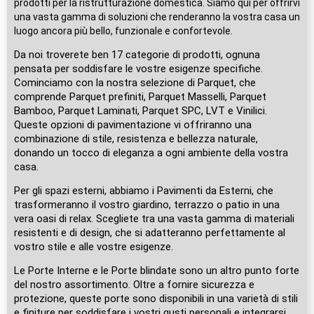
prodotti per la ristrutturazione domestica. Siamo qui per offrirvi
una vasta gamma di soluzioni che renderanno la vostra casa un
luogo ancora più bello, funzionale e confortevole.
Da noi troverete ben 17 categorie di prodotti, ognuna
pensata per soddisfare le vostre esigenze specifiche.
Cominciamo con la nostra selezione di Parquet, che
comprende Parquet prefiniti, Parquet Masselli, Parquet
Bamboo, Parquet Laminati, Parquet SPC, LVT e Vinilici.
Queste opzioni di pavimentazione vi offriranno una
combinazione di stile, resistenza e bellezza naturale,
donando un tocco di eleganza a ogni ambiente della vostra
casa.
Per gli spazi esterni, abbiamo i Pavimenti da Esterni, che
trasformeranno il vostro giardino, terrazzo o patio in una
vera oasi di relax. Scegliete tra una vasta gamma di materiali
resistenti e di design, che si adatteranno perfettamente al
vostro stile e alle vostre esigenze.
Le Porte Interne e le Porte blindate sono un altro punto forte
del nostro assortimento. Oltre a fornire sicurezza e
protezione, queste porte sono disponibili in una varietà di stili
e finiture per soddisfare i vostri gusti personali e integrarsi