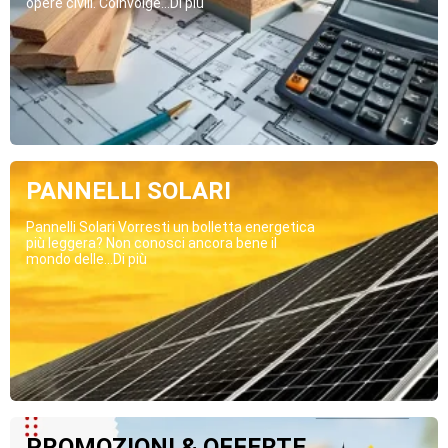
opere civili. Coinvolge...Di più
PANNELLI SOLARI
Pannelli Solari Vorresti un bolletta energetica
più leggera? Non conosci ancora bene il
mondo delle...Di più
PROMOZIONI & OFFERTE