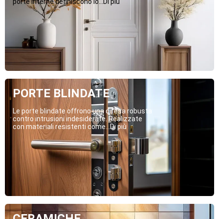
porte interne definiscono lo...Di più
PORTE BLINDATE
Le porte blindate offrono una difesa robusta
contro intrusioni indesiderate. Realizzate
con materiali resistenti come...Di più
CERAMICHE