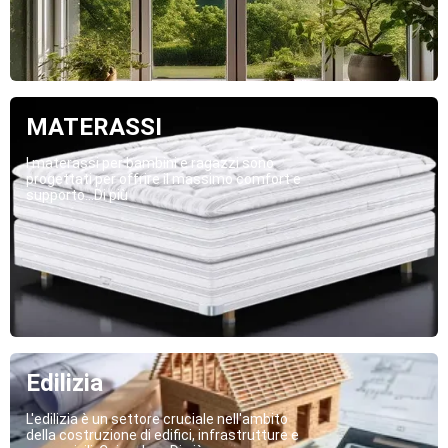
MATERASSI
I materassi per bambini e ragazzi sono
progettati per offrire il massimo comfort e
supporto...Di più
Edilizia
L'edilizia è un settore cruciale nell'ambito
della costruzione di edifici, infrastrutture e