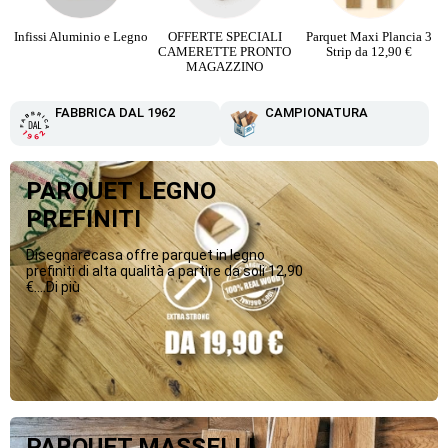
Infissi Aluminio e Legno
OFFERTE SPECIALI
Parquet Maxi Plancia 3
CAMERETTE PRONTO
Strip da 12,90 €
MAGAZZINO
FABBRICA DAL 1962
CAMPIONATURA
PARQUET LEGNO
PREFINITI
Disegnarecasa offre parquet in legno
prefiniti di alta qualità a partire da soli 12,90
€....Di più
PARQUET MASSELLI