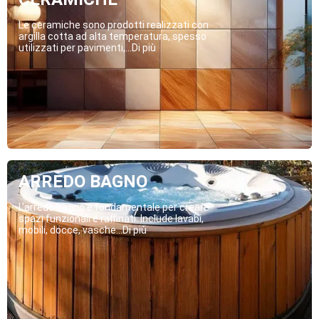
Le ceramiche sono prodotti realizzati con
argilla cotta ad alta temperatura, spesso
utilizzati per pavimenti,...Di più
ARREDO BAGNO
L’arredo bagno è fondamentale per creare
spazi funzionali e raffinati. Include lavabi,
mobili, docce, vasche...Di più