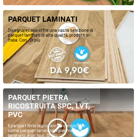
PARQUET LAMINATI
Disegnarecasa offre una vasta selezione di
parquet laminati di alta qualità, prodotti in
Italia. Con...Di più
PARQUET PIETRA
RICOSTRUITA SPC, LVT,
PVC
Il parquet finto legno, anche conosciuto
come parquet laminato o pavimento in
laminato, è un tipo...Di più