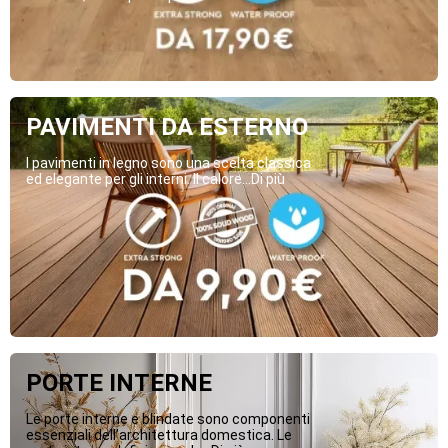
PAVIMENTI DA ESTERNO
I pavimenti in legno sono una scelta classica
ed elegante per gli interni. Il calore...Di più
PORTE INTERNE
Le porte interne e blindate sono componenti
essenziali dell’architettura domestica. Le