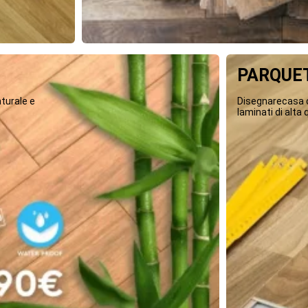
PARQUET
turale e
Disegnarecasa o
laminati di alta q