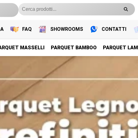
RA
FAQ
SHOWROOMS
CONTATTI
ARQUET MASSELLI
PARQUET BAMBOO
PARQUET LAM
PARQUET PREFINITI
PARQUET PREFINITI
PARQUET PREFINITI
PARQUET PREFINITI
Parquet Legno Prefiniti
Parquet Legno Prefiniti