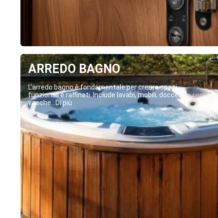
ARREDO BAGNO
L’arredo bagno è fondamentale per creare spazi
funzionali e raffinati. Include lavabi, mobili, docce,
vasche...Di più