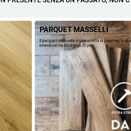
 UN PRESENTE SENZA UN PASSATO, NON 
PARQUET MASSELLI
Il parquet massello è una scelta di pavimento di
interamente da legno...Di più