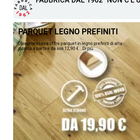
"FABBRICA DAL 1962" NON C'È
PARQUET LEGNO PREFINITI
Disegnarecasa offre parquet in legno prefiniti di alta
qualità a partire da soli 12,90 €....Di più