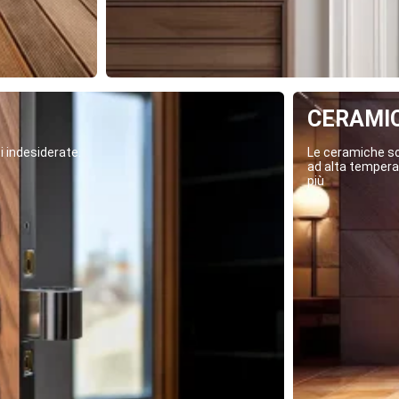
CERAMI
i indesiderate.
Le ceramiche son
ad alta temperat
più