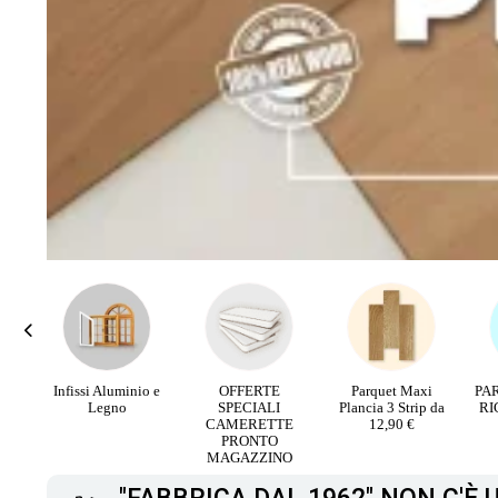
rali
Infissi Aluminio e
OFFERTE
Parquet Maxi
PA
V
Legno
SPECIALI
Plancia 3 Strip da
RI
CAMERETTE
12,90 €
PRONTO
MAGAZZINO