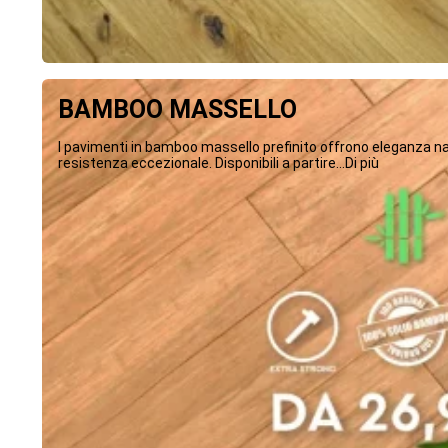
BAMBOO MASSELLO
I pavimenti in bamboo massello prefinito offrono eleganza na
resistenza eccezionale. Disponibili a partire...Di più