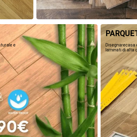
PARQUET
turale e
Disegnarecasa o
laminati di alta q