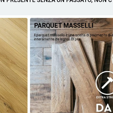
 UN PRESENTE SENZA UN PASSATO, NON 
PARQUET MASSELLI
Il parquet massello è una scelta di pavimento di
interamente da legno...Di più