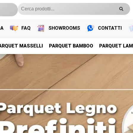
RA
FAQ
SHOWROOMS
CONTATTI
ARQUET MASSELLI
PARQUET BAMBOO
PARQUET LAM
PARQUET PREFINITI
PARQUET PREFINITI
PARQUET PREFINITI
PARQUET PREFINITI
Parquet Legno Prefiniti
Parquet Legno Prefiniti