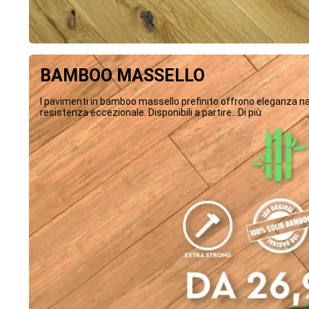
BAMBOO MASSELLO
I pavimenti in bamboo massello prefinito offrono eleganza na
resistenza eccezionale. Disponibili a partire...Di più