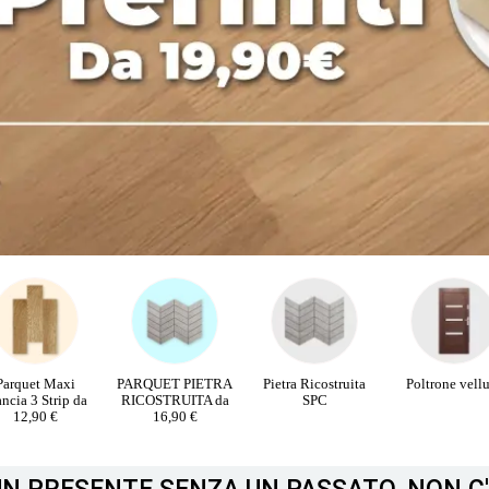
RQUET PIETRA
Pietra Ricostruita
Poltrone velluto
PORTE INTE
COSTRUITA da
SPC
16,90 €