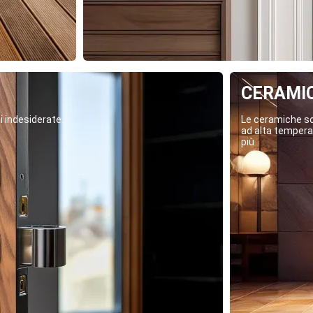
CERAMI
i indesiderate.
Le ceramiche son
ad alta temperat
più