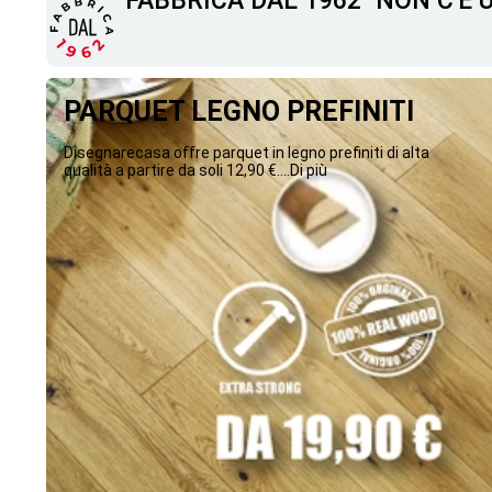
"FABBRICA DAL 1962" NON C'È
PARQUET LEGNO PREFINITI
Disegnarecasa offre parquet in legno prefiniti di alta
qualità a partire da soli 12,90 €....Di più