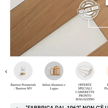
rali
Infissi Aluminio e
OFFERTE
Parquet Maxi
PA
V
Legno
SPECIALI
Plancia 3 Strip da
RI
CAMERETTE
12,90 €
PRONTO
MAGAZZINO