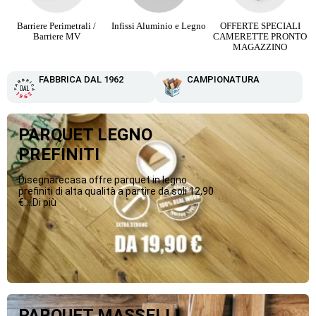
Infissi Aluminio e Legno
OFFERTE SPECIALI
Parquet Maxi Plancia 3
CAMERETTE PRONTO
Strip da 12,90 €
MAGAZZINO
FABBRICA DAL 1962
CAMPIONATURA
PARQUET LEGNO
PREFINITI
Disegnarecasa offre parquet in legno
prefiniti di alta qualità a partire da soli 12,90
€....Di più
PARQUET MASSELLI