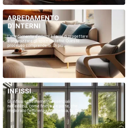
ARREDAMENTO
D'INTERNI
L’arredamento d’interni è l’arte di progettare
e organizzare gli spazi abitativi. Questo
processo comprende la...Di più
INFISSI
Gli infissi sono elementi essenziali
nell’edilizia, come finestre e porte, che
migliorano l’efficienza energetica, la...Di più