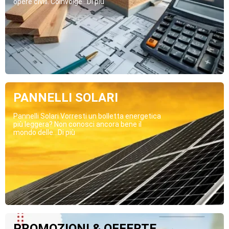
opere civili. Coinvolge...Di più
PANNELLI SOLARI
Pannelli Solari Vorresti un bolletta energetica
più leggera? Non conosci ancora bene il
mondo delle...Di più
PROMOZIONI & OFFERTE