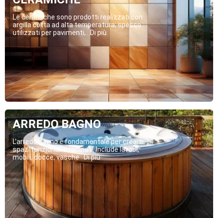
Le ceramiche sono prodotti realizzati con
argilla cotta ad alta temperatura, spesso
utilizzati per pavimenti,...Di più
ARREDO BAGNO
L’arredo bagno è fondamentale per creare
spazi funzionali e raffinati. Include lavabi,
mobili, docce, vasche...Di più