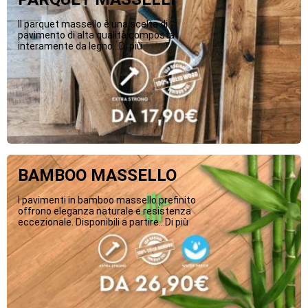
Il parquet massello è una scelta di
pavimento di alta qualità composta
interamente da legno...Di più
BAMBOO MASSELLO
I pavimenti in bamboo massello prefinito
offrono eleganza naturale e resistenza
eccezionale. Disponibili a partire...Di più