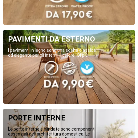
PAVIMENTI DA ESTERNO
I pavimenti in legno sono una scelta classica
ed elegante per gli interni. Il calore...Di più
PORTE INTERNE
Le porte interne e blindate sono componenti
essenziali dell’architettura domestica. Le