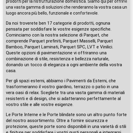
prodotti per la ristrutturazione domestica. Siamo qui per offrirvi
una vasta gamma di soluzioni che renderanno la vostra casa un
luogo ancora più bello, funzionale e confortevole.
Da noi troverete ben 17 categorie di prodotti, ognuna
pensata per soddisfare le vostre esigenze specifiche.
Cominciamo con la nostra selezione di Parquet, che
comprende Parquet prefiniti, Parquet Masselli, Parquet
Bamboo, Parquet Laminati, Parquet SPC, LVT e Vinilici.
Queste opzioni di pavimentazione vi offriranno una
combinazione di stile, resistenza e bellezza naturale,
donando un tocco di eleganza a ogni ambiente della vostra
casa.
Per gli spazi esterni, abbiamo i Pavimenti da Esterni, che
trasformeranno il vostro giardino, terrazzo o patio in una
vera oasi di relax. Scegliete tra una vasta gamma di materiali
resistenti e di design, che si adatteranno perfettamente al
vostro stile e alle vostre esigenze.
Le Porte Interne e le Porte blindate sono un altro punto forte
del nostro assortimento. Oltre a fornire sicurezza e
protezione, queste porte sono disponibili in una varietà di stili
e finiture per soddisfare i vostri gusti personali e integrarsi