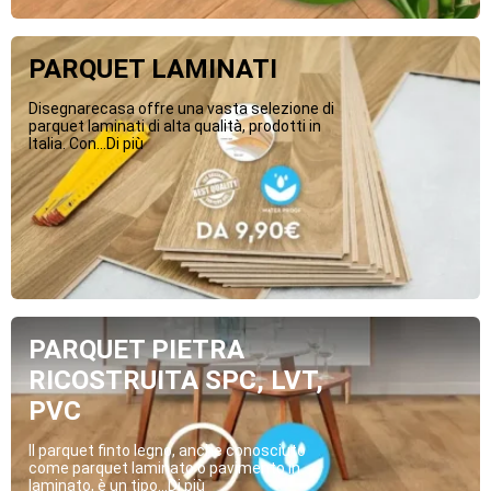
PARQUET LAMINATI
Disegnarecasa offre una vasta selezione di
parquet laminati di alta qualità, prodotti in
Italia. Con...Di più
PARQUET PIETRA
RICOSTRUITA SPC, LVT,
PVC
Il parquet finto legno, anche conosciuto
come parquet laminato o pavimento in
laminato, è un tipo...Di più