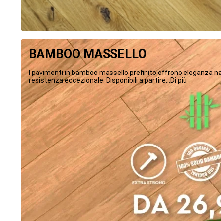
BAMBOO MASSELLO
I pavimenti in bamboo massello prefinito offrono eleganza na
resistenza eccezionale. Disponibili a partire...Di più