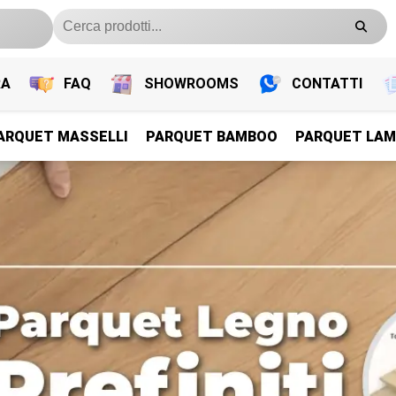
RA
FAQ
SHOWROOMS
CONTATTI
ARQUET MASSELLI
PARQUET BAMBOO
PARQUET LAM
PARQUET PREFINITI
PARQUET PREFINITI
PARQUET PREFINITI
PARQUET PREFINITI
Parquet Legno Prefiniti
Parquet Legno Prefiniti