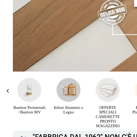
rali
Infissi Aluminio e
OFFERTE
Parquet Maxi
PA
V
Legno
SPECIALI
Plancia 3 Strip da
RI
CAMERETTE
12,90 €
PRONTO
MAGAZZINO