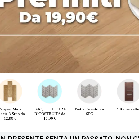
RQUET PIETRA
Pietra Ricostruita
Poltrone velluto
PORTE INTE
COSTRUITA da
SPC
16,90 €