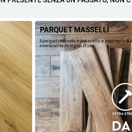
 UN PRESENTE SENZA UN PASSATO, NON 
PARQUET MASSELLI
Il parquet massello è una scelta di pavimento di
interamente da legno...Di più