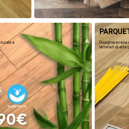
PARQUET
turale e
Disegnarecasa o
laminati di alta q