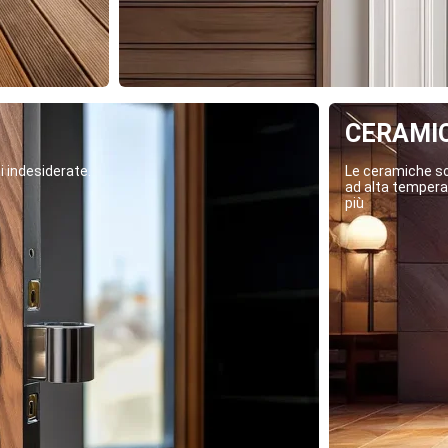
CERAMI
i indesiderate.
Le ceramiche son
ad alta temperat
più