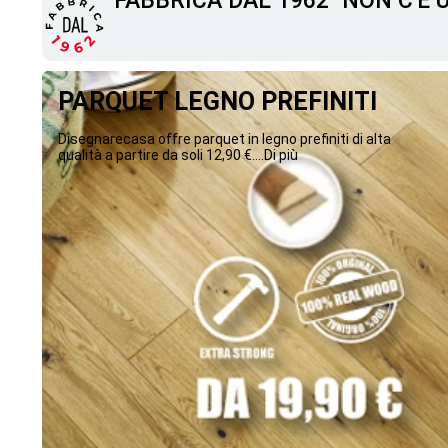
"FABBRICA DAL 1962" NON C'È
PARQUET LEGNO PREFINITI
Disegnarecasa offre parquet in legno prefiniti di alta
qualità a partire da soli 12,90 €....Di più