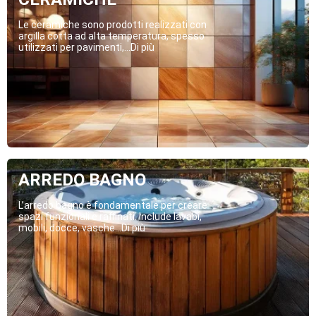
Le ceramiche sono prodotti realizzati con
argilla cotta ad alta temperatura, spesso
utilizzati per pavimenti,...Di più
ARREDO BAGNO
L’arredo bagno è fondamentale per creare
spazi funzionali e raffinati. Include lavabi,
mobili, docce, vasche...Di più