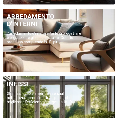
ARREDAMENTO
D'INTERNI
L’arredamento d’interni è l’arte di progettare
e organizzare gli spazi abitativi. Questo
processo comprende la...Di più
INFISSI
Gli infissi sono elementi essenziali
nell’edilizia, come finestre e porte, che
migliorano l’efficienza energetica, la...Di più