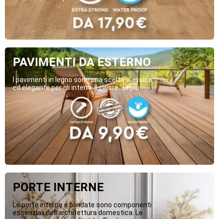
PAVIMENTI DA ESTERNO
I pavimenti in legno sono una scelta classica
ed elegante per gli interni. Il calore...Di più
PORTE INTERNE
Le porte interne e blindate sono componenti
essenziali dell’architettura domestica. Le