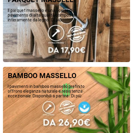
Il parquet massello è una scelta di
pavimento di alta qualità composta
interamente da legno...Di più
BAMBOO MASSELLO
I pavimenti in bamboo massello prefinito
offrono eleganza naturale e resistenza
eccezionale. Disponibili a partire...Di più