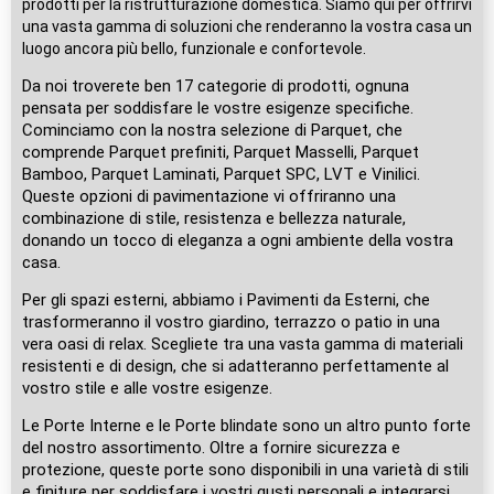
prodotti per la ristrutturazione domestica. Siamo qui per offrirvi
una vasta gamma di soluzioni che renderanno la vostra casa un
luogo ancora più bello, funzionale e confortevole.
Da noi troverete ben 17 categorie di prodotti, ognuna
pensata per soddisfare le vostre esigenze specifiche.
Cominciamo con la nostra selezione di Parquet, che
comprende Parquet prefiniti, Parquet Masselli, Parquet
Bamboo, Parquet Laminati, Parquet SPC, LVT e Vinilici.
Queste opzioni di pavimentazione vi offriranno una
combinazione di stile, resistenza e bellezza naturale,
donando un tocco di eleganza a ogni ambiente della vostra
casa.
Per gli spazi esterni, abbiamo i Pavimenti da Esterni, che
trasformeranno il vostro giardino, terrazzo o patio in una
vera oasi di relax. Scegliete tra una vasta gamma di materiali
resistenti e di design, che si adatteranno perfettamente al
vostro stile e alle vostre esigenze.
Le Porte Interne e le Porte blindate sono un altro punto forte
del nostro assortimento. Oltre a fornire sicurezza e
protezione, queste porte sono disponibili in una varietà di stili
e finiture per soddisfare i vostri gusti personali e integrarsi