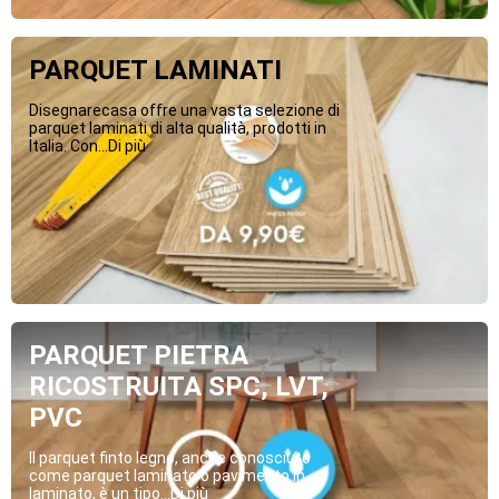
PARQUET LAMINATI
Disegnarecasa offre una vasta selezione di
parquet laminati di alta qualità, prodotti in
Italia. Con...Di più
PARQUET PIETRA
RICOSTRUITA SPC, LVT,
PVC
Il parquet finto legno, anche conosciuto
come parquet laminato o pavimento in
laminato, è un tipo...Di più