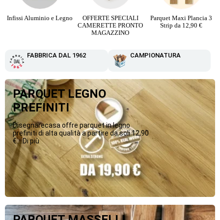
o
OFFERTE SPECIALI
Parquet Maxi Plancia 3
PARQUET PIETRA
CAMERETTE PRONTO
Strip da 12,90 €
RICOSTRUITA da 16,90
MAGAZZINO
€
FABBRICA DAL 1962
CAMPIONATURA
PARQUET LEGNO
PREFINITI
Disegnarecasa offre parquet in legno
prefiniti di alta qualità a partire da soli 12,90
€....Di più
PARQUET MASSELLI