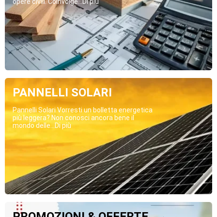
opere civili. Coinvolge...Di più
PANNELLI SOLARI
Pannelli Solari Vorresti un bolletta energetica
più leggera? Non conosci ancora bene il
mondo delle...Di più
PROMOZIONI & OFFERTE