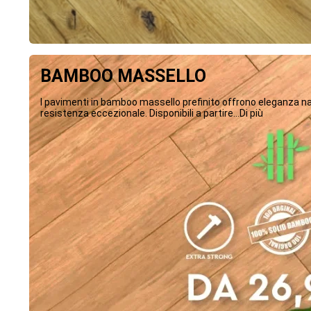
BAMBOO MASSELLO
I pavimenti in bamboo massello prefinito offrono eleganza na
resistenza eccezionale. Disponibili a partire...Di più