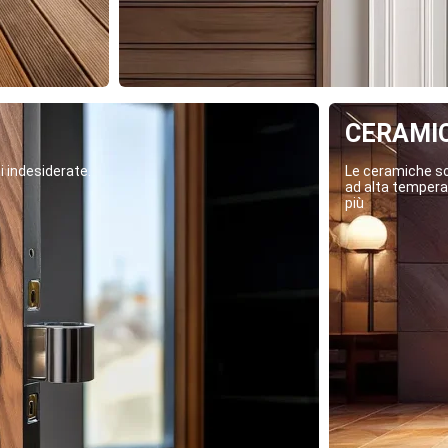
CERAMI
i indesiderate.
Le ceramiche son
ad alta temperat
più