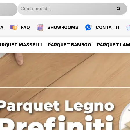
RA
FAQ
SHOWROOMS
CONTATTI
ARQUET MASSELLI
PARQUET BAMBOO
PARQUET LAM
PARQUET PREFINITI
PARQUET PREFINITI
PARQUET PREFINITI
PARQUET PREFINITI
Parquet Legno Prefiniti
Parquet Legno Prefiniti