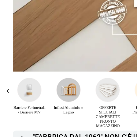
rali
Infissi Aluminio e
OFFERTE
Parquet Maxi
PA
V
Legno
SPECIALI
Plancia 3 Strip da
RI
CAMERETTE
12,90 €
PRONTO
MAGAZZINO