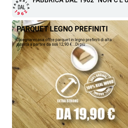
"FABBRICA DAL 1962" NON C'È
PARQUET LEGNO PREFINITI
Disegnarecasa offre parquet in legno prefiniti di alta
qualità a partire da soli 12,90 €....Di più