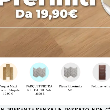
RQUET PIETRA
Pietra Ricostruita
Poltrone velluto
PORTE INTE
COSTRUITA da
SPC
16,90 €