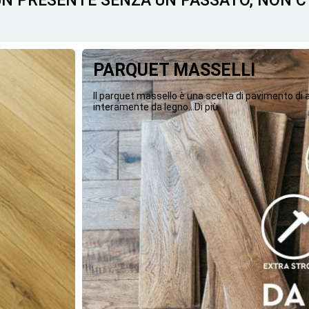
 UN PRESENTE SENZA UN PASSATO, NON 
PARQUET MASSELLI
Il parquet massello è una scelta di pavimento di
interamente da legno...Di più