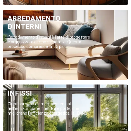
ARREDAMENTO
D'INTERNI
L’arredamento d’interni è l’arte di progettare
e organizzare gli spazi abitativi. Questo
processo comprende la...Di più
INFISSI
Gli infissi sono elementi essenziali
nell’edilizia, come finestre e porte, che
migliorano l’efficienza energetica, la...Di più