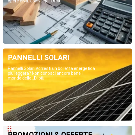
opere civili. Coinvolge...Di più
PANNELLI SOLARI
Pannelli Solari Vorresti un bolletta energetica
più leggera? Non conosci ancora bene il
mondo delle...Di più
PROMOZIONI & OFFERTE