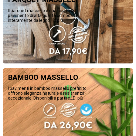
Il parquet massello è una scelta di
pavimento di alta qualità composta
interamente da legno...Di più
BAMBOO MASSELLO
I pavimenti in bamboo massello prefinito
offrono eleganza naturale e resistenza
eccezionale. Disponibili a partire...Di più