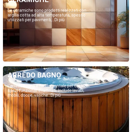
Le ceramiche sono prodotti realizzati con
argilla cotta ad alta temperatura, spesso
utilizzati per pavimenti,...Di più
ARREDO BAGNO
L’arredo bagno è fondamentale per creare
spazi funzionali e raffinati. Include lavabi,
mobili, docce, vasche...Di più