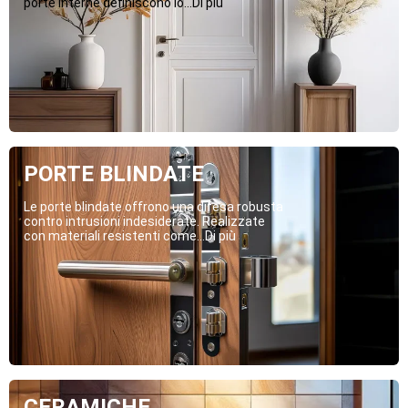
porte interne definiscono lo...Di più
PORTE BLINDATE
Le porte blindate offrono una difesa robusta
contro intrusioni indesiderate. Realizzate
con materiali resistenti come...Di più
CERAMICHE