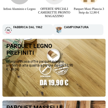
Infissi Aluminio e Legno
OFFERTE SPECIALI
Parquet Maxi Plancia 3
CAMERETTE PRONTO
Strip da 12,90 €
MAGAZZINO
FABBRICA DAL 1962
CAMPIONATURA
PARQUET LEGNO
PREFINITI
Disegnarecasa offre parquet in legno
prefiniti di alta qualità a partire da soli 12,90
€....Di più
PARQUET MASSELLI