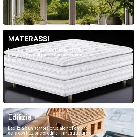
MATERASSI
I materassi per bambini e ragazzi sono
progettati per offrire il massimo comfort e
supporto...Di più
Edilizia
L'edilizia è un settore cruciale nell'ambito
della costruzione di edifici, infrastrutture e