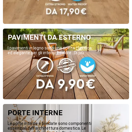
PAVIMENTI DA ESTERNO
I pavimenti in legno sono una scelta classica
ed elegante per gli interni. Il calore...Di più
PORTE INTERNE
Le porte interne e blindate sono componenti
essenziali dell’architettura domestica. Le