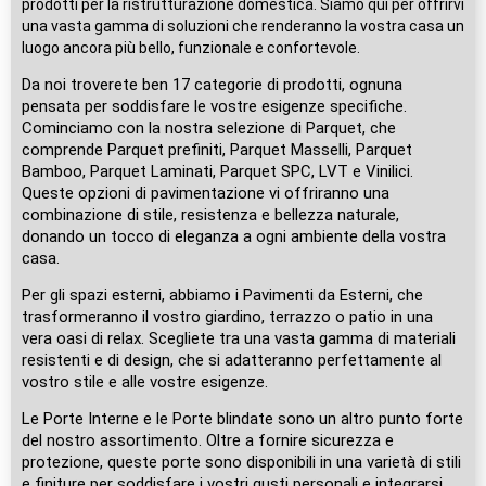
prodotti per la ristrutturazione domestica. Siamo qui per offrirvi
una vasta gamma di soluzioni che renderanno la vostra casa un
luogo ancora più bello, funzionale e confortevole.
Da noi troverete ben 17 categorie di prodotti, ognuna
pensata per soddisfare le vostre esigenze specifiche.
Cominciamo con la nostra selezione di Parquet, che
comprende Parquet prefiniti, Parquet Masselli, Parquet
Bamboo, Parquet Laminati, Parquet SPC, LVT e Vinilici.
Queste opzioni di pavimentazione vi offriranno una
combinazione di stile, resistenza e bellezza naturale,
donando un tocco di eleganza a ogni ambiente della vostra
casa.
Per gli spazi esterni, abbiamo i Pavimenti da Esterni, che
trasformeranno il vostro giardino, terrazzo o patio in una
vera oasi di relax. Scegliete tra una vasta gamma di materiali
resistenti e di design, che si adatteranno perfettamente al
vostro stile e alle vostre esigenze.
Le Porte Interne e le Porte blindate sono un altro punto forte
del nostro assortimento. Oltre a fornire sicurezza e
protezione, queste porte sono disponibili in una varietà di stili
e finiture per soddisfare i vostri gusti personali e integrarsi