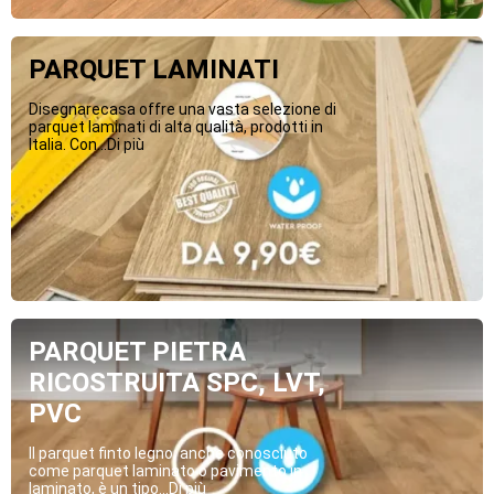
PARQUET LAMINATI
Disegnarecasa offre una vasta selezione di
parquet laminati di alta qualità, prodotti in
Italia. Con...Di più
PARQUET PIETRA
RICOSTRUITA SPC, LVT,
PVC
Il parquet finto legno, anche conosciuto
come parquet laminato o pavimento in
laminato, è un tipo...Di più