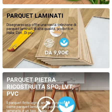
PARQUET LAMINATI
Disegnarecasa offre una vasta selezione di
parquet laminati di alta qualità, prodotti in
Italia. Con...Di più
PARQUET PIETRA
RICOSTRUITA SPC, LVT,
PVC
Il parquet finto legno, anche conosciuto
come parquet laminato o pavimento in
laminato, è un tipo...Di più