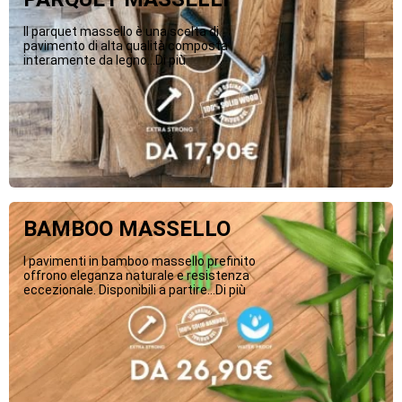
Il parquet massello è una scelta di
pavimento di alta qualità composta
interamente da legno...Di più
BAMBOO MASSELLO
I pavimenti in bamboo massello prefinito
offrono eleganza naturale e resistenza
eccezionale. Disponibili a partire...Di più