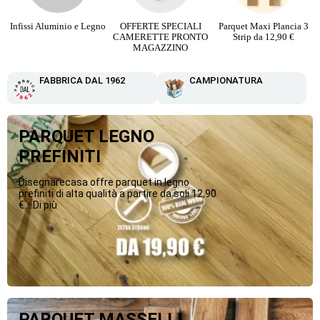
Infissi Aluminio e Legno
OFFERTE SPECIALI
Parquet Maxi Plancia 3
CAMERETTE PRONTO
Strip da 12,90 €
MAGAZZINO
FABBRICA DAL 1962
CAMPIONATURA
PARQUET LEGNO
PREFINITI
Disegnarecasa offre parquet in legno
prefiniti di alta qualità a partire da soli 12,90
€....Di più
PARQUET MASSELLI