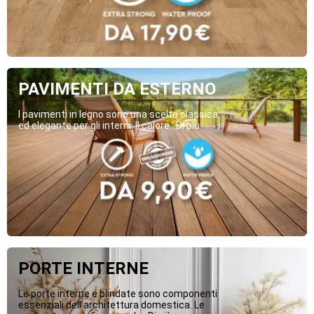
PAVIMENTI DA ESTERNO
I pavimenti in legno sono una scelta classica
ed elegante per gli interni. Il calore...Di più
PORTE INTERNE
Le porte interne e blindate sono componenti
essenziali dell’architettura domestica. Le