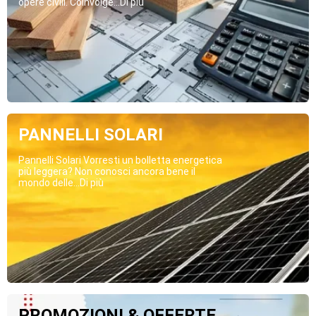
opere civili. Coinvolge...Di più
PANNELLI SOLARI
Pannelli Solari Vorresti un bolletta energetica
più leggera? Non conosci ancora bene il
mondo delle...Di più
PROMOZIONI & OFFERTE