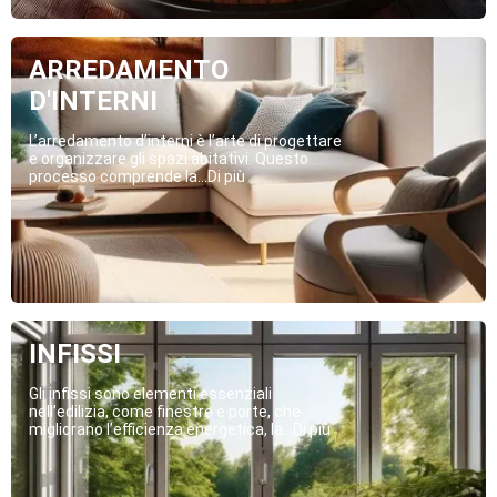
ARREDAMENTO
D'INTERNI
L’arredamento d’interni è l’arte di progettare
e organizzare gli spazi abitativi. Questo
processo comprende la...Di più
INFISSI
Gli infissi sono elementi essenziali
nell’edilizia, come finestre e porte, che
migliorano l’efficienza energetica, la...Di più