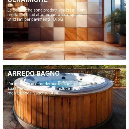
Le ceramiche sono prodotti realizzati con
argilla cotta ad alta temperatura, spesso
utilizzati per pavimenti,...Di più
ARREDO BAGNO
L’arredo bagno è fondamentale per creare
spazi funzionali e raffinati. Include lavabi,
mobili, docce, vasche...Di più