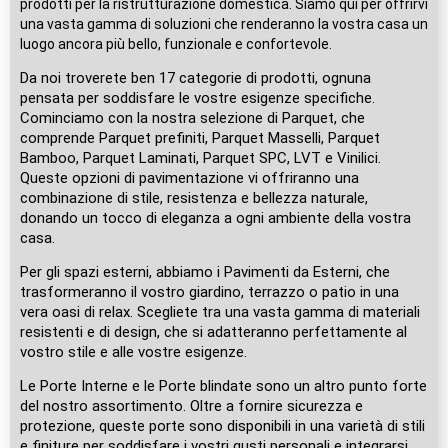
prodotti per la ristrutturazione domestica. Siamo qui per offrirvi
una vasta gamma di soluzioni che renderanno la vostra casa un
luogo ancora più bello, funzionale e confortevole.
Da noi troverete ben 17 categorie di prodotti, ognuna
pensata per soddisfare le vostre esigenze specifiche.
Cominciamo con la nostra selezione di Parquet, che
comprende Parquet prefiniti, Parquet Masselli, Parquet
Bamboo, Parquet Laminati, Parquet SPC, LVT e Vinilici.
Queste opzioni di pavimentazione vi offriranno una
combinazione di stile, resistenza e bellezza naturale,
donando un tocco di eleganza a ogni ambiente della vostra
casa.
Per gli spazi esterni, abbiamo i Pavimenti da Esterni, che
trasformeranno il vostro giardino, terrazzo o patio in una
vera oasi di relax. Scegliete tra una vasta gamma di materiali
resistenti e di design, che si adatteranno perfettamente al
vostro stile e alle vostre esigenze.
Le Porte Interne e le Porte blindate sono un altro punto forte
del nostro assortimento. Oltre a fornire sicurezza e
protezione, queste porte sono disponibili in una varietà di stili
e finiture per soddisfare i vostri gusti personali e integrarsi