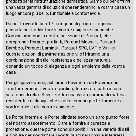
prodotti per la ristrutturazione domestica. Siamo qui per offrirvi
una vasta gamma di soluzioni che renderanno la vostra casa un
luogo ancora più bello, funzionale e confortevole.
Da noi troverete ben 17 categorie di prodotti, ognuna
pensata per soddisfare le vostre esigenze specifiche.
Cominciamo con la nostra selezione di Parquet, che
comprende Parquet prefiniti, Parquet Masselli, Parquet
Bamboo, Parquet Laminati, Parquet SPC, LVT e Vinilici.
Queste opzioni di pavimentazione vi offriranno una
combinazione di stile, resistenza e bellezza naturale,
donando un tocco di eleganza a ogni ambiente della vostra
casa.
Per gli spazi esterni, abbiamo i Pavimenti da Esterni, che
trasformeranno il vostro giardino, terrazzo o patio in una
vera oasi di relax. Scegliete tra una vasta gamma di materiali
resistenti e di design, che si adatteranno perfettamente al
vostro stile e alle vostre esigenze.
Le Porte Interne e le Porte blindate sono un altro punto forte
del nostro assortimento. Oltre a fornire sicurezza e
protezione, queste porte sono disponibili in una varietà di stili
e finiture per soddisfare i vostri gusti personali e integrarsi