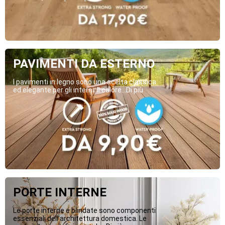
PAVIMENTI DA ESTERNO
I pavimenti in legno sono una scelta classica
ed elegante per gli interni. Il calore...Di più
PORTE INTERNE
Le porte interne e blindate sono componenti
essenziali dell’architettura domestica. Le