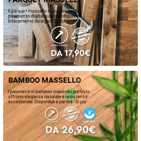
Il parquet massello è una scelta di
pavimento di alta qualità composta
interamente da legno...Di più
BAMBOO MASSELLO
I pavimenti in bamboo massello prefinito
offrono eleganza naturale e resistenza
eccezionale. Disponibili a partire...Di più