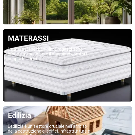
MATERASSI
I materassi per bambini e ragazzi sono
progettati per offrire il massimo comfort e
supporto...Di più
Edilizia
L'edilizia è un settore cruciale nell'ambito
della costruzione di edifici, infrastrutture e