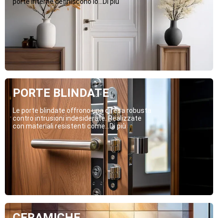
porte interne definiscono lo...Di più
PORTE BLINDATE
Le porte blindate offrono una difesa robusta
contro intrusioni indesiderate. Realizzate
con materiali resistenti come...Di più
CERAMICHE