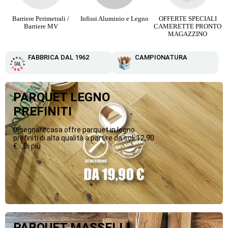
Infissi Aluminio e Legno
OFFERTE SPECIALI
Parquet Maxi Plancia 3
CAMERETTE PRONTO
Strip da 12,90 €
MAGAZZINO
FABBRICA DAL 1962
CAMPIONATURA
PARQUET LEGNO
PREFINITI
Disegnarecasa offre parquet in legno
prefiniti di alta qualità a partire da soli 12,90
€....Di più
PARQUET MASSELLI