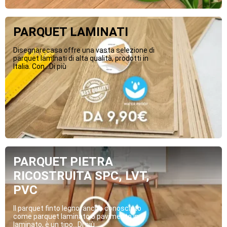
PARQUET LAMINATI
Disegnarecasa offre una vasta selezione di
parquet laminati di alta qualità, prodotti in
Italia. Con...Di più
PARQUET PIETRA
RICOSTRUITA SPC, LVT,
PVC
Il parquet finto legno, anche conosciuto
come parquet laminato o pavimento in
laminato, è un tipo...Di più