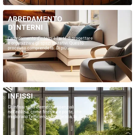
ARREDAMENTO
D'INTERNI
L’arredamento d’interni è l’arte di progettare
e organizzare gli spazi abitativi. Questo
processo comprende la...Di più
INFISSI
Gli infissi sono elementi essenziali
nell’edilizia, come finestre e porte, che
migliorano l’efficienza energetica, la...Di più