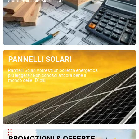
opere civili. Coinvolge...Di più
PANNELLI SOLARI
Pannelli Solari Vorresti un bolletta energetica
più leggera? Non conosci ancora bene il
mondo delle...Di più
PROMOZIONI & OFFERTE