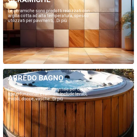
Le ceramiche sono prodotti realizzati con
argilla cotta ad alta temperatura, spesso
utilizzati per pavimenti,...Di più
ARREDO BAGNO
L’arredo bagno è fondamentale per creare
spazi funzionali e raffinati. Include lavabi,
mobili, docce, vasche...Di più