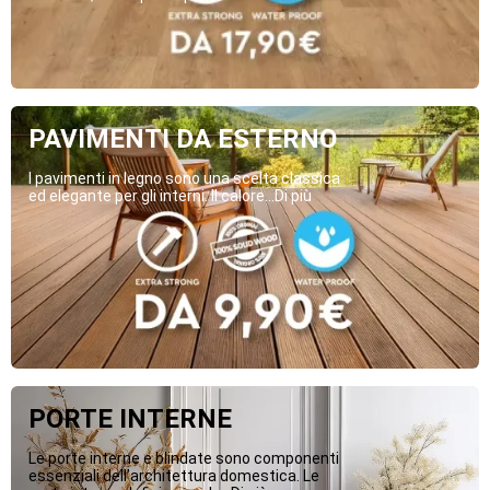
PAVIMENTI DA ESTERNO
I pavimenti in legno sono una scelta classica
ed elegante per gli interni. Il calore...Di più
PORTE INTERNE
Le porte interne e blindate sono componenti
essenziali dell’architettura domestica. Le