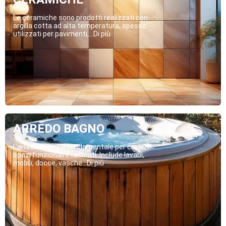
Le ceramiche sono prodotti realizzati con
argilla cotta ad alta temperatura, spesso
utilizzati per pavimenti,...Di più
ARREDO BAGNO
L’arredo bagno è fondamentale per creare
spazi funzionali e raffinati. Include lavabi,
mobili, docce, vasche...Di più