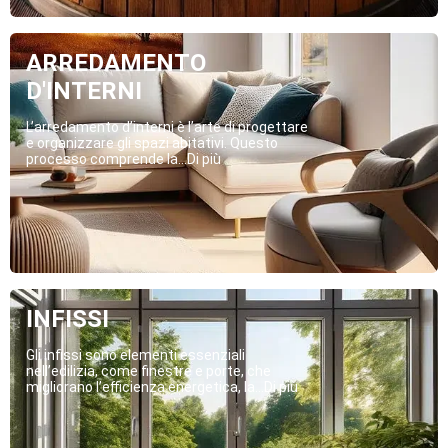
ARREDAMENTO
D'INTERNI
L’arredamento d’interni è l’arte di progettare
e organizzare gli spazi abitativi. Questo
processo comprende la...Di più
INFISSI
Gli infissi sono elementi essenziali
nell’edilizia, come finestre e porte, che
migliorano l’efficienza energetica, la...Di più