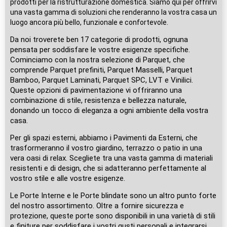
prodotti per la ristrutturazione domestica. Siamo qui per offrirvi
una vasta gamma di soluzioni che renderanno la vostra casa un
luogo ancora più bello, funzionale e confortevole.
Da noi troverete ben 17 categorie di prodotti, ognuna
pensata per soddisfare le vostre esigenze specifiche.
Cominciamo con la nostra selezione di Parquet, che
comprende Parquet prefiniti, Parquet Masselli, Parquet
Bamboo, Parquet Laminati, Parquet SPC, LVT e Vinilici.
Queste opzioni di pavimentazione vi offriranno una
combinazione di stile, resistenza e bellezza naturale,
donando un tocco di eleganza a ogni ambiente della vostra
casa.
Per gli spazi esterni, abbiamo i Pavimenti da Esterni, che
trasformeranno il vostro giardino, terrazzo o patio in una
vera oasi di relax. Scegliete tra una vasta gamma di materiali
resistenti e di design, che si adatteranno perfettamente al
vostro stile e alle vostre esigenze.
Le Porte Interne e le Porte blindate sono un altro punto forte
del nostro assortimento. Oltre a fornire sicurezza e
protezione, queste porte sono disponibili in una varietà di stili
e finiture per soddisfare i vostri gusti personali e integrarsi