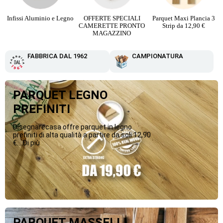
o
OFFERTE SPECIALI
Parquet Maxi Plancia 3
PARQUET PIETRA
CAMERETTE PRONTO
Strip da 12,90 €
RICOSTRUITA da 16,90
MAGAZZINO
€
FABBRICA DAL 1962
CAMPIONATURA
PARQUET LEGNO
PREFINITI
Disegnarecasa offre parquet in legno
prefiniti di alta qualità a partire da soli 12,90
€....Di più
PARQUET MASSELLI