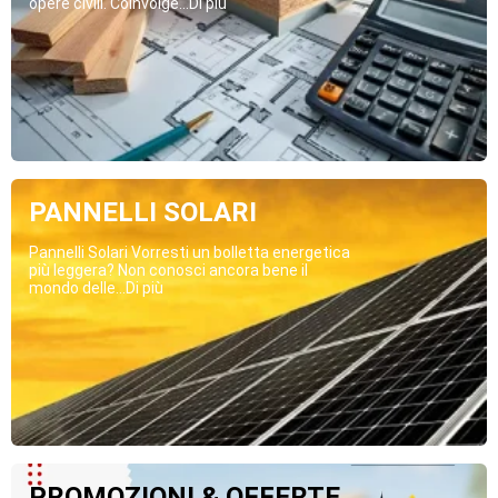
opere civili. Coinvolge...Di più
PANNELLI SOLARI
Pannelli Solari Vorresti un bolletta energetica
più leggera? Non conosci ancora bene il
mondo delle...Di più
PROMOZIONI & OFFERTE