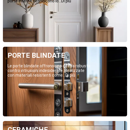
porte interne definiscono lo...Di più
PORTE BLINDATE
Le porte blindate offrono una difesa robusta
contro intrusioni indesiderate. Realizzate
con materiali resistenti come...Di più
CERAMICHE