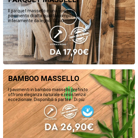
Il parquet massello è una scelta di
pavimento di alta qualità composta
interamente da legno...Di più
BAMBOO MASSELLO
I pavimenti in bamboo massello prefinito
offrono eleganza naturale e resistenza
eccezionale. Disponibili a partire...Di più