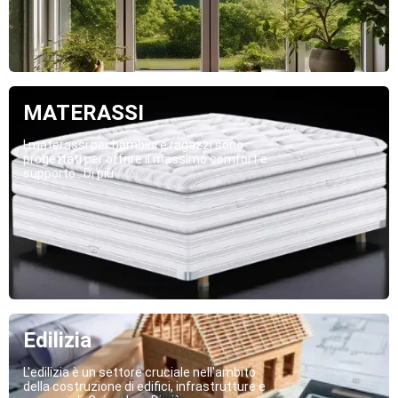
MATERASSI
I materassi per bambini e ragazzi sono
progettati per offrire il massimo comfort e
supporto...Di più
Edilizia
L'edilizia è un settore cruciale nell'ambito
della costruzione di edifici, infrastrutture e