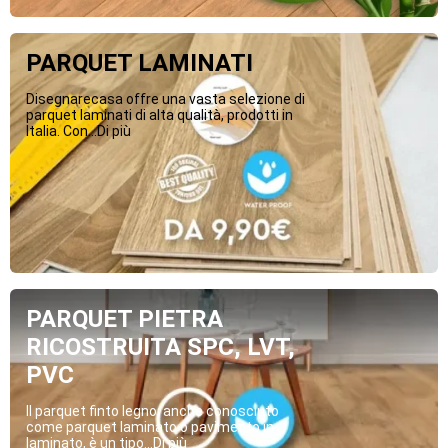
PARQUET LAMINATI
Disegnarecasa offre una vasta selezione di
parquet laminati di alta qualità, prodotti in
Italia. Con...Di più
PARQUET PIETRA
RICOSTRUITA SPC, LVT,
PVC
Il parquet finto legno, anche conosciuto
come parquet laminato o pavimento in
laminato, è un tipo...Di più