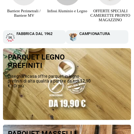
riere Perimetrali /
Infissi Aluminio e Legno
OFFERTE SPECIALI
Parquet
Barriere MV
CAMERETTE PRONTO
Str
MAGAZZINO
FABBRICA DAL 1962
CAMPIONATURA
PARQUET LEGNO
PREFINITI
Disegnarecasa offre parquet in legno
prefiniti di alta qualità a partire da soli 12,90
€....Di più
PARQUET MASSELLI