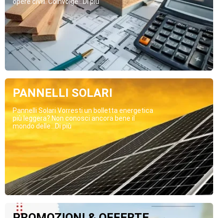
opere civili. Coinvolge...Di più
PANNELLI SOLARI
Pannelli Solari Vorresti un bolletta energetica
più leggera? Non conosci ancora bene il
mondo delle...Di più
PROMOZIONI & OFFERTE