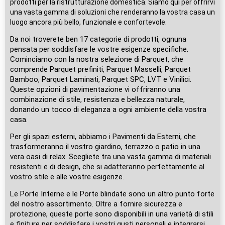
prodotti per la ristrutturazione domestica. Siamo qui per offrirvi
una vasta gamma di soluzioni che renderanno la vostra casa un
luogo ancora più bello, funzionale e confortevole.
Da noi troverete ben 17 categorie di prodotti, ognuna
pensata per soddisfare le vostre esigenze specifiche.
Cominciamo con la nostra selezione di Parquet, che
comprende Parquet prefiniti, Parquet Masselli, Parquet
Bamboo, Parquet Laminati, Parquet SPC, LVT e Vinilici.
Queste opzioni di pavimentazione vi offriranno una
combinazione di stile, resistenza e bellezza naturale,
donando un tocco di eleganza a ogni ambiente della vostra
casa.
Per gli spazi esterni, abbiamo i Pavimenti da Esterni, che
trasformeranno il vostro giardino, terrazzo o patio in una
vera oasi di relax. Scegliete tra una vasta gamma di materiali
resistenti e di design, che si adatteranno perfettamente al
vostro stile e alle vostre esigenze.
Le Porte Interne e le Porte blindate sono un altro punto forte
del nostro assortimento. Oltre a fornire sicurezza e
protezione, queste porte sono disponibili in una varietà di stili
e finiture per soddisfare i vostri gusti personali e integrarsi