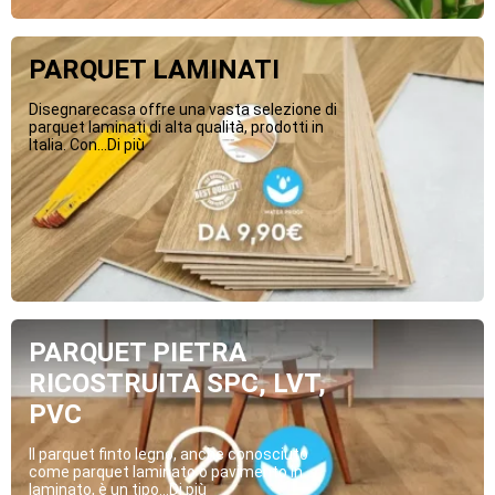
PARQUET LAMINATI
Disegnarecasa offre una vasta selezione di
parquet laminati di alta qualità, prodotti in
Italia. Con...Di più
PARQUET PIETRA
RICOSTRUITA SPC, LVT,
PVC
Il parquet finto legno, anche conosciuto
come parquet laminato o pavimento in
laminato, è un tipo...Di più