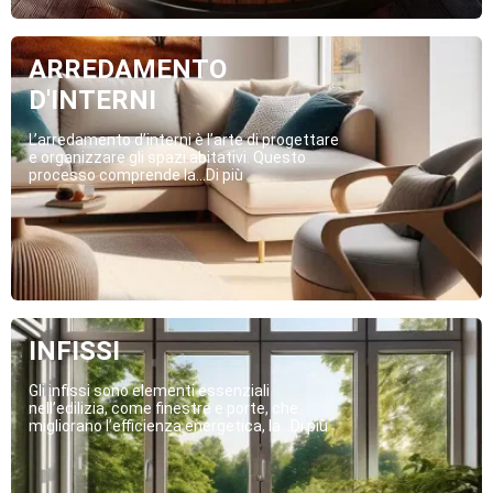
ARREDAMENTO
D'INTERNI
L’arredamento d’interni è l’arte di progettare
e organizzare gli spazi abitativi. Questo
processo comprende la...Di più
INFISSI
Gli infissi sono elementi essenziali
nell’edilizia, come finestre e porte, che
migliorano l’efficienza energetica, la...Di più