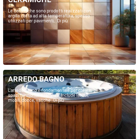
Le ceramiche sono prodotti realizzati con
argilla cotta ad alta temperatura, spesso
utilizzati per pavimenti,...Di più
ARREDO BAGNO
L’arredo bagno è fondamentale per creare
spazi funzionali e raffinati. Include lavabi,
mobili, docce, vasche...Di più