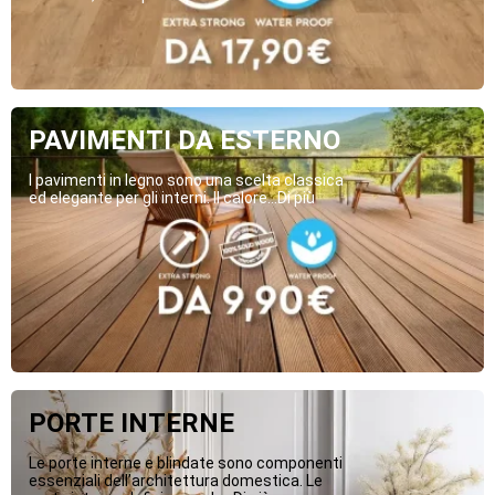
PAVIMENTI DA ESTERNO
I pavimenti in legno sono una scelta classica
ed elegante per gli interni. Il calore...Di più
PORTE INTERNE
Le porte interne e blindate sono componenti
essenziali dell’architettura domestica. Le