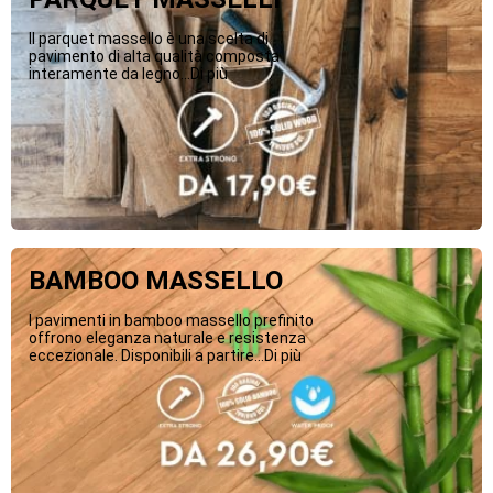
Il parquet massello è una scelta di
pavimento di alta qualità composta
interamente da legno...Di più
BAMBOO MASSELLO
I pavimenti in bamboo massello prefinito
offrono eleganza naturale e resistenza
eccezionale. Disponibili a partire...Di più