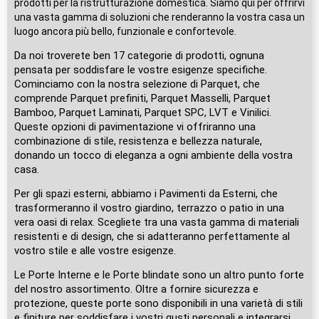
prodotti per la ristrutturazione domestica. Siamo qui per offrirvi
una vasta gamma di soluzioni che renderanno la vostra casa un
luogo ancora più bello, funzionale e confortevole.
Da noi troverete ben 17 categorie di prodotti, ognuna
pensata per soddisfare le vostre esigenze specifiche.
Cominciamo con la nostra selezione di Parquet, che
comprende Parquet prefiniti, Parquet Masselli, Parquet
Bamboo, Parquet Laminati, Parquet SPC, LVT e Vinilici.
Queste opzioni di pavimentazione vi offriranno una
combinazione di stile, resistenza e bellezza naturale,
donando un tocco di eleganza a ogni ambiente della vostra
casa.
Per gli spazi esterni, abbiamo i Pavimenti da Esterni, che
trasformeranno il vostro giardino, terrazzo o patio in una
vera oasi di relax. Scegliete tra una vasta gamma di materiali
resistenti e di design, che si adatteranno perfettamente al
vostro stile e alle vostre esigenze.
Le Porte Interne e le Porte blindate sono un altro punto forte
del nostro assortimento. Oltre a fornire sicurezza e
protezione, queste porte sono disponibili in una varietà di stili
e finiture per soddisfare i vostri gusti personali e integrarsi