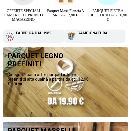
o
OFFERTE SPECIALI
Parquet Maxi Plancia 3
PARQUET PIETRA
CAMERETTE PRONTO
Strip da 12,90 €
RICOSTRUITA da 16,90
MAGAZZINO
€
FABBRICA DAL 1962
CAMPIONATURA
PARQUET LEGNO
PREFINITI
Disegnarecasa offre parquet in legno
prefiniti di alta qualità a partire da soli 12,90
€....Di più
PARQUET MASSELLI