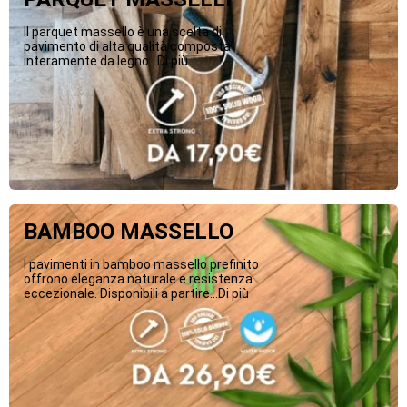
Il parquet massello è una scelta di
pavimento di alta qualità composta
interamente da legno...Di più
BAMBOO MASSELLO
I pavimenti in bamboo massello prefinito
offrono eleganza naturale e resistenza
eccezionale. Disponibili a partire...Di più