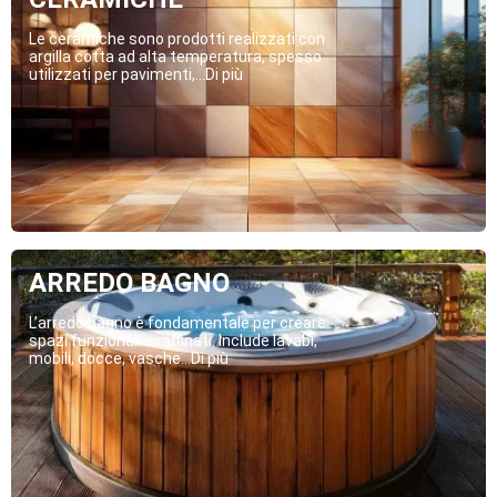
Le ceramiche sono prodotti realizzati con
argilla cotta ad alta temperatura, spesso
utilizzati per pavimenti,...Di più
ARREDO BAGNO
L’arredo bagno è fondamentale per creare
spazi funzionali e raffinati. Include lavabi,
mobili, docce, vasche...Di più