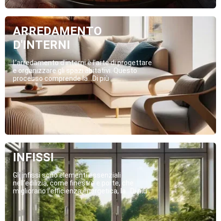
ARREDAMENTO
D'INTERNI
L’arredamento d’interni è l’arte di progettare
e organizzare gli spazi abitativi. Questo
processo comprende la...Di più
INFISSI
Gli infissi sono elementi essenziali
nell’edilizia, come finestre e porte, che
migliorano l’efficienza energetica, la...Di più