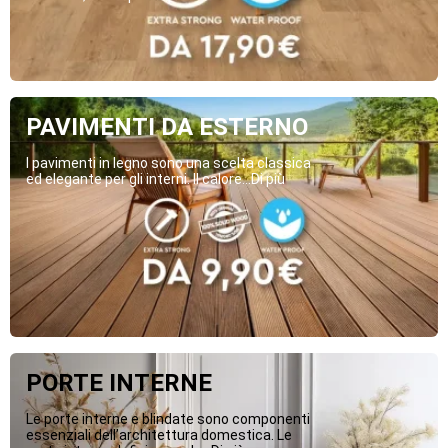
PAVIMENTI DA ESTERNO
I pavimenti in legno sono una scelta classica
ed elegante per gli interni. Il calore...Di più
PORTE INTERNE
Le porte interne e blindate sono componenti
essenziali dell’architettura domestica. Le