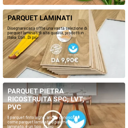
PARQUET LAMINATI
Disegnarecasa offre una vasta selezione di
parquet laminati di alta qualità, prodotti in
Italia. Con...Di più
PARQUET PIETRA
RICOSTRUITA SPC, LVT,
PVC
Il parquet finto legno, anche conosciuto
come parquet laminato o pavimento in
laminato, è un tipo...Di più