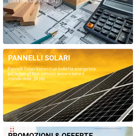
opere civili. Coinvolge...Di più
PANNELLI SOLARI
Pannelli Solari Vorresti un bolletta energetica
più leggera? Non conosci ancora bene il
mondo delle...Di più
PROMOZIONI & OFFERTE