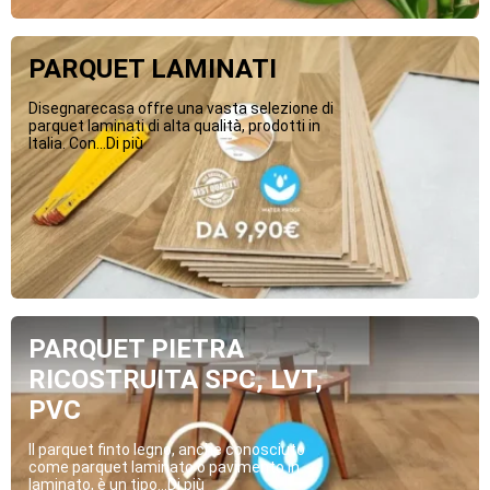
PARQUET LAMINATI
Disegnarecasa offre una vasta selezione di
parquet laminati di alta qualità, prodotti in
Italia. Con...Di più
PARQUET PIETRA
RICOSTRUITA SPC, LVT,
PVC
Il parquet finto legno, anche conosciuto
come parquet laminato o pavimento in
laminato, è un tipo...Di più