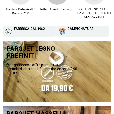
Barriere Perimetrali /
Infissi Aluminio e Legno
OFFERTE SPECIALI
Barriere MV
CAMERETTE PRONTO
MAGAZZINO
FABBRICA DAL 1962
CAMPIONATURA
PARQUET LEGNO
PREFINITI
Disegnarecasa offre parquet in legno
prefiniti di alta qualità a partire da soli 12,90
€....Di più
PARQUET MASSELLI