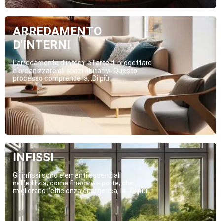
ARREDAMENTO
D'INTERNI
L’arredamento d’interni è l’arte di progettare
e organizzare gli spazi abitativi. Questo
processo comprende la...Di più
INFISSI
Gli infissi sono elementi essenziali
nell’edilizia, come finestre e porte, che
migliorano l’efficienza energetica, la...Di più