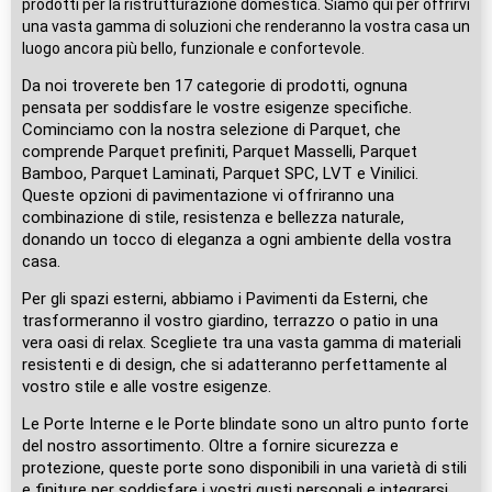
prodotti per la ristrutturazione domestica. Siamo qui per offrirvi
una vasta gamma di soluzioni che renderanno la vostra casa un
luogo ancora più bello, funzionale e confortevole.
Da noi troverete ben 17 categorie di prodotti, ognuna
pensata per soddisfare le vostre esigenze specifiche.
Cominciamo con la nostra selezione di Parquet, che
comprende Parquet prefiniti, Parquet Masselli, Parquet
Bamboo, Parquet Laminati, Parquet SPC, LVT e Vinilici.
Queste opzioni di pavimentazione vi offriranno una
combinazione di stile, resistenza e bellezza naturale,
donando un tocco di eleganza a ogni ambiente della vostra
casa.
Per gli spazi esterni, abbiamo i Pavimenti da Esterni, che
trasformeranno il vostro giardino, terrazzo o patio in una
vera oasi di relax. Scegliete tra una vasta gamma di materiali
resistenti e di design, che si adatteranno perfettamente al
vostro stile e alle vostre esigenze.
Le Porte Interne e le Porte blindate sono un altro punto forte
del nostro assortimento. Oltre a fornire sicurezza e
protezione, queste porte sono disponibili in una varietà di stili
e finiture per soddisfare i vostri gusti personali e integrarsi