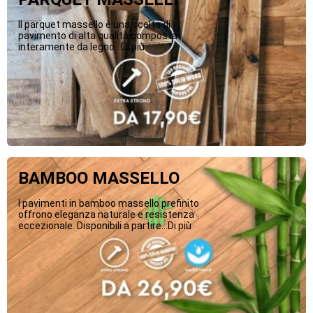
Il parquet massello è una scelta di
pavimento di alta qualità composta
interamente da legno...Di più
BAMBOO MASSELLO
I pavimenti in bamboo massello prefinito
offrono eleganza naturale e resistenza
eccezionale. Disponibili a partire...Di più