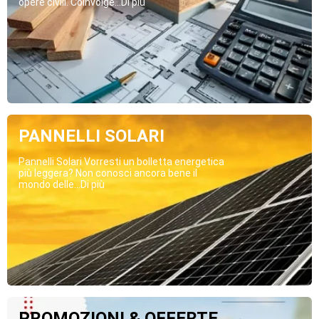
opere civili. Coinvolge...Di più
PANNELLI SOLARI
Pannelli Solari Vorresti un bolletta energetica
più leggera? Non conosci ancora bene il
mondo delle...Di più
PROMOZIONI & OFFERTE