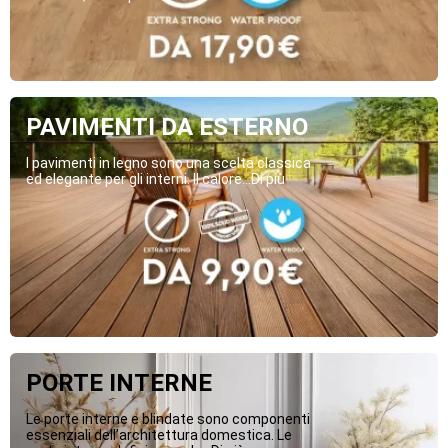
PAVIMENTI DA ESTERNO
I pavimenti in legno sono una scelta classica
ed elegante per gli interni. Il calore...Di più
PORTE INTERNE
Le porte interne e blindate sono componenti
essenziali dell’architettura domestica. Le