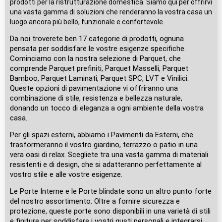
prodotti per la ristrutturazione domestica. Siamo qui per offrirvi
una vasta gamma di soluzioni che renderanno la vostra casa un
luogo ancora più bello, funzionale e confortevole.
Da noi troverete ben 17 categorie di prodotti, ognuna
pensata per soddisfare le vostre esigenze specifiche.
Cominciamo con la nostra selezione di Parquet, che
comprende Parquet prefiniti, Parquet Masselli, Parquet
Bamboo, Parquet Laminati, Parquet SPC, LVT e Vinilici.
Queste opzioni di pavimentazione vi offriranno una
combinazione di stile, resistenza e bellezza naturale,
donando un tocco di eleganza a ogni ambiente della vostra
casa.
Per gli spazi esterni, abbiamo i Pavimenti da Esterni, che
trasformeranno il vostro giardino, terrazzo o patio in una
vera oasi di relax. Scegliete tra una vasta gamma di materiali
resistenti e di design, che si adatteranno perfettamente al
vostro stile e alle vostre esigenze.
Le Porte Interne e le Porte blindate sono un altro punto forte
del nostro assortimento. Oltre a fornire sicurezza e
protezione, queste porte sono disponibili in una varietà di stili
e finiture per soddisfare i vostri gusti personali e integrarsi