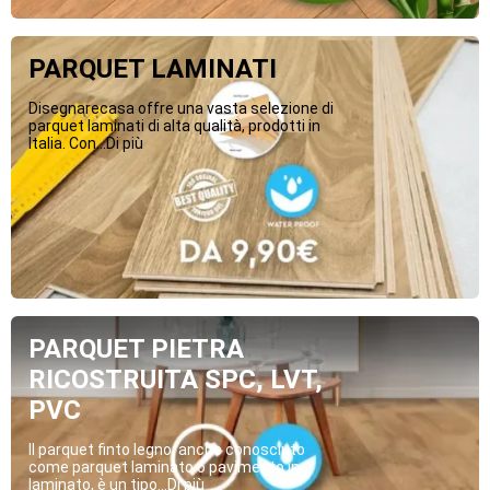
PARQUET LAMINATI
Disegnarecasa offre una vasta selezione di
parquet laminati di alta qualità, prodotti in
Italia. Con...Di più
PARQUET PIETRA
RICOSTRUITA SPC, LVT,
PVC
Il parquet finto legno, anche conosciuto
come parquet laminato o pavimento in
laminato, è un tipo...Di più