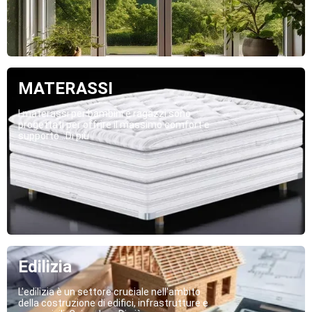
MATERASSI
I materassi per bambini e ragazzi sono
progettati per offrire il massimo comfort e
supporto...Di più
Edilizia
L'edilizia è un settore cruciale nell'ambito
della costruzione di edifici, infrastrutture e