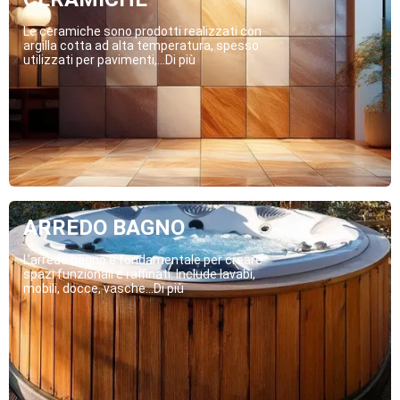
Le ceramiche sono prodotti realizzati con
argilla cotta ad alta temperatura, spesso
utilizzati per pavimenti,...Di più
ARREDO BAGNO
L’arredo bagno è fondamentale per creare
spazi funzionali e raffinati. Include lavabi,
mobili, docce, vasche...Di più