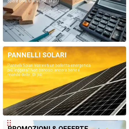
opere civili. Coinvolge...Di più
PANNELLI SOLARI
Pannelli Solari Vorresti un bolletta energetica
più leggera? Non conosci ancora bene il
mondo delle...Di più
PROMOZIONI & OFFERTE