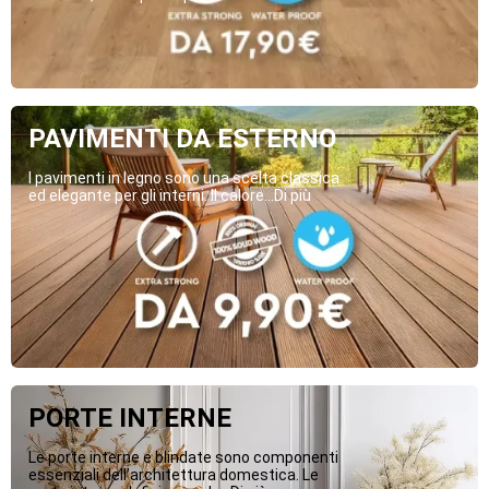
PAVIMENTI DA ESTERNO
I pavimenti in legno sono una scelta classica
ed elegante per gli interni. Il calore...Di più
PORTE INTERNE
Le porte interne e blindate sono componenti
essenziali dell’architettura domestica. Le