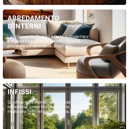
ARREDAMENTO
D'INTERNI
L’arredamento d’interni è l’arte di progettare
e organizzare gli spazi abitativi. Questo
processo comprende la...Di più
INFISSI
Gli infissi sono elementi essenziali
nell’edilizia, come finestre e porte, che
migliorano l’efficienza energetica, la...Di più