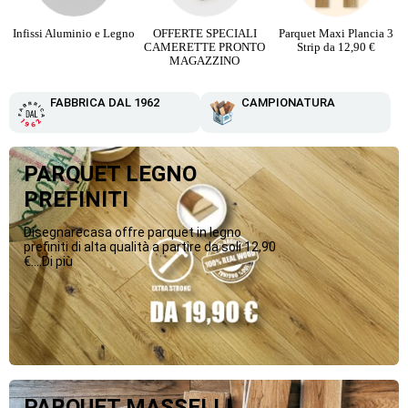
Infissi Aluminio e Legno
OFFERTE SPECIALI
Parquet Maxi Plancia 3
CAMERETTE PRONTO
Strip da 12,90 €
MAGAZZINO
FABBRICA DAL 1962
CAMPIONATURA
PARQUET LEGNO
PREFINITI
Disegnarecasa offre parquet in legno
prefiniti di alta qualità a partire da soli 12,90
€....Di più
PARQUET MASSELLI