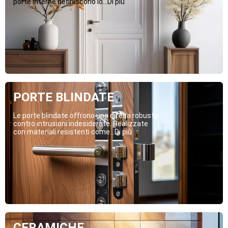
porte interne definiscono lo...Di più
PORTE BLINDATE
Le porte blindate offrono una difesa robusta
contro intrusioni indesiderate. Realizzate
con materiali resistenti come...Di più
CERAMICHE