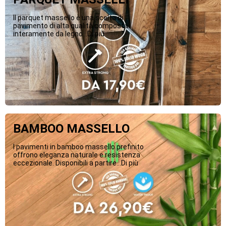
Il parquet massello è una scelta di
pavimento di alta qualità composta
interamente da legno...Di più
BAMBOO MASSELLO
I pavimenti in bamboo massello prefinito
offrono eleganza naturale e resistenza
eccezionale. Disponibili a partire...Di più