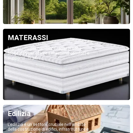
MATERASSI
I materassi per bambini e ragazzi sono
progettati per offrire il massimo comfort e
supporto...Di più
Edilizia
L'edilizia è un settore cruciale nell'ambito
della costruzione di edifici, infrastrutture e