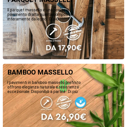
Il parquet massello è una scelta di
pavimento di alta qualità composta
interamente da legno...Di più
BAMBOO MASSELLO
I pavimenti in bamboo massello prefinito
offrono eleganza naturale e resistenza
eccezionale. Disponibili a partire...Di più