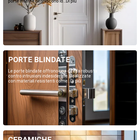
porte interne definiscono lo...Di più
PORTE BLINDATE
Le porte blindate offrono una difesa robusta
contro intrusioni indesiderate. Realizzate
con materiali resistenti come...Di più
CERAMICHE