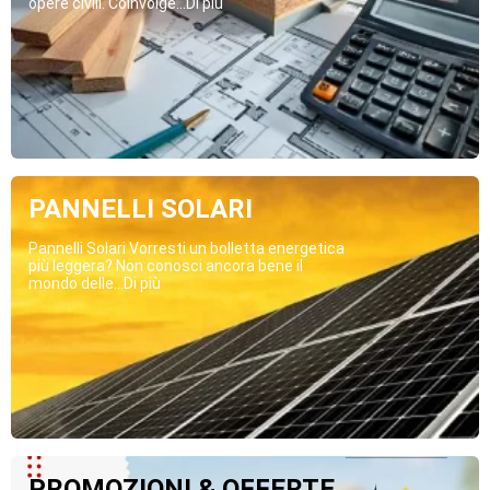
opere civili. Coinvolge...Di più
PANNELLI SOLARI
Pannelli Solari Vorresti un bolletta energetica
più leggera? Non conosci ancora bene il
mondo delle...Di più
PROMOZIONI & OFFERTE