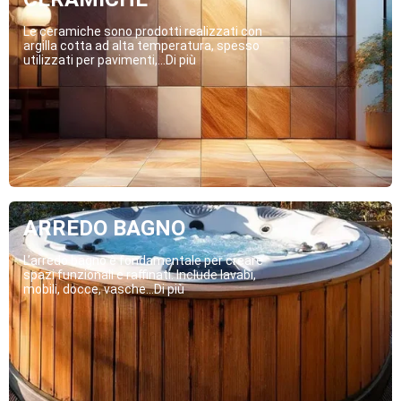
Le ceramiche sono prodotti realizzati con
argilla cotta ad alta temperatura, spesso
utilizzati per pavimenti,...Di più
ARREDO BAGNO
L’arredo bagno è fondamentale per creare
spazi funzionali e raffinati. Include lavabi,
mobili, docce, vasche...Di più