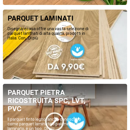
PARQUET LAMINATI
Disegnarecasa offre una vasta selezione di
parquet laminati di alta qualità, prodotti in
Italia. Con...Di più
PARQUET PIETRA
RICOSTRUITA SPC, LVT,
PVC
Il parquet finto legno, anche conosciuto
come parquet laminato o pavimento in
laminato, è un tipo...Di più