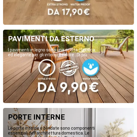
PAVIMENTI DA ESTERNO
I pavimenti in legno sono una scelta classica
ed elegante per gli interni. Il calore...Di più
PORTE INTERNE
Le porte interne e blindate sono componenti
essenziali dell’architettura domestica. Le