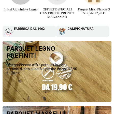
Infissi Aluminio e Legno
OFFERTE SPECIALI
Parquet Maxi Plancia 3
CAMERETTE PRONTO
Strip da 12,90 €
MAGAZZINO
FABBRICA DAL 1962
CAMPIONATURA
PARQUET LEGNO
PREFINITI
Disegnarecasa offre parquet in legno
prefiniti di alta qualità a partire da soli 12,90
€....Di più
PARQUET MASSELLI