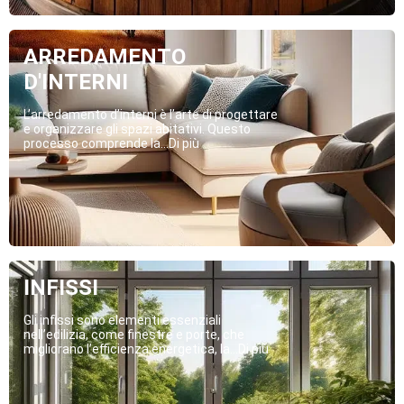
ARREDAMENTO
D'INTERNI
L’arredamento d’interni è l’arte di progettare
e organizzare gli spazi abitativi. Questo
processo comprende la...Di più
INFISSI
Gli infissi sono elementi essenziali
nell’edilizia, come finestre e porte, che
migliorano l’efficienza energetica, la...Di più