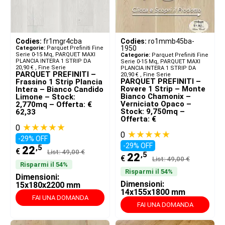
Codies:
fr1mgr4cba
Codies:
ro1mmb45ba-
1950
Categorie:
Parquet Prefiniti Fine
Serie 0-15 Mq
,
PARQUET MAXI
Categorie:
Parquet Prefiniti Fine
PLANCIA INTERA 1 STRIP DA
Serie 0-15 Mq
,
PARQUET MAXI
20,90 € ​
,
Fine Serie
PLANCIA INTERA 1 STRIP DA
PARQUET PREFINITI –
20,90 € ​
,
Fine Serie
PARQUET PREFINITI –
Frassino 1 Strip Plancia
Rovere 1 Strip – Monte
Intera – Bianco Candido
Bianco Chamonix –
Limone – Stock:
Verniciato Opaco –
2,770mq – Offerta: €
Stock: 9,750mq –
62,33
Offerta: €
★★★★★
0
★★★★★
0
-29% OFF
-29% OFF
,5
22
€
List: 49,00 €
,5
22
€
List: 49,00 €
Risparmi il 54%
Risparmi il 54%
Dimensioni:
Dimensioni:
15x180x2200 mm
14x155x1800 mm
FAI UNA DOMANDA
FAI UNA DOMANDA