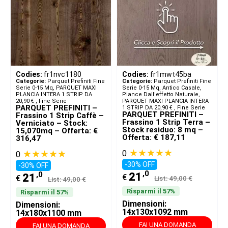
Codies:
fr1nvc1180
Codies:
fr1mwt45ba
Categorie:
Parquet Prefiniti Fine
Categorie:
Parquet Prefiniti Fine
Serie 0-15 Mq
,
PARQUET MAXI
Serie 0-15 Mq
,
Antico Casale,
PLANCIA INTERA 1 STRIP DA
Plance Dall'effetto Naturale
,
20,90 € ​
,
Fine Serie
PARQUET MAXI PLANCIA INTERA
PARQUET PREFINITI –
1 STRIP DA 20,90 € ​
,
Fine Serie
PARQUET PREFINITI –
Frassino 1 Strip Caffè –
Frassino 1 Strip Terra –
Verniciato – Stock:
Stock residuo: 8 mq –
15,070mq – Offerta: €
Offerta: € 187,11
316,47
★★★★★
★★★★★
0
0
-30% OFF
-30% OFF
,0
,0
21
21
€
€
List: 49,00 €
List: 49,00 €
Risparmi il 57%
Risparmi il 57%
Dimensioni:
Dimensioni:
14x130x1092 mm
14x180x1100 mm
FAI UNA DOMANDA
FAI UNA DOMANDA