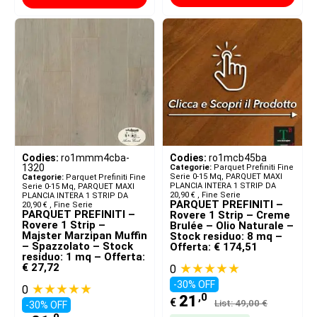
Codies:
ro1mmm4cba-
Codies:
ro1mcb45ba
1320
Categorie:
Parquet Prefiniti Fine
Serie 0-15 Mq
,
PARQUET MAXI
Categorie:
Parquet Prefiniti Fine
PLANCIA INTERA 1 STRIP DA
Serie 0-15 Mq
,
PARQUET MAXI
20,90 € ​
,
Fine Serie
PLANCIA INTERA 1 STRIP DA
PARQUET PREFINITI –
20,90 € ​
,
Fine Serie
PARQUET PREFINITI –
Rovere 1 Strip – Creme
Rovere 1 Strip –
Brulée – Olio Naturale –
Majster Marzipan Muffin
Stock residuo: 8 mq –
– Spazzolato – Stock
Offerta: € 174,51
residuo: 1 mq – Offerta:
★★★★★
€ 27,72
0
-30% OFF
★★★★★
0
,0
21
€
List: 49,00 €
-30% OFF