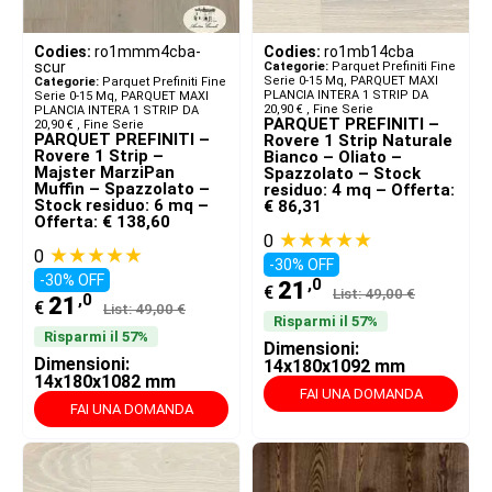
Codies:
ro1mmm4cba-
Codies:
ro1mb14cba
scur
Categorie:
Parquet Prefiniti Fine
Serie 0-15 Mq
,
PARQUET MAXI
Categorie:
Parquet Prefiniti Fine
PLANCIA INTERA 1 STRIP DA
Serie 0-15 Mq
,
PARQUET MAXI
20,90 € ​
,
Fine Serie
PLANCIA INTERA 1 STRIP DA
PARQUET PREFINITI –
20,90 € ​
,
Fine Serie
PARQUET PREFINITI –
Rovere 1 Strip Naturale
Rovere 1 Strip –
Bianco – Oliato –
Majster MarziPan
Spazzolato – Stock
Muffin – Spazzolato –
residuo: 4 mq – Offerta:
Stock residuo: 6 mq –
€ 86,31
Offerta: € 138,60
★★★★★
0
★★★★★
0
-30% OFF
-30% OFF
,0
21
€
List: 49,00 €
,0
21
€
List: 49,00 €
Risparmi il 57%
Risparmi il 57%
Dimensioni:
Dimensioni:
14x180x1092 mm
14x180x1082 mm
FAI UNA DOMANDA
FAI UNA DOMANDA