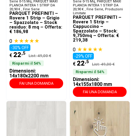
Serie 0-15 Mq
,
PARQUET MAXI
Serie 0-15 Mq
,
PARQUET MAXI
PLANCIA INTERA 1 STRIP DA
PLANCIA INTERA 1 STRIP DA
20,90 € ​
,
Fine Serie
20,90 € ​
,
Fine Serie
,
Produzioni
PARQUET PREFINITI –
Limitate
PARQUET PREFINITI –
Rovere 1 Strip – Grigio
Rovere 1 Strip –
– Spazzolato – Stock
Cappuccino –
residuo: 8 mq – Offerta:
Spazzolato – Stock:
€ 186,98
9,750mq – Offerta: €
★★★★★
219,38
0
-30% OFF
★★★★★
0
,5
22
€
List: 49,00 €
-29% OFF
,5
22
Risparmi il 54%
€
List: 49,00 €
Dimensioni:
Risparmi il 54%
14x180x2200 mm
Dimensioni:
FAI UNA DOMANDA
14x155x1800 mm
FAI UNA DOMANDA