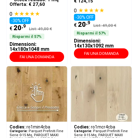
€ 124,15
Offerta: € 27,60
★★★★★
0
★★★★★
0
-30% OFF
-30% OFF
,9
20
€
List: 49,00 €
,9
20
€
List: 49,00 €
Risparmi il 57%
Risparmi il 57%
Dimensioni:
Dimensioni:
14x130x1092 mm
14x180x1048 mm
FAI UNA DOMANDA
FAI UNA DOMANDA
Codies:
ro1min4cba
Codies:
ro1mcr4cba
Categorie:
Parquet Prefiniti Fine
Categorie:
Parquet Prefiniti Fine
Serie 0-15 Mq
,
PARQUET MAXI
Serie 0-15 Mq
,
PARQUET MAXI