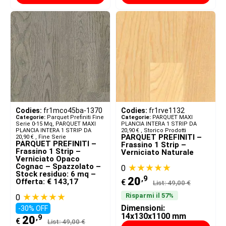
Codies:
fr1mco45ba-1370
Codies:
fr1rve1132
Categorie:
Parquet Prefiniti Fine
Categorie:
PARQUET MAXI
Serie 0-15 Mq
,
PARQUET MAXI
PLANCIA INTERA 1 STRIP DA
PLANCIA INTERA 1 STRIP DA
20,90 € ​
,
Storico Prodotti
PARQUET PREFINITI –
20,90 € ​
,
Fine Serie
PARQUET PREFINITI –
Frassino 1 Strip –
Frassino 1 Strip –
Verniciato Naturale
Verniciato Opaco
Cognac – Spazzolato –
★★★★★
0
Stock residuo: 6 mq –
,9
20
Offerta: € 143,17
€
List: 49,00 €
★★★★★
Risparmi il 57%
0
Dimensioni:
-30% OFF
14x130x1100 mm
,9
20
€
List: 49,00 €