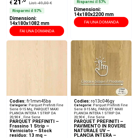
,0
21
Risparmi il 57%
€
List: 49,00 €
Dimensioni:
Risparmi il 57%
14x180x2200 mm
Dimensioni:
FAI UNA DOMANDA
14x180x1082 mm
FAI UNA DOMANDA
Codies:
fr1mvn45ba
Codies:
ro13c046gy
Categorie:
Parquet Prefiniti Fine
Categorie:
Parquet Prefiniti Fine
Serie 0-15 Mq
,
PARQUET MAXI
Serie 0-15 Mq
,
PARQUET MAXI
PLANCIA INTERA 1 STRIP DA
PLANCIA INTERA 1 STRIP DA
20,90 € ​
,
Fine Serie
20,90 € ​
,
Fine Serie
PARQUET PREFINITI –
PARQUET PREFINITI –
Frassino 1 Strip –
PAVIMENTO IN ROVERE
Verniciato – Stock
NATURALE UV –
residuo: 13 mq –
PLANCIA INTERA –