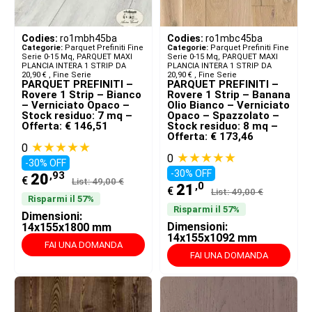
Codies:
ro1mbh45ba
Codies:
ro1mbc45ba
Categorie:
Parquet Prefiniti Fine
Categorie:
Parquet Prefiniti Fine
Serie 0-15 Mq
,
PARQUET MAXI
Serie 0-15 Mq
,
PARQUET MAXI
PLANCIA INTERA 1 STRIP DA
PLANCIA INTERA 1 STRIP DA
20,90 € ​
,
Fine Serie
20,90 € ​
,
Fine Serie
PARQUET PREFINITI –
PARQUET PREFINITI –
Rovere 1 Strip – Bianco
Rovere 1 Strip – Banana
– Verniciato Opaco –
Olio Bianco – Verniciato
Stock residuo: 7 mq –
Opaco – Spazzolato –
Offerta: € 146,51
Stock residuo: 8 mq –
Offerta: € 173,46
★★★★★
0
★★★★★
0
-30% OFF
-30% OFF
,93
20
€
List: 49,00 €
,0
21
€
List: 49,00 €
Risparmi il 57%
Risparmi il 57%
Dimensioni:
Dimensioni:
14x155x1800 mm
14x155x1092 mm
FAI UNA DOMANDA
FAI UNA DOMANDA