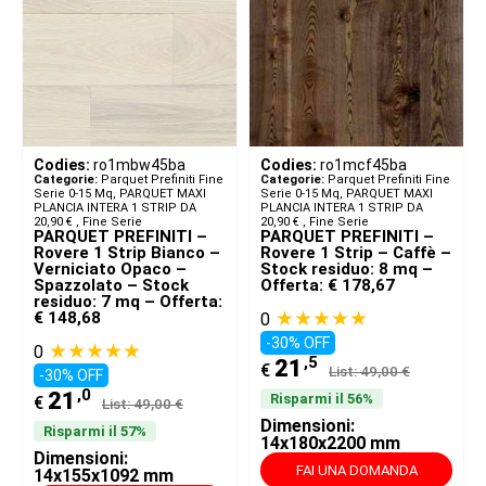
Codies:
ro1mbw45ba
Codies:
ro1mcf45ba
Categorie:
Parquet Prefiniti Fine
Categorie:
Parquet Prefiniti Fine
Serie 0-15 Mq
,
PARQUET MAXI
Serie 0-15 Mq
,
PARQUET MAXI
PLANCIA INTERA 1 STRIP DA
PLANCIA INTERA 1 STRIP DA
20,90 € ​
,
Fine Serie
20,90 € ​
,
Fine Serie
PARQUET PREFINITI –
PARQUET PREFINITI –
Rovere 1 Strip Bianco –
Rovere 1 Strip – Caffè –
Verniciato Opaco –
Stock residuo: 8 mq –
Spazzolato – Stock
Offerta: € 178,67
residuo: 7 mq – Offerta:
★★★★★
€ 148,68
0
-30% OFF
★★★★★
0
,5
21
€
List: 49,00 €
-30% OFF
,0
21
Risparmi il 56%
€
List: 49,00 €
Dimensioni:
Risparmi il 57%
14x180x2200 mm
Dimensioni:
FAI UNA DOMANDA
14x155x1092 mm