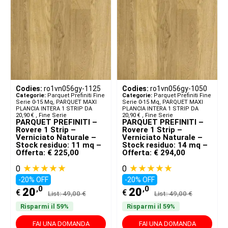
Codies:
ro1vn056gy-1125
Codies:
ro1vn056gy-1050
Categorie:
Parquet Prefiniti Fine
Categorie:
Parquet Prefiniti Fine
Serie 0-15 Mq
,
PARQUET MAXI
Serie 0-15 Mq
,
PARQUET MAXI
PLANCIA INTERA 1 STRIP DA
PLANCIA INTERA 1 STRIP DA
20,90 € ​
,
Fine Serie
20,90 € ​
,
Fine Serie
PARQUET PREFINITI –
PARQUET PREFINITI –
Rovere 1 Strip –
Rovere 1 Strip –
Verniciato Naturale –
Verniciato Naturale –
Stock residuo: 11 mq –
Stock residuo: 14 mq –
Offerta: € 225,00
Offerta: € 294,00
★★★★★
★★★★★
0
0
-20% OFF
-20% OFF
,0
,0
20
20
€
€
List: 49,00 €
List: 49,00 €
Risparmi il 59%
Risparmi il 59%
FAI UNA DOMANDA
FAI UNA DOMANDA