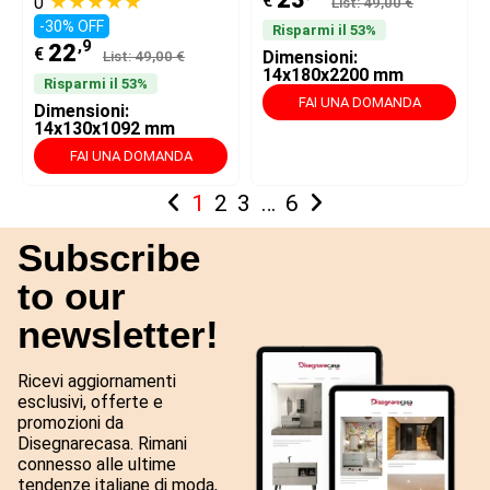
★★★★★
€
0
List: 49,00 €
-30% OFF
Risparmi il 53%
,9
22
€
List: 49,00 €
Dimensioni:
14x180x2200 mm
Risparmi il 53%
FAI UNA DOMANDA
Dimensioni:
14x130x1092 mm
FAI UNA DOMANDA
1
2
3
…
6
Subscribe
to our
newsletter!
Ricevi aggiornamenti
esclusivi, offerte e
promozioni da
Disegnarecasa. Rimani
connesso alle ultime
tendenze italiane di moda,