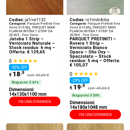
Codies:
ja1rve1132
Codies:
ro1mvb4cba
Categorie:
Parquet Prefiniti Fine
Categorie:
Parquet Prefiniti Fine
Serie 0-15 Mq
,
PARQUET MAXI
Serie 0-15 Mq
,
PARQUET MAXI
PLANCIA INTERA 1 STRIP DA
PLANCIA INTERA 1 STRIP DA
20,90 € ​
,
Fine Serie
20,90 € ​
,
Fine Serie
Jatoba 1 Strip –
PARQUET PREFINITI –
Verniciato Naturale –
Rovere 1 Strip –
Stock residuo: 6 mq –
Verniciato Bianco
Offerta: € 129,65
Opaco – Olio Oxy –
Spazzolato – Stock
★★★★★
residuo: 5 mq – Offerta:
0
€ 105,07
-30% OFF
,9
★★★★★
18
0
€
List: 49,00 €
-29% OFF
Risparmi il 61%
,9
19
€
List: 49,00 €
Dimensioni:
14x130x1100 mm
Risparmi il 59%
FAI UNA DOMANDA
Dimensioni:
14x180x1048 mm
FAI UNA DOMANDA