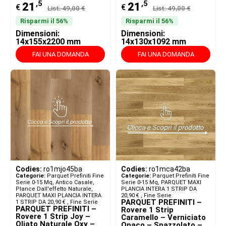
,5
,5
21
21
€
€
List: 49,00 €
List: 49,00 €
Risparmi il 56%
Risparmi il 56%
Dimensioni:
Dimensioni:
14x155x2200 mm
14x130x1092 mm
FAI UNA DOMANDA
FAI UNA DOMANDA
Codies:
ro1mjo45ba
Codies:
ro1mca42ba
Categorie:
Parquet Prefiniti Fine
Categorie:
Parquet Prefiniti Fine
Serie 0-15 Mq
,
Antico Casale,
Serie 0-15 Mq
,
PARQUET MAXI
Plance Dall'effetto Naturale
,
PLANCIA INTERA 1 STRIP DA
PARQUET MAXI PLANCIA INTERA
20,90 € ​
,
Fine Serie
PARQUET PREFINITI –
1 STRIP DA 20,90 € ​
,
Fine Serie
PARQUET PREFINITI –
Rovere 1 Strip
Rovere 1 Strip Joy –
Caramello – Verniciato
Oliato Naturale Oxy –
Opaco – Spazzolato –