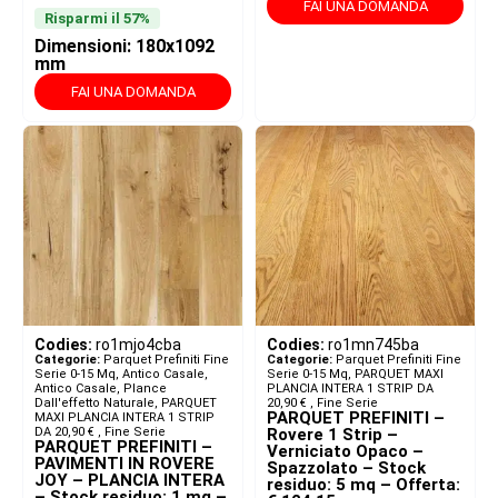
FAI UNA DOMANDA
Risparmi il 57%
Dimensioni: 180x1092
mm
FAI UNA DOMANDA
Codies:
ro1mjo4cba
Codies:
ro1mn745ba
Categorie:
Parquet Prefiniti Fine
Categorie:
Parquet Prefiniti Fine
Serie 0-15 Mq
,
Antico Casale
,
Serie 0-15 Mq
,
PARQUET MAXI
Antico Casale, Plance
PLANCIA INTERA 1 STRIP DA
Dall'effetto Naturale
,
PARQUET
20,90 € ​
,
Fine Serie
PARQUET PREFINITI –
MAXI PLANCIA INTERA 1 STRIP
DA 20,90 € ​
,
Fine Serie
Rovere 1 Strip –
PARQUET PREFINITI –
Verniciato Opaco –
PAVIMENTI IN ROVERE
Spazzolato – Stock
JOY – PLANCIA INTERA
residuo: 5 mq – Offerta:
– Stock residuo: 1 mq –