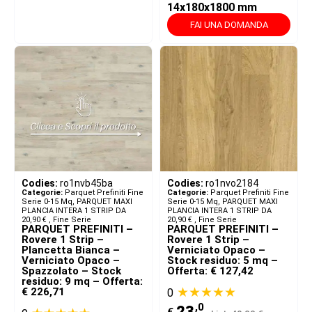
14x180x1800 mm
FAI UNA DOMANDA
Codies:
ro1nvb45ba
Codies:
ro1nvo2184
Categorie:
Parquet Prefiniti Fine
Categorie:
Parquet Prefiniti Fine
Serie 0-15 Mq
,
PARQUET MAXI
Serie 0-15 Mq
,
PARQUET MAXI
PLANCIA INTERA 1 STRIP DA
PLANCIA INTERA 1 STRIP DA
20,90 € ​
,
Fine Serie
20,90 € ​
,
Fine Serie
PARQUET PREFINITI –
PARQUET PREFINITI –
Rovere 1 Strip –
Rovere 1 Strip –
Plancetta Bianca –
Verniciato Opaco –
Verniciato Opaco –
Stock residuo: 5 mq –
Spazzolato – Stock
Offerta: € 127,42
residuo: 9 mq – Offerta:
★★★★★
€ 226,71
0
,0
23