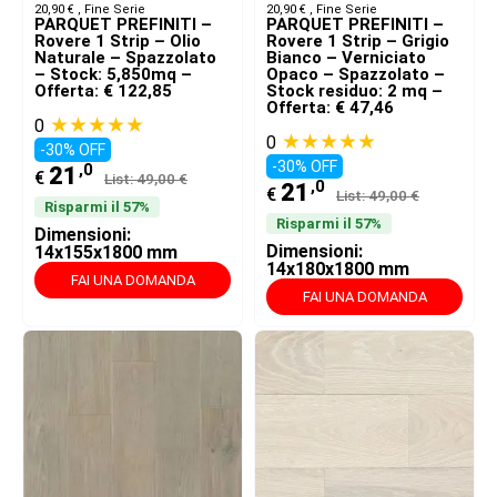
20,90 € ​
,
Fine Serie
20,90 € ​
,
Fine Serie
PARQUET PREFINITI –
PARQUET PREFINITI –
Rovere 1 Strip – Olio
Rovere 1 Strip – Grigio
Naturale – Spazzolato
Bianco – Verniciato
– Stock: 5,850mq –
Opaco – Spazzolato –
Offerta: € 122,85
Stock residuo: 2 mq –
Offerta: € 47,46
★★★★★
0
★★★★★
0
-30% OFF
-30% OFF
,0
21
€
List: 49,00 €
,0
21
€
List: 49,00 €
Risparmi il 57%
Risparmi il 57%
Dimensioni:
Dimensioni:
14x155x1800 mm
14x180x1800 mm
FAI UNA DOMANDA
FAI UNA DOMANDA