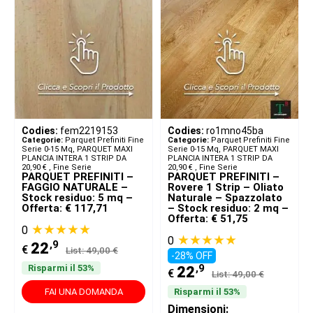
Codies:
fem2219153
Codies:
ro1mno45ba
Categorie:
Parquet Prefiniti Fine
Categorie:
Parquet Prefiniti Fine
Serie 0-15 Mq
,
PARQUET MAXI
Serie 0-15 Mq
,
PARQUET MAXI
PLANCIA INTERA 1 STRIP DA
PLANCIA INTERA 1 STRIP DA
20,90 € ​
,
Fine Serie
20,90 € ​
,
Fine Serie
PARQUET PREFINITI –
PARQUET PREFINITI –
FAGGIO NATURALE –
Rovere 1 Strip – Oliato
Stock residuo: 5 mq –
Naturale – Spazzolato
Offerta: € 117,71
– Stock residuo: 2 mq –
Offerta: € 51,75
★★★★★
0
★★★★★
0
,9
22
€
List: 49,00 €
-28% OFF
,9
Risparmi il 53%
22
€
List: 49,00 €
FAI UNA DOMANDA
Risparmi il 53%
Dimensioni: