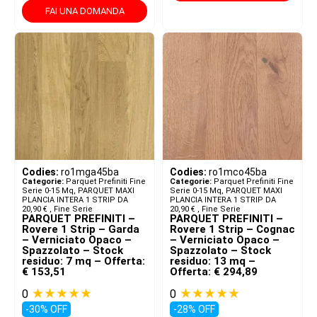
FAI UNA DOMANDA
Codies:
ro1mga45ba
Codies:
ro1mco45ba
Categorie:
Parquet Prefiniti Fine
Categorie:
Parquet Prefiniti Fine
Serie 0-15 Mq
,
PARQUET MAXI
Serie 0-15 Mq
,
PARQUET MAXI
PLANCIA INTERA 1 STRIP DA
PLANCIA INTERA 1 STRIP DA
20,90 € ​
,
Fine Serie
20,90 € ​
,
Fine Serie
PARQUET PREFINITI –
PARQUET PREFINITI –
Rovere 1 Strip – Garda
Rovere 1 Strip – Cognac
– Verniciato Opaco –
– Verniciato Opaco –
Spazzolato – Stock
Spazzolato – Stock
residuo: 7 mq – Offerta:
residuo: 13 mq –
€ 153,51
Offerta: € 294,89
★★★★★
★★★★★
0
0
-30% OFF
-28% OFF