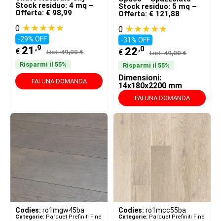
Stock residuo: 4 mq –
Stock residuo: 5 mq –
Offerta: € 98,99
Offerta: € 121,88
★★★★★
★★★★★
0
0
-29% OFF
-31% OFF
,9
,0
21
22
€
List: 49,00 €
€
List: 49,00 €
Risparmi il 55%
Risparmi il 55%
Dimensioni:
FAI UNA DOMANDA
14x180x2200 mm
FAI UNA DOMANDA
Codies:
ro1mgw45ba
Codies:
ro1mcc55ba
Categorie:
Parquet Prefiniti Fine
Categorie:
Parquet Prefiniti Fine