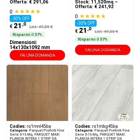
Offerta: € 291,06
Stock: 11,520mq –
Offerta: € 241,92
★★★★★
0
★★★★★
0
-30% OFF
-30% OFF
,0
21
€
List: 49,00 €
,0
21
€
List: 49,00 €
Risparmi il 57%
Risparmi il 57%
Dimensioni:
14x130x1092 mm
FAI UNA DOMANDA
FAI UNA DOMANDA
Codies:
ro1mnl45ba
Codies:
ro1mbg45ba
Categorie:
Parquet Prefiniti Fine
Categorie:
Parquet Prefiniti Fine
Serie 0-15 Mq
,
PARQUET MAXI
Serie 0-15 Mq
,
PARQUET MAXI
PLANCIA INTERA 1 STRIP DA
PLANCIA INTERA 1 STRIP DA