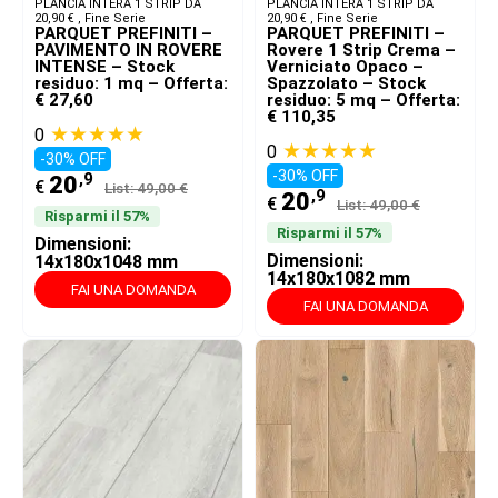
PLANCIA INTERA 1 STRIP DA
PLANCIA INTERA 1 STRIP DA
20,90 € ​
,
Fine Serie
20,90 € ​
,
Fine Serie
PARQUET PREFINITI –
PARQUET PREFINITI –
PAVIMENTO IN ROVERE
Rovere 1 Strip Crema –
INTENSE – Stock
Verniciato Opaco –
residuo: 1 mq – Offerta:
Spazzolato – Stock
€ 27,60
residuo: 5 mq – Offerta:
€ 110,35
★★★★★
0
★★★★★
0
-30% OFF
-30% OFF
,9
20
€
List: 49,00 €
,9
20
€
List: 49,00 €
Risparmi il 57%
Risparmi il 57%
Dimensioni:
Dimensioni:
14x180x1048 mm
14x180x1082 mm
FAI UNA DOMANDA
FAI UNA DOMANDA