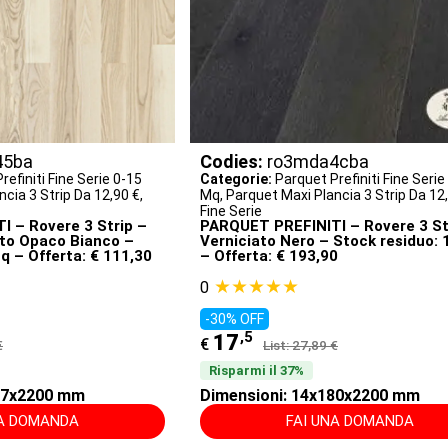
45ba
Codies:
ro3mda4cba
refiniti Fine Serie 0-15
Categorie:
Parquet Prefiniti Fine Serie
cia 3 Strip Da 12,90 €
,
Mq
,
Parquet Maxi Plancia 3 Strip Da 12
Fine Serie
 – Rovere 3 Strip –
PARQUET PREFINITI – Rovere 3 St
ato Opaco Bianco –
Verniciato Nero – Stock residuo:
q – Offerta: € 111,30
– Offerta: € 193,90
★★★★★
0
-30% OFF
,5
17
€
€
List: 27,89 €
Risparmi il 37%
207x2200 mm
Dimensioni: 14x180x2200 mm
NA DOMANDA
FAI UNA DOMANDA