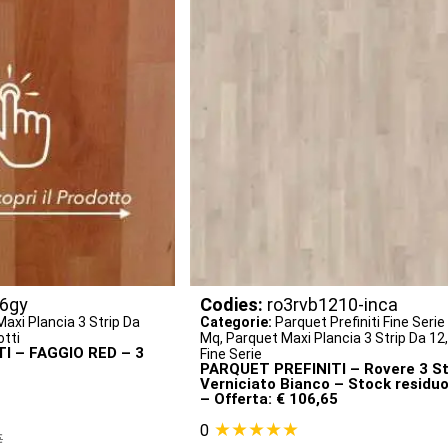
6gy
Codies:
ro3rvb1210-inca
axi Plancia 3 Strip Da
Categorie:
Parquet Prefiniti Fine Serie
otti
Mq
,
Parquet Maxi Plancia 3 Strip Da 12
I – FAGGIO RED – 3
Fine Serie
PARQUET PREFINITI – Rovere 3 St
Verniciato Bianco – Stock residuo
– Offerta: € 106,65
★★★★★
0
€