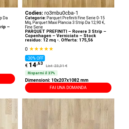
Codies:
ro3mbu0cba-1
ip Da
Categorie:
Parquet Prefiniti Fine Serie 0-15
Mq
,
Parquet Maxi Plancia 3 Strip Da 12,90 €
,
rip –
Fine Serie
PARQUET PREFINITI – Rovere 3 Strip –
Copenhagen – Verniciato – Stock
residuo: 12 mq -. Offerta: 175,56
★★★★★
0
-30% OFF
,63
14
€
List: 23,31 €
Risparmi il 37%
Dimensioni: 10x207x1082 mm
FAI UNA DOMANDA