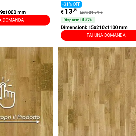
-31% OFF
,5
13
€
189x1000 mm
List: 21,51 €
NA DOMANDA
Risparmi il 37%
Dimensioni: 15x210x1100 mm
FAI UNA DOMANDA