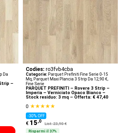
Codies:
ro3fvb4cba
ip Da
Categorie:
Parquet Prefiniti Fine Serie 0-15
Mq
,
Parquet Maxi Plancia 3 Strip Da 12,90 €
,
trip –
Fine Serie
PARQUET PREFINITI – Rovere 3 Strip –
Imperia – Verniciato Opaco Bianco –
Stock residuo: 3 mq – Offerta: € 47,40
★★★★★
0
-30% OFF
,0
15
€
List: 23,90 €
Risparmi il 37%