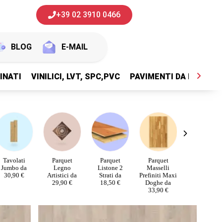
+39 02 3910 0466
BLOG
E-MAIL
INATI
VINILICI, LVT, SPC,PVC
PAVIMENTI DA ESTERNI
Tavolati
Parquet
Parquet
Parquet
Parquet Max
Jumbo da
Legno
Listone 2
Masselli
Plancia 3
30,90 €
Artistici da
Strati da
Prefiniti Maxi
Strip da 12,
29,90 €
18,50 €
Doghe da
€
33,90 €