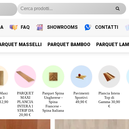
RA
FAQ
SHOWROOMS
CONTATTI
ARQUET MASSELLI
PARQUET BAMBOO
PARQUET LAM
PARQUET PREFINITI
PARQUET PREFINITI
PARQUET PREFINITI
PARQUET PREFINITI
Parquet Legno Prefiniti
Parquet Legno Prefiniti
 Maxi
PARQUET
Parquet Spina
Pavimenti
Plancia Intera
a 3
MAXI
Ungherese -
Sportivi
Top di
 12,90
PLANCIA
Spina
49,90 €
Gamma 30,90
INTERA 1
Francese -
€
STRIP DA
Spina Italiana
20,90 € ​