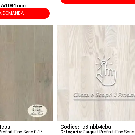
207x1084 mm
NA DOMANDA
4cba
Codies:
ro3mbb4cba
refiniti Fine Serie 0-15
Categorie:
Parquet Prefiniti Fine Serie