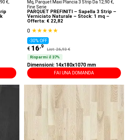
,90 €
,
Mq
,
Parquet Maxi Plancia 3 Strip Da 12,90 €
,
Fine Serie
rip
PARQUET PREFINITI – Sapella 3 Strip –
ck
Verniciato Naturale – Stock: 1 mq –
5
Offerta: € 22,82
★★★★★
0
-30% OFF
,9
16
€
List: 26,93 €
Risparmi il 37%
Dimensioni: 14x180x1070 mm
FAI UNA DOMANDA