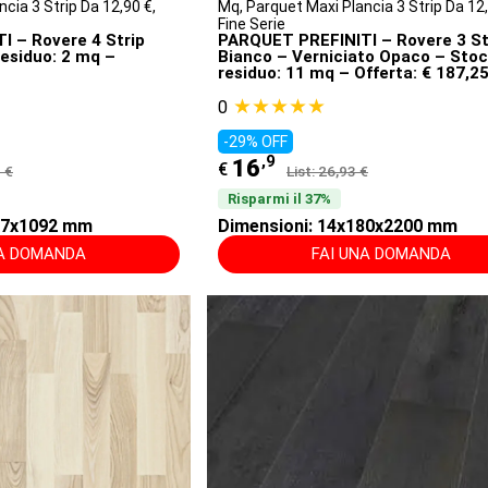
cia 3 Strip Da 12,90 €
,
Mq
,
Parquet Maxi Plancia 3 Strip Da 12
Fine Serie
 – Rovere 4 Strip
PARQUET PREFINITI – Rovere 3 St
residuo: 2 mq –
Bianco – Verniciato Opaco – Sto
residuo: 11 mq – Offerta: € 187,2
★★★★★
0
-29% OFF
,9
16
€
3 €
List: 26,93 €
Risparmi il 37%
207x1092 mm
Dimensioni: 14x180x2200 mm
NA DOMANDA
FAI UNA DOMANDA