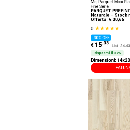
Mq
,
Parquet Maxi Plan
Fine Serie
PARQUET PREFINITI
Naturale – Stock 
Offerta: € 30,66
★★★★★
0
-30% OFF
,33
15
€
List: 24,4
Risparmi il 37%
Dimensioni: 14x
FAI U