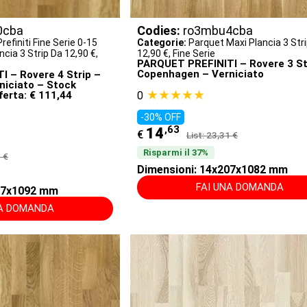
0cba
Codies:
ro3mbu4cba
refiniti Fine Serie 0-15
Categorie:
Parquet Maxi Plancia 3 Str
cia 3 Strip Da 12,90 €
,
12,90 €
,
Fine Serie
PARQUET PREFINITI – Rovere 3 St
Copenhagen – Verniciato
 – Rovere 4 Strip –
iciato – Stock
★★★★★
ferta: € 111,44
0
-30% OFF
,63
14
€
List: 23,31 €
Risparmi il 37%
0 €
Dimensioni: 14x207x1082 mm
FAI UNA DOMANDA
207x1092 mm
NA DOMANDA