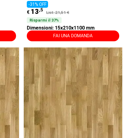
-31% OFF
,5
13
€
List: 21,51 €
Risparmi il 37%
Dimensioni: 15x210x1100 mm
FAI UNA DOMANDA