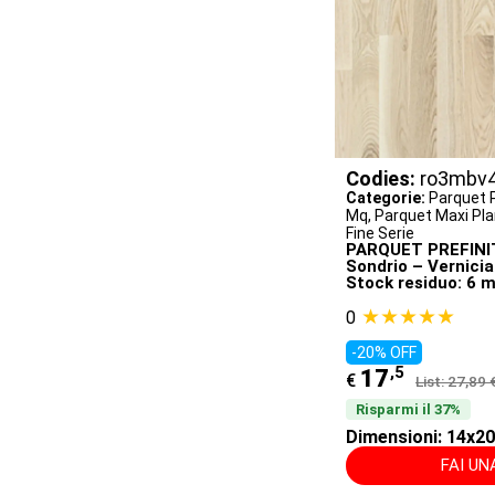
Codies:
ro3mbv
Categorie:
Parquet P
Mq
,
Parquet Maxi Plan
Fine Serie
PARQUET PREFINITI
Sondrio – Vernici
Stock residuo: 6 m
★★★★★
0
-20% OFF
,5
17
€
List: 27,89 
Risparmi il 37%
Dimensioni: 14x
FAI U