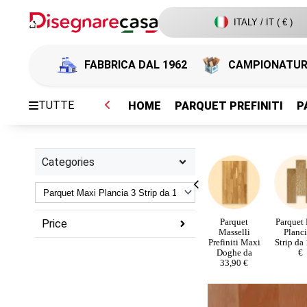
ITALY / IT ( € )
FABBRICA DAL 1962
CAMPIONATU
TUTTE
HOME
PARQUET PREFINITI
P
Categories
Tavolati
Parquet
Parquet
Parquet
Parquet
Price
Jumbo da
Legno
Listone 2
Masselli
Planci
30,90 €
Artistici da
Strati da
Prefiniti Maxi
Strip da
29,90 €
18,50 €
Doghe da
€
33,90 €