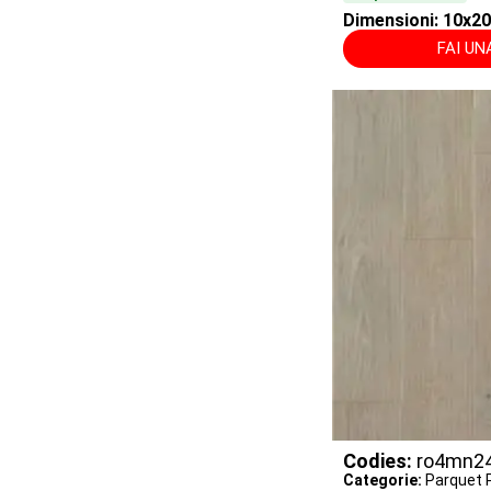
Dimensioni: 10x
FAI U
Codies:
ro4mn2
Categorie:
Parquet P