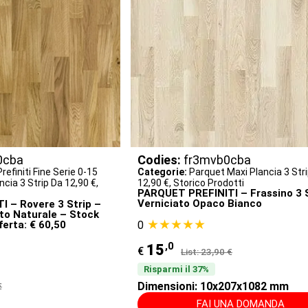
0cba
Codies:
fr3mvb0cba
refiniti Fine Serie 0-15
Categorie:
Parquet Maxi Plancia 3 Str
cia 3 Strip Da 12,90 €
,
12,90 €
,
Storico Prodotti
PARQUET PREFINITI – Frassino 3 S
Verniciato Opaco Bianco
 – Rovere 3 Strip –
ato Naturale – Stock
★★★★★
ferta: € 60,50
0
,0
15
€
List: 23,90 €
Risparmi il 37%
Dimensioni: 10x207x1082 mm
€
FAI UNA DOMANDA