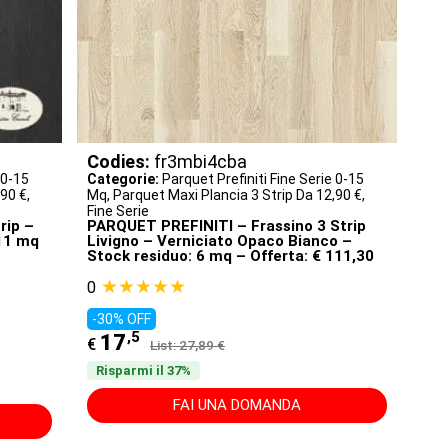
Codies:
fr3mbi4cba
 0-15
Categorie:
Parquet Prefiniti Fine Serie 0-15
,90 €
,
Mq
,
Parquet Maxi Plancia 3 Strip Da 12,90 €
,
Fine Serie
rip –
PARQUET PREFINITI – Frassino 3 Strip
 11 mq
Livigno – Verniciato Opaco Bianco –
Stock residuo: 6 mq – Offerta: € 111,30
★★★★★
0
-30% OFF
,5
17
€
List: 27,89 €
Risparmi il 37%
FAI UNA DOMANDA