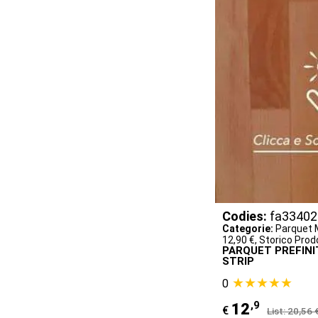
Codies:
fa33402
Categorie:
Parquet M
12,90 €
,
Storico Prod
PARQUET PREFINIT
STRIP
★★★★★
0
,9
12
€
List: 20,56 