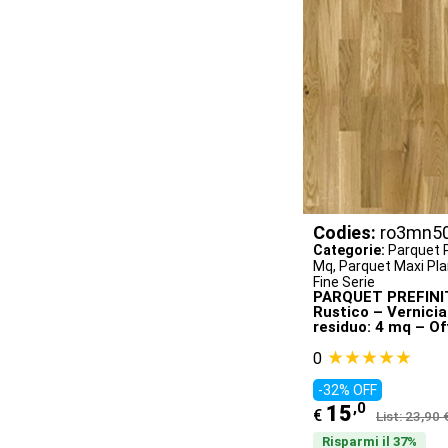
Codies:
ro3mn5
Categorie:
Parquet P
Mq
,
Parquet Maxi Plan
Fine Serie
PARQUET PREFINITI
Rustico – Vernici
residuo: 4 mq – Of
★★★★★
0
-32% OFF
,0
15
€
List: 23,90 
Risparmi il 37%