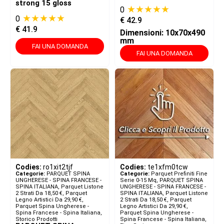
strong 15 gloss
★★★★★
0
★★★★★
0
€
42.9
€
41.9
Dimensioni: 10x70x490
mm
FAI UNA DOMANDA
FAI UNA DOMANDA
Codies:
ro1xit2tjf
Codies:
te1xfm0tcw
Categorie:
PARQUET SPINA
Categorie:
Parquet Prefiniti Fine
UNGHERESE - SPINA FRANCESE -
Serie 0-15 Mq
,
PARQUET SPINA
SPINA ITALIANA​
,
Parquet Listone
UNGHERESE - SPINA FRANCESE -
2 Strati Da 18,50 €
,
Parquet
SPINA ITALIANA​
,
Parquet Listone
Legno Artistici Da 29,90 €
,
2 Strati Da 18,50 €
,
Parquet
Parquet Spina Ungherese -
Legno Artistici Da 29,90 €
,
Spina Francese - Spina Italiana
,
Parquet Spina Ungherese -
Storico Prodotti
Spina Francese - Spina Italiana
,