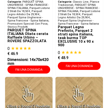
Categorie:
PARQUET SPINA
Categorie:
Classic Line, Plance
UNGHERESE - SPINA FRANCESE -
Tradizionali
,
PARQUET SPINA
SPINA ITALIANA​
,
Parquet Listone
UNGHERESE - SPINA FRANCESE -
2 Strati Da 18,50 €
,
Parquet
SPINA ITALIANA​
,
Parquet Listone
Legno Artistici Da 29,90 €
,
2 Strati Da 18,50 €
,
Parquet
Parquet Spina Ungherese -
Legno Artistici Da 29,90 €
,
Spina Francese - Spina Italiana
,
Parquet Spina Ungherese -
Promozioni Speciali Con Posa
,
Spina Francese - Spina Italiana
Parquet Legno
Storico Prodotti
PARQUET SPINA
Prefinito, Parquet 2
ITALIANA Oliata cerata
strati spina italiana,
Raffaele Urbino –
teak burma TOP
ROVERE SPAZZOLATA
EXCLUSIVE 10 x 90 x
900
★★★★★
0
★★★★★
0
€
46.9
€
48.9
Dimensioni: 14x70x420
mm
FAI UNA DOMANDA
FAI UNA DOMANDA