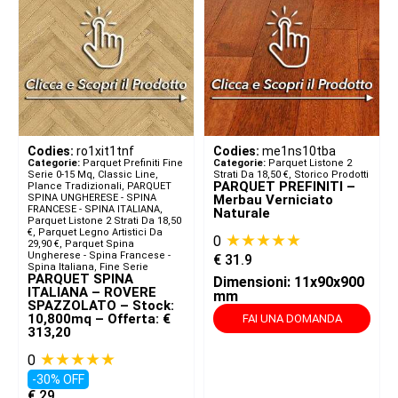
Codies:
ro1xit1tnf
Codies:
me1ns10tba
Categorie:
Parquet Prefiniti Fine
Categorie:
Parquet Listone 2
Serie 0-15 Mq
,
Classic Line,
Strati Da 18,50 €
,
Storico Prodotti
PARQUET PREFINITI –
Plance Tradizionali
,
PARQUET
SPINA UNGHERESE - SPINA
Merbau Verniciato
FRANCESE - SPINA ITALIANA​
,
Naturale
Parquet Listone 2 Strati Da 18,50
€
,
Parquet Legno Artistici Da
★★★★★
0
29,90 €
,
Parquet Spina
Ungherese - Spina Francese -
€
31.9
Spina Italiana
,
Fine Serie
PARQUET SPINA
Dimensioni: 11x90x900
ITALIANA – ROVERE
mm
SPAZZOLATO – Stock:
10,800mq – Offerta: €
FAI UNA DOMANDA
313,20
★★★★★
0
-30% OFF
€
29