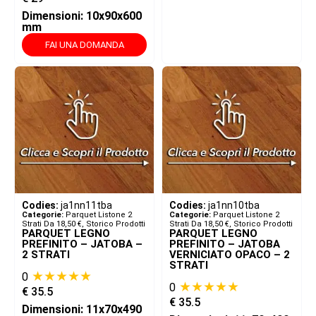
Dimensioni: 10x90x600
mm
FAI UNA DOMANDA
Codies:
ja1nn11tba
Codies:
ja1nn10tba
Categorie:
Parquet Listone 2
Categorie:
Parquet Listone 2
Strati Da 18,50 €
,
Storico Prodotti
Strati Da 18,50 €
,
Storico Prodotti
PARQUET LEGNO
PARQUET LEGNO
PREFINITO – JATOBA –
PREFINITO – JATOBA
2 STRATI
VERNICIATO OPACO – 2
STRATI
★★★★★
0
★★★★★
0
€
35.5
€
35.5
Dimensioni: 11x70x490