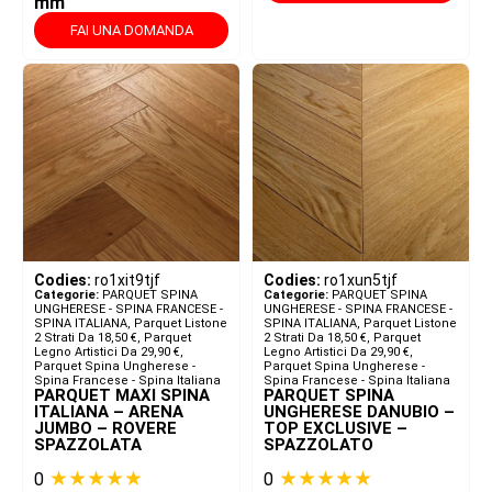
mm
FAI UNA DOMANDA
Codies:
ro1xit9tjf
Codies:
ro1xun5tjf
Categorie:
PARQUET SPINA
Categorie:
PARQUET SPINA
UNGHERESE - SPINA FRANCESE -
UNGHERESE - SPINA FRANCESE -
SPINA ITALIANA​
,
Parquet Listone
SPINA ITALIANA​
,
Parquet Listone
2 Strati Da 18,50 €
,
Parquet
2 Strati Da 18,50 €
,
Parquet
Legno Artistici Da 29,90 €
,
Legno Artistici Da 29,90 €
,
Parquet Spina Ungherese -
Parquet Spina Ungherese -
Spina Francese - Spina Italiana
Spina Francese - Spina Italiana
PARQUET MAXI SPINA
PARQUET SPINA
ITALIANA – ARENA
UNGHERESE DANUBIO –
JUMBO – ROVERE
TOP EXCLUSIVE –
SPAZZOLATA
SPAZZOLATO
★★★★★
★★★★★
0
0