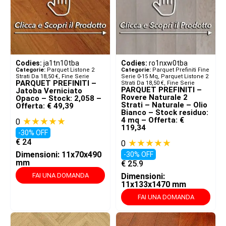
Codies:
ja1tn10tba
Codies:
ro1nxw0tba
Categorie:
Parquet Listone 2
Categorie:
Parquet Prefiniti Fine
Strati Da 18,50 €
,
Fine Serie
Serie 0-15 Mq
,
Parquet Listone 2
PARQUET PREFINITI –
Strati Da 18,50 €
,
Fine Serie
PARQUET PREFINITI –
Jatoba Verniciato
Rovere Naturale 2
Opaco – Stock: 2,058 –
Strati – Naturale – Olio
Offerta: € 49,39
Bianco – Stock residuo:
★★★★★
4 mq – Offerta: €
0
119,34
-30% OFF
€
24
★★★★★
0
Dimensioni: 11x70x490
-30% OFF
mm
€
25.9
FAI UNA DOMANDA
Dimensioni:
11x133x1470 mm
FAI UNA DOMANDA