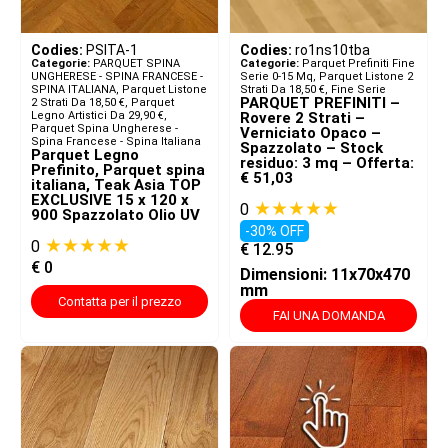
Codies:
PSITA-1
Codies:
ro1ns10tba
Categorie:
PARQUET SPINA
Categorie:
Parquet Prefiniti Fine
UNGHERESE - SPINA FRANCESE -
Serie 0-15 Mq
,
Parquet Listone 2
SPINA ITALIANA​
,
Parquet Listone
Strati Da 18,50 €
,
Fine Serie
PARQUET PREFINITI –
2 Strati Da 18,50 €
,
Parquet
Legno Artistici Da 29,90 €
,
Rovere 2 Strati –
Parquet Spina Ungherese -
Verniciato Opaco –
Spina Francese - Spina Italiana
Spazzolato – Stock
Parquet Legno
residuo: 3 mq – Offerta:
Prefinito, Parquet spina
€ 51,03
italiana, Teak Asia TOP
EXCLUSIVE 15 x 120 x
★★★★★
0
900 Spazzolato Olio UV
-30% OFF
★★★★★
0
€
12.95
€
0
Dimensioni: 11x70x470
mm
Contatta per il prezzo
FAI UNA DOMANDA