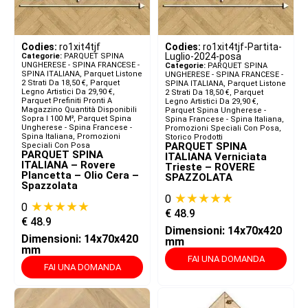
Codies:
ro1xit4tjf
Codies:
ro1xit4tjf-Partita-
Luglio-2024-posa
Categorie:
PARQUET SPINA
UNGHERESE - SPINA FRANCESE -
Categorie:
PARQUET SPINA
SPINA ITALIANA​
,
Parquet Listone
UNGHERESE - SPINA FRANCESE -
2 Strati Da 18,50 €
,
Parquet
SPINA ITALIANA​
,
Parquet Listone
Legno Artistici Da 29,90 €
,
2 Strati Da 18,50 €
,
Parquet
Parquet Prefiniti Pronti A
Legno Artistici Da 29,90 €
,
Magazzino Quantità Disponibili
Parquet Spina Ungherese -
Sopra I 100 M²
,
Parquet Spina
Spina Francese - Spina Italiana
,
Ungherese - Spina Francese -
Promozioni Speciali Con Posa
,
Spina Italiana
,
Promozioni
Storico Prodotti
PARQUET SPINA
Speciali Con Posa
PARQUET SPINA
ITALIANA Verniciata
ITALIANA – Rovere
Trieste – ROVERE
Plancetta – Olio Cera –
SPAZZOLATA
Spazzolata
★★★★★
0
★★★★★
0
€
48.9
€
48.9
Dimensioni: 14x70x420
Dimensioni: 14x70x420
mm
mm
FAI UNA DOMANDA
FAI UNA DOMANDA