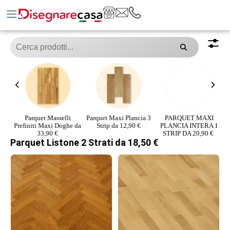
ati
Parquet Masselli
Parquet Maxi Plancia 3
PARQUET MAXI
Prefiniti Maxi Doghe da
Strip da 12,90 €
PLANCIA INTERA 1
33,90 €
STRIP DA 20,90 € ​
Fr
Parquet Listone 2 Strati da 18,50 €