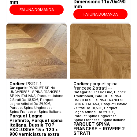
Dimensioni: 11x70x490
mm
mm
FAI UNA DOMANDA
FAI UNA DOMANDA
Codies:
PSIDT-1
Codies:
parquet spina
francese 2 strati ---
Categorie:
PARQUET SPINA
UNGHERESE - SPINA FRANCESE -
Categorie:
Classic Line, Plance
SPINA ITALIANA​
,
Parquet Listone
Tradizionali
,
PARQUET SPINA
2 Strati Da 18,50 €
,
Parquet
UNGHERESE - SPINA FRANCESE -
Legno Artistici Da 29,90 €
,
SPINA ITALIANA​
,
Parquet Listone
Parquet Spina Ungherese -
2 Strati Da 18,50 €
,
Parquet
Spina Francese - Spina Italiana
Legno Artistici Da 29,90 €
,
Parquet Legno
Parquet Spina Ungherese -
Prefinito, Parquet spina
Spina Francese - Spina Italiana
PARQUET SPINA
italiana, Dussiè TOP
FRANCESE – ROVERE 2
EXCLUSIVE 15 x 120 x
STRATI
900 verniciatura extra