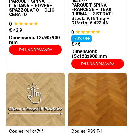
PARQUET SPINA
Fine Serie
PARQUET SPINA
ITALIANA – ROVERE
FRANCESE – TEAK
SPAZZOLATO – OLIO
BURMA – 2 STRATI –
CERATO
Stock: 9,184mq –
★★★★★
Offerta: € 422,46
0
€
42.9
★★★★★
0
Dimensioni: 12x90x900
-30% OFF
mm
€
46
FAI UNA DOMANDA
Dimensioni:
15x120x900 mm
FAI UNA DOMANDA
Codies:
ro1xit7tjf
Codies:
PSSIT-1