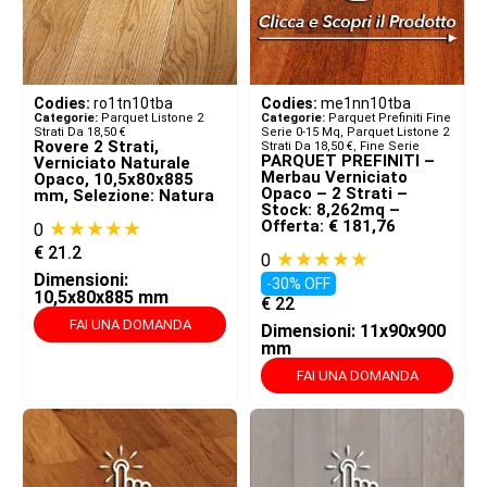
Codies:
ro1tn10tba
Codies:
me1nn10tba
Categorie:
Parquet Listone 2
Categorie:
Parquet Prefiniti Fine
Strati Da 18,50 €
Serie 0-15 Mq
,
Parquet Listone 2
Rovere 2 Strati,
Strati Da 18,50 €
,
Fine Serie
PARQUET PREFINITI –
Verniciato Naturale
Merbau Verniciato
Opaco, 10,5x80x885
Opaco – 2 Strati –
mm, Selezione: Natura
Stock: 8,262mq –
★★★★★
Offerta: € 181,76
0
€
21.2
★★★★★
0
Dimensioni:
-30% OFF
10,5x80x885 mm
€
22
FAI UNA DOMANDA
Dimensioni: 11x90x900
mm
FAI UNA DOMANDA