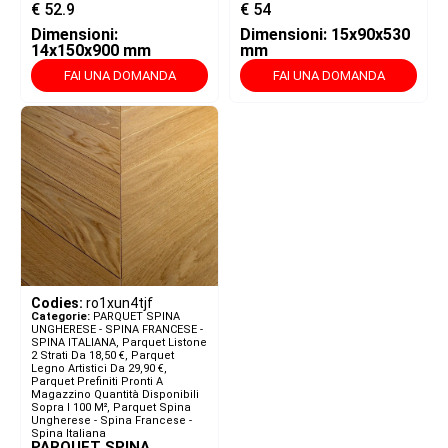
€
52.9
€
54
Dimensioni:
Dimensioni: 15x90x530
14x150x900 mm
mm
FAI UNA DOMANDA
FAI UNA DOMANDA
Codies:
ro1xun4tjf
Categorie:
PARQUET SPINA
UNGHERESE - SPINA FRANCESE -
SPINA ITALIANA​
,
Parquet Listone
2 Strati Da 18,50 €
,
Parquet
Legno Artistici Da 29,90 €
,
Parquet Prefiniti Pronti A
Magazzino Quantità Disponibili
Sopra I 100 M²
,
Parquet Spina
Ungherese - Spina Francese -
Spina Italiana
PARQUET SPINA