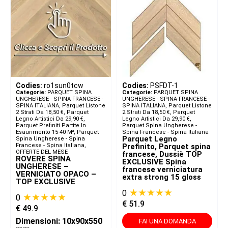
Codies:
ro1sun0tcw
Codies:
PSFDT-1
Categorie:
PARQUET SPINA
Categorie:
PARQUET SPINA
UNGHERESE - SPINA FRANCESE -
UNGHERESE - SPINA FRANCESE -
SPINA ITALIANA​
,
Parquet Listone
SPINA ITALIANA​
,
Parquet Listone
2 Strati Da 18,50 €
,
Parquet
2 Strati Da 18,50 €
,
Parquet
Legno Artistici Da 29,90 €
,
Legno Artistici Da 29,90 €
,
Parquet Prefiniti Partite In
Parquet Spina Ungherese -
Esaurimento 15-40 M²
,
Parquet
Spina Francese - Spina Italiana
Parquet Legno
Spina Ungherese - Spina
Francese - Spina Italiana
,
Prefinito, Parquet spina
OFFERTE DEL MESE
francese, Dussiè TOP
ROVERE SPINA
EXCLUSIVE Spina
UNGHERESE –
francese verniciatura
VERNICIATO OPACO –
extra strong 15 gloss
TOP EXCLUSIVE
★★★★★
0
★★★★★
0
€
51.9
€
49.9
Dimensioni: 10x90x550
FAI UNA DOMANDA