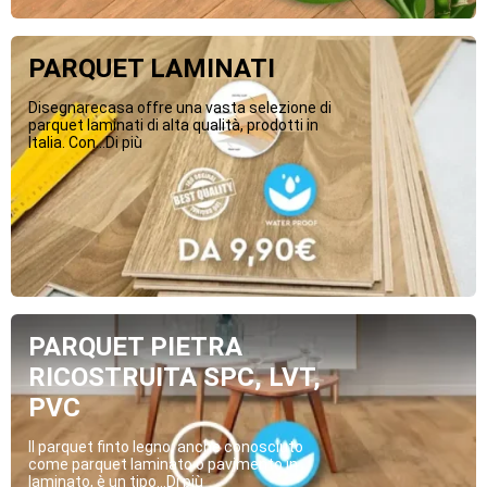
PARQUET LAMINATI
Disegnarecasa offre una vasta selezione di
parquet laminati di alta qualità, prodotti in
Italia. Con...Di più
PARQUET PIETRA
RICOSTRUITA SPC, LVT,
PVC
Il parquet finto legno, anche conosciuto
come parquet laminato o pavimento in
laminato, è un tipo...Di più