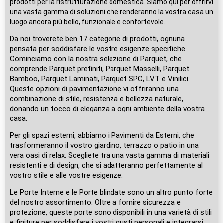
prodotti per la ristrutturazione domestica. Siamo qui per offrirvi
una vasta gamma di soluzioni che renderanno la vostra casa un
luogo ancora più bello, funzionale e confortevole.
Da noi troverete ben 17 categorie di prodotti, ognuna
pensata per soddisfare le vostre esigenze specifiche.
Cominciamo con la nostra selezione di Parquet, che
comprende Parquet prefiniti, Parquet Masselli, Parquet
Bamboo, Parquet Laminati, Parquet SPC, LVT e Vinilici.
Queste opzioni di pavimentazione vi offriranno una
combinazione di stile, resistenza e bellezza naturale,
donando un tocco di eleganza a ogni ambiente della vostra
casa.
Per gli spazi esterni, abbiamo i Pavimenti da Esterni, che
trasformeranno il vostro giardino, terrazzo o patio in una
vera oasi di relax. Scegliete tra una vasta gamma di materiali
resistenti e di design, che si adatteranno perfettamente al
vostro stile e alle vostre esigenze.
Le Porte Interne e le Porte blindate sono un altro punto forte
del nostro assortimento. Oltre a fornire sicurezza e
protezione, queste porte sono disponibili in una varietà di stili
e finiture per soddisfare i vostri gusti personali e integrarsi