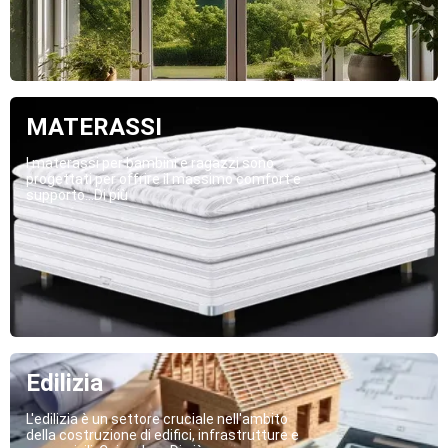
MATERASSI
I materassi per bambini e ragazzi sono
progettati per offrire il massimo comfort e
supporto...Di più
Edilizia
L'edilizia è un settore cruciale nell'ambito
della costruzione di edifici, infrastrutture e