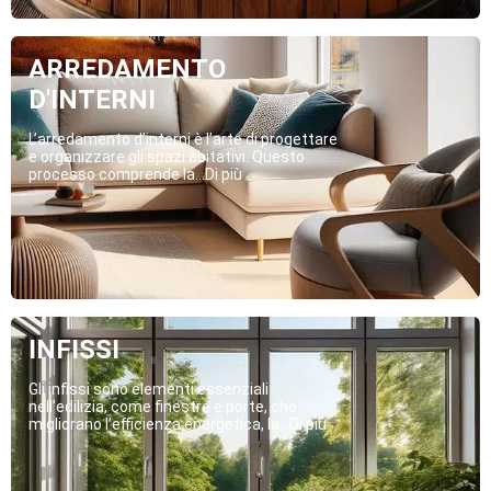
ARREDAMENTO
D'INTERNI
L’arredamento d’interni è l’arte di progettare
e organizzare gli spazi abitativi. Questo
processo comprende la...Di più
INFISSI
Gli infissi sono elementi essenziali
nell’edilizia, come finestre e porte, che
migliorano l’efficienza energetica, la...Di più