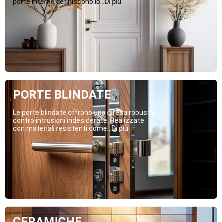
porte interne definiscono lo...Di più
PORTE BLINDATE
Le porte blindate offrono una difesa robusta
contro intrusioni indesiderate. Realizzate
con materiali resistenti come...Di più
CERAMICHE