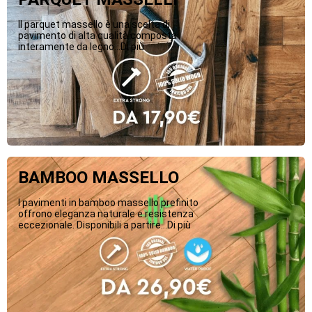
Il parquet massello è una scelta di
pavimento di alta qualità composta
interamente da legno...Di più
BAMBOO MASSELLO
I pavimenti in bamboo massello prefinito
offrono eleganza naturale e resistenza
eccezionale. Disponibili a partire...Di più