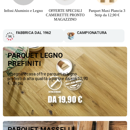
Infissi Aluminio e Legno
OFFERTE SPECIALI
Parquet Maxi Plancia 3
CAMERETTE PRONTO
Strip da 12,90 €
MAGAZZINO
FABBRICA DAL 1962
CAMPIONATURA
PARQUET LEGNO
PREFINITI
Disegnarecasa offre parquet in legno
prefiniti di alta qualità a partire da soli 12,90
€....Di più
PARQUET MASSELLI