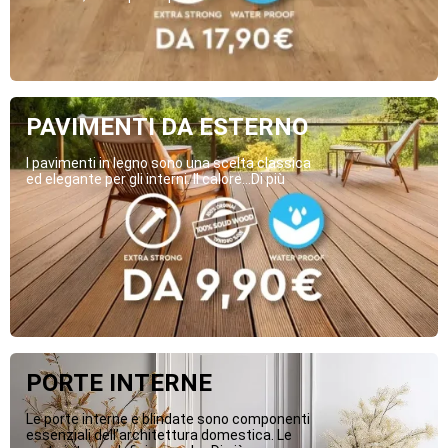
PAVIMENTI DA ESTERNO
I pavimenti in legno sono una scelta classica
ed elegante per gli interni. Il calore...Di più
PORTE INTERNE
Le porte interne e blindate sono componenti
essenziali dell’architettura domestica. Le