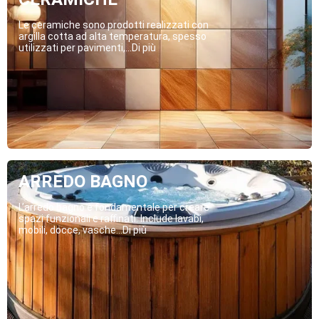
Le ceramiche sono prodotti realizzati con
argilla cotta ad alta temperatura, spesso
utilizzati per pavimenti,...Di più
ARREDO BAGNO
L’arredo bagno è fondamentale per creare
spazi funzionali e raffinati. Include lavabi,
mobili, docce, vasche...Di più