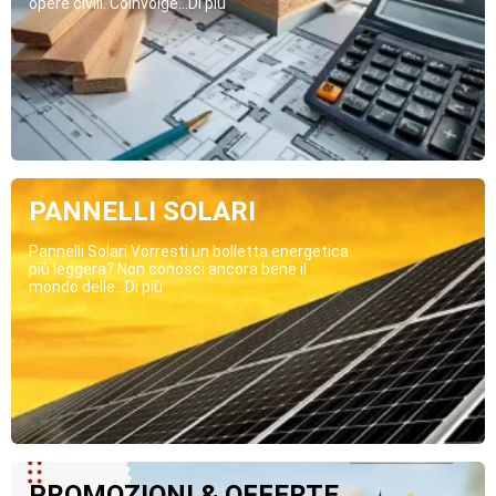
opere civili. Coinvolge...Di più
PANNELLI SOLARI
Pannelli Solari Vorresti un bolletta energetica
più leggera? Non conosci ancora bene il
mondo delle...Di più
PROMOZIONI & OFFERTE