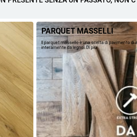
 UN PRESENTE SENZA UN PASSATO, NON 
PARQUET MASSELLI
Il parquet massello è una scelta di pavimento di
interamente da legno...Di più