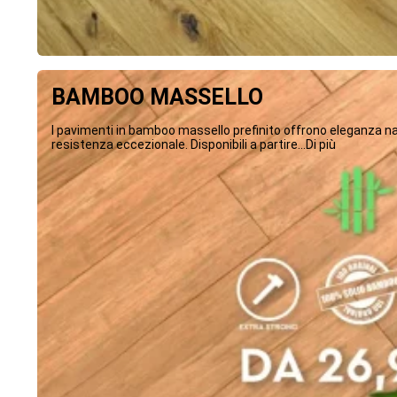
BAMBOO MASSELLO
I pavimenti in bamboo massello prefinito offrono eleganza na
resistenza eccezionale. Disponibili a partire...Di più