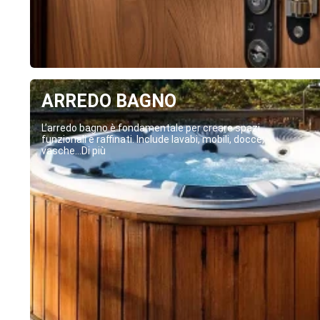
ARREDO BAGNO
L’arredo bagno è fondamentale per creare spazi
funzionali e raffinati. Include lavabi, mobili, docce,
vasche...Di più