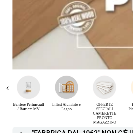
rali
Infissi Aluminio e
OFFERTE
Parquet Maxi
PA
V
Legno
SPECIALI
Plancia 3 Strip da
RI
CAMERETTE
12,90 €
PRONTO
MAGAZZINO