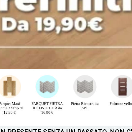
RQUET PIETRA
Pietra Ricostruita
Poltrone velluto
PORTE INTE
COSTRUITA da
SPC
16,90 €