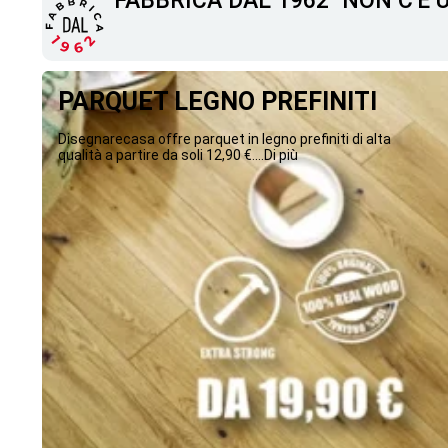
"FABBRICA DAL 1962" NON C'È
PARQUET LEGNO PREFINITI
Disegnarecasa offre parquet in legno prefiniti di alta
qualità a partire da soli 12,90 €....Di più