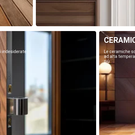
CERAMI
i indesiderate.
Le ceramiche son
ad alta temperat
più