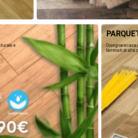
PARQUET
turale e
Disegnarecasa o
laminati di alta q