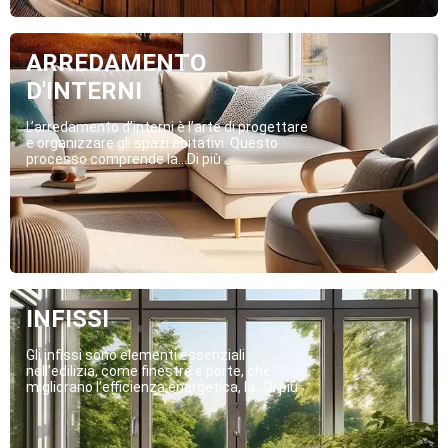
ARREDAMENTO
D'INTERNI
L’arredamento d’interni è l’arte di progettare
e organizzare gli spazi abitativi. Questo
processo comprende la...Di più
INFISSI
Gli infissi sono elementi essenziali
nell’edilizia, come finestre e porte, che
migliorano l’efficienza energetica, la...Di più