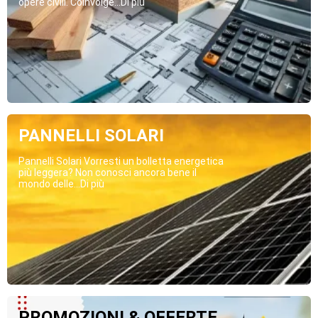
opere civili. Coinvolge...Di più
PANNELLI SOLARI
Pannelli Solari Vorresti un bolletta energetica
più leggera? Non conosci ancora bene il
mondo delle...Di più
PROMOZIONI & OFFERTE