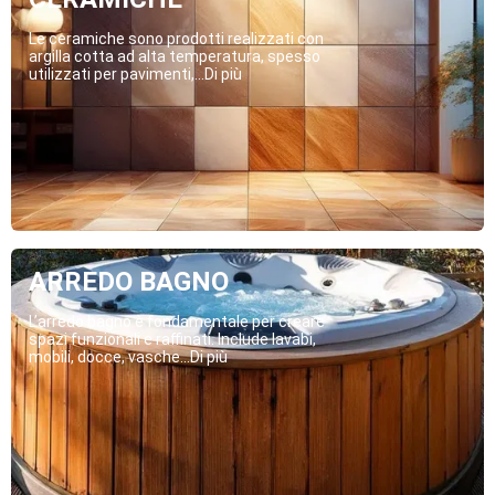
Le ceramiche sono prodotti realizzati con
argilla cotta ad alta temperatura, spesso
utilizzati per pavimenti,...Di più
ARREDO BAGNO
L’arredo bagno è fondamentale per creare
spazi funzionali e raffinati. Include lavabi,
mobili, docce, vasche...Di più