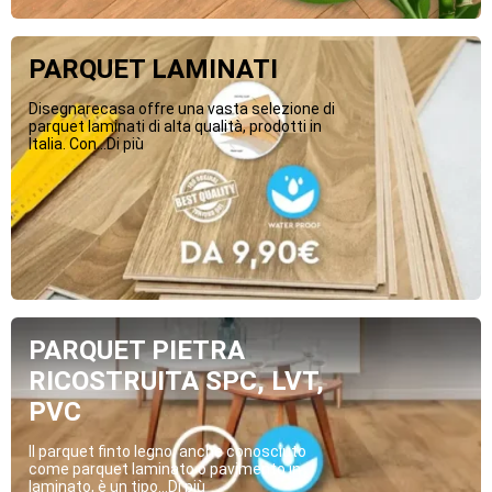
PARQUET LAMINATI
Disegnarecasa offre una vasta selezione di
parquet laminati di alta qualità, prodotti in
Italia. Con...Di più
PARQUET PIETRA
RICOSTRUITA SPC, LVT,
PVC
Il parquet finto legno, anche conosciuto
come parquet laminato o pavimento in
laminato, è un tipo...Di più