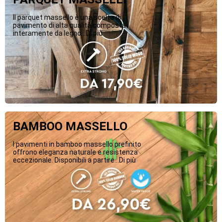
Il parquet massello è una scelta di
pavimento di alta qualità composta
interamente da legno...Di più
BAMBOO MASSELLO
I pavimenti in bamboo massello prefinito
offrono eleganza naturale e resistenza
eccezionale. Disponibili a partire...Di più