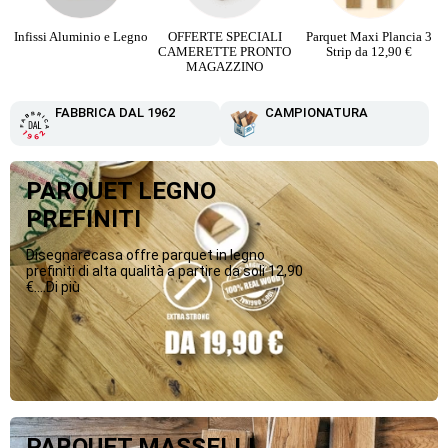
Infissi Aluminio e Legno
OFFERTE SPECIALI
Parquet Maxi Plancia 3
CAMERETTE PRONTO
Strip da 12,90 €
MAGAZZINO
FABBRICA DAL 1962
CAMPIONATURA
PARQUET LEGNO
PREFINITI
Disegnarecasa offre parquet in legno
prefiniti di alta qualità a partire da soli 12,90
€....Di più
PARQUET MASSELLI