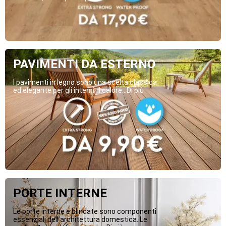
PAVIMENTI DA ESTERNO
I pavimenti in legno sono una scelta classica
ed elegante per gli interni. Il calore...Di più
PORTE INTERNE
Le porte interne e blindate sono componenti
essenziali dell’architettura domestica. Le