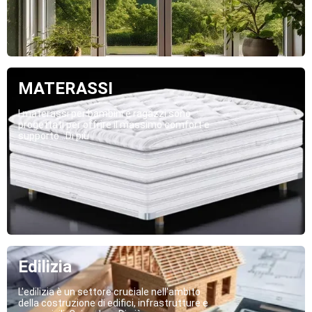
MATERASSI
I materassi per bambini e ragazzi sono
progettati per offrire il massimo comfort e
supporto...Di più
Edilizia
L'edilizia è un settore cruciale nell'ambito
della costruzione di edifici, infrastrutture e