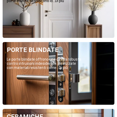
porte interne definiscono lo...Di più
PORTE BLINDATE
Le porte blindate offrono una difesa robusta
contro intrusioni indesiderate. Realizzate
con materiali resistenti come...Di più
CERAMICHE