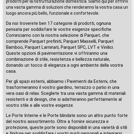
prodotti per la ristrutturazione domestica. Siamo qui per offrirvi
una vasta gamma di soluzioni che renderanno la vostra casa un
luogo ancora più bello, funzionale e confortevole.
Da noi troverete ben 17 categorie di prodotti, ognuna
pensata per soddisfare le vostre esigenze specifiche.
Cominciamo con la nostra selezione di Parquet, che
comprende Parquet prefiniti, Parquet Masselli, Parquet
Bamboo, Parquet Laminati, Parquet SPC, LVT e Vinilici.
Queste opzioni di pavimentazione vi offriranno una
combinazione di stile, resistenza e bellezza naturale,
donando un tocco di eleganza a ogni ambiente della vostra
casa.
Per gli spazi esterni, abbiamo i Pavimenti da Esterni, che
trasformeranno il vostro giardino, terrazzo o patio in una
vera oasi di relax. Scegliete tra una vasta gamma di materiali
resistenti e di design, che si adatteranno perfettamente al
vostro stile e alle vostre esigenze.
Le Porte Interne e le Porte blindate sono un altro punto forte
del nostro assortimento. Oltre a fornire sicurezza e
protezione, queste porte sono disponibili in una varietà di stili
e finiture per soddisfare i vostri gusti personali e integrarsi