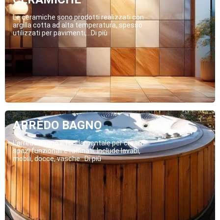
Le ceramiche sono prodotti realizzati con
argilla cotta ad alta temperatura, spesso
utilizzati per pavimenti,...Di più
ARREDO BAGNO
L’arredo bagno è fondamentale per creare
spazi funzionali e raffinati. Include lavabi,
mobili, docce, vasche...Di più