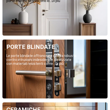
porte interne definiscono lo...Di più
PORTE BLINDATE
Le porte blindate offrono una difesa robusta
contro intrusioni indesiderate. Realizzate
con materiali resistenti come...Di più
CERAMICHE