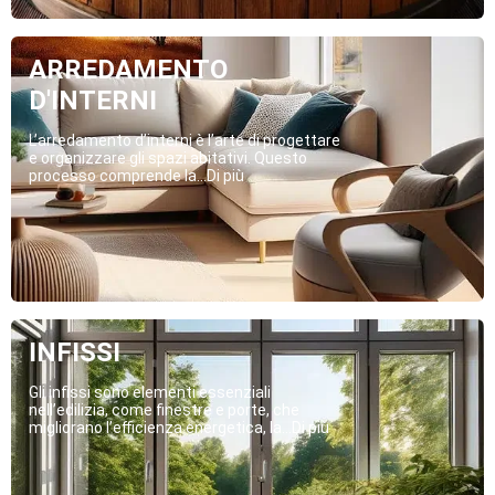
ARREDAMENTO
D'INTERNI
L’arredamento d’interni è l’arte di progettare
e organizzare gli spazi abitativi. Questo
processo comprende la...Di più
INFISSI
Gli infissi sono elementi essenziali
nell’edilizia, come finestre e porte, che
migliorano l’efficienza energetica, la...Di più