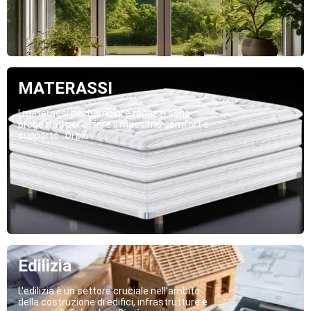
MATERASSI
I materassi per bambini e ragazzi sono
progettati per offrire il massimo comfort e
supporto...Di più
Edilizia
L'edilizia è un settore cruciale nell'ambito
della costruzione di edifici, infrastrutture e