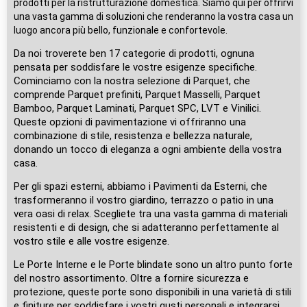
prodotti per la ristrutturazione domestica. Siamo qui per offrirvi
una vasta gamma di soluzioni che renderanno la vostra casa un
luogo ancora più bello, funzionale e confortevole.
Da noi troverete ben 17 categorie di prodotti, ognuna
pensata per soddisfare le vostre esigenze specifiche.
Cominciamo con la nostra selezione di Parquet, che
comprende Parquet prefiniti, Parquet Masselli, Parquet
Bamboo, Parquet Laminati, Parquet SPC, LVT e Vinilici.
Queste opzioni di pavimentazione vi offriranno una
combinazione di stile, resistenza e bellezza naturale,
donando un tocco di eleganza a ogni ambiente della vostra
casa.
Per gli spazi esterni, abbiamo i Pavimenti da Esterni, che
trasformeranno il vostro giardino, terrazzo o patio in una
vera oasi di relax. Scegliete tra una vasta gamma di materiali
resistenti e di design, che si adatteranno perfettamente al
vostro stile e alle vostre esigenze.
Le Porte Interne e le Porte blindate sono un altro punto forte
del nostro assortimento. Oltre a fornire sicurezza e
protezione, queste porte sono disponibili in una varietà di stili
e finiture per soddisfare i vostri gusti personali e integrarsi