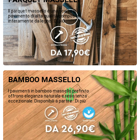
Il parquet massello è una scelta di
pavimento di alta qualità composta
interamente da legno...Di più
BAMBOO MASSELLO
I pavimenti in bamboo massello prefinito
offrono eleganza naturale e resistenza
eccezionale. Disponibili a partire...Di più