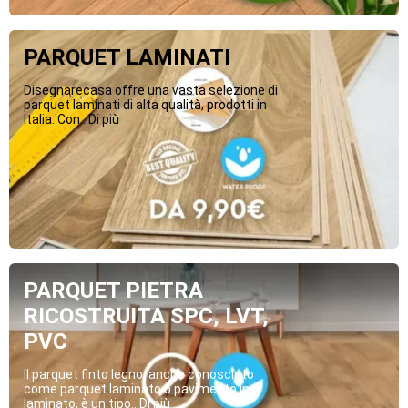
PARQUET LAMINATI
Disegnarecasa offre una vasta selezione di
parquet laminati di alta qualità, prodotti in
Italia. Con...Di più
PARQUET PIETRA
RICOSTRUITA SPC, LVT,
PVC
Il parquet finto legno, anche conosciuto
come parquet laminato o pavimento in
laminato, è un tipo...Di più