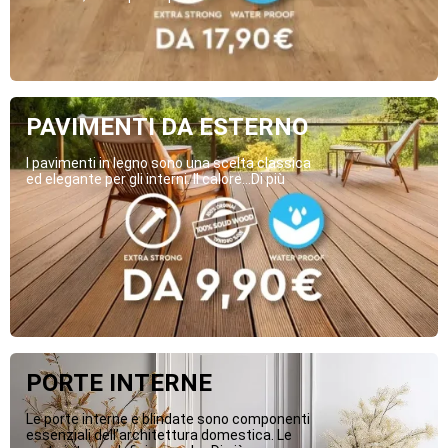
PAVIMENTI DA ESTERNO
I pavimenti in legno sono una scelta classica
ed elegante per gli interni. Il calore...Di più
PORTE INTERNE
Le porte interne e blindate sono componenti
essenziali dell’architettura domestica. Le