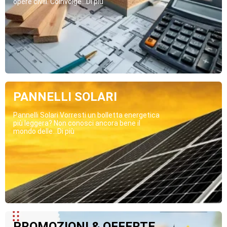
opere civili. Coinvolge...Di più
PANNELLI SOLARI
Pannelli Solari Vorresti un bolletta energetica
più leggera? Non conosci ancora bene il
mondo delle...Di più
PROMOZIONI & OFFERTE