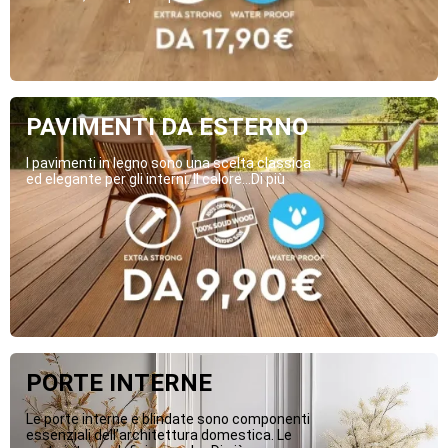
PAVIMENTI DA ESTERNO
I pavimenti in legno sono una scelta classica
ed elegante per gli interni. Il calore...Di più
PORTE INTERNE
Le porte interne e blindate sono componenti
essenziali dell’architettura domestica. Le