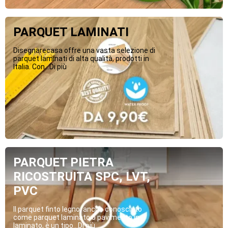
PARQUET LAMINATI
Disegnarecasa offre una vasta selezione di
parquet laminati di alta qualità, prodotti in
Italia. Con...Di più
PARQUET PIETRA
RICOSTRUITA SPC, LVT,
PVC
Il parquet finto legno, anche conosciuto
come parquet laminato o pavimento in
laminato, è un tipo...Di più