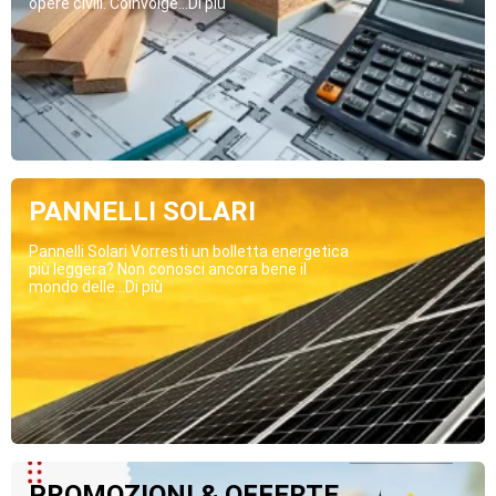
opere civili. Coinvolge...Di più
PANNELLI SOLARI
Pannelli Solari Vorresti un bolletta energetica
più leggera? Non conosci ancora bene il
mondo delle...Di più
PROMOZIONI & OFFERTE