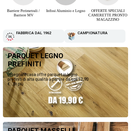
Infissi Aluminio e Legno
OFFERTE SPECIALI
Parquet Maxi Plancia 3
CAMERETTE PRONTO
Strip da 12,90 €
MAGAZZINO
FABBRICA DAL 1962
CAMPIONATURA
PARQUET LEGNO
PREFINITI
Disegnarecasa offre parquet in legno
prefiniti di alta qualità a partire da soli 12,90
€....Di più
PARQUET MASSELLI