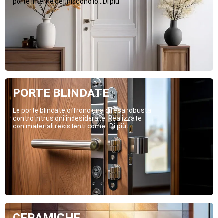
porte interne definiscono lo...Di più
PORTE BLINDATE
Le porte blindate offrono una difesa robusta
contro intrusioni indesiderate. Realizzate
con materiali resistenti come...Di più
CERAMICHE