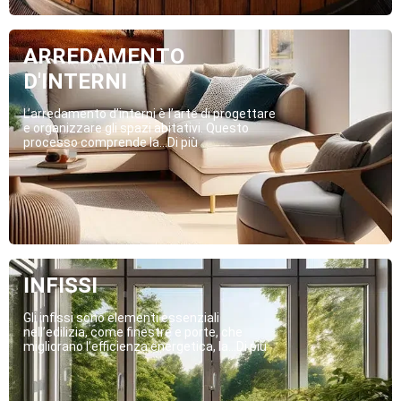
ARREDAMENTO
D'INTERNI
L’arredamento d’interni è l’arte di progettare
e organizzare gli spazi abitativi. Questo
processo comprende la...Di più
INFISSI
Gli infissi sono elementi essenziali
nell’edilizia, come finestre e porte, che
migliorano l’efficienza energetica, la...Di più