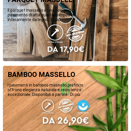
Il parquet massello è una scelta di
pavimento di alta qualità composta
interamente da legno...Di più
BAMBOO MASSELLO
I pavimenti in bamboo massello prefinito
offrono eleganza naturale e resistenza
eccezionale. Disponibili a partire...Di più