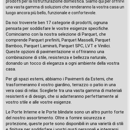
prodotti per la ristrutturazione domestica. Siamo qui per offrirvi
una vasta gamma di soluzioni che renderanno la vostra casa un
luogo ancora più bello, funzionale e confortevole.
Da noi troverete ben 17 categorie di prodotti, ognuna
pensata per soddisfare le vostre esigenze specifiche.
Cominciamo con la nostra selezione di Parquet, che
comprende Parquet prefiniti, Parquet Masselli, Parquet
Bamboo, Parquet Laminati, Parquet SPC, LVT e Vinilici.
Queste opzioni di pavimentazione vi offriranno una
combinazione di stile, resistenza e bellezza naturale,
donando un tocco di eleganza a ogni ambiente della vostra
casa.
Per gli spazi esterni, abbiamo i Pavimenti da Esterni, che
trasformeranno il vostro giardino, terrazzo o patio in una
vera oasi di relax. Scegliete tra una vasta gamma di materiali
resistenti e di design, che si adatteranno perfettamente al
vostro stile e alle vostre esigenze.
Le Porte Interne e le Porte blindate sono un altro punto forte
del nostro assortimento. Oltre a fornire sicurezza e
protezione, queste porte sono disponibili in una varietà di stili
e finiture per soddisfare i vostri gusti personali e integrarsi