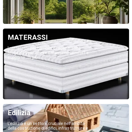
MATERASSI
I materassi per bambini e ragazzi sono
progettati per offrire il massimo comfort e
supporto...Di più
Edilizia
L'edilizia è un settore cruciale nell'ambito
della costruzione di edifici, infrastrutture e