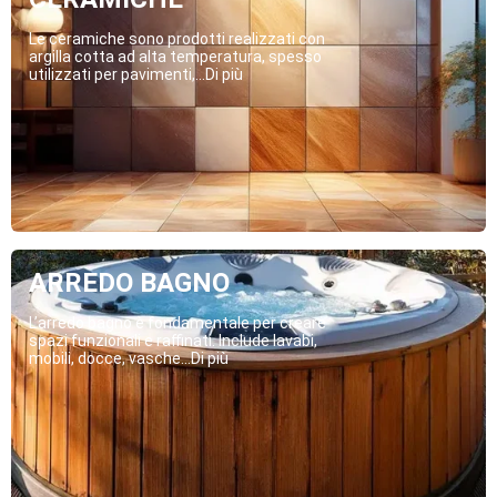
Le ceramiche sono prodotti realizzati con
argilla cotta ad alta temperatura, spesso
utilizzati per pavimenti,...Di più
ARREDO BAGNO
L’arredo bagno è fondamentale per creare
spazi funzionali e raffinati. Include lavabi,
mobili, docce, vasche...Di più