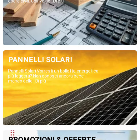
opere civili. Coinvolge...Di più
PANNELLI SOLARI
Pannelli Solari Vorresti un bolletta energetica
più leggera? Non conosci ancora bene il
mondo delle...Di più
PROMOZIONI & OFFERTE