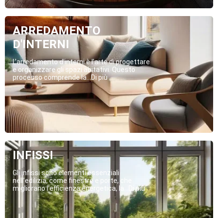
ARREDAMENTO
D'INTERNI
L’arredamento d’interni è l’arte di progettare
e organizzare gli spazi abitativi. Questo
processo comprende la...Di più
INFISSI
Gli infissi sono elementi essenziali
nell’edilizia, come finestre e porte, che
migliorano l’efficienza energetica, la...Di più