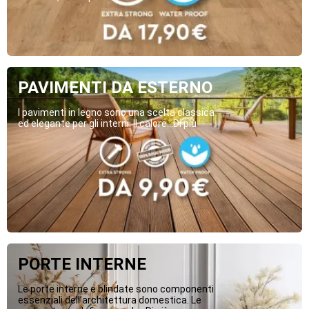
PAVIMENTI DA ESTERNO
I pavimenti in legno sono una scelta classica
ed elegante per gli interni. Il calore...Di più
PORTE INTERNE
Le porte interne e blindate sono componenti
essenziali dell’architettura domestica. Le