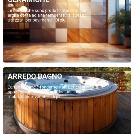
Le ceramiche sono prodotti realizzati con
argilla cotta ad alta temperatura, spesso
utilizzati per pavimenti,...Di più
ARREDO BAGNO
L’arredo bagno è fondamentale per creare
spazi funzionali e raffinati. Include lavabi,
mobili, docce, vasche...Di più