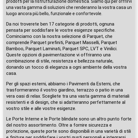
prodotti per la ristrutturazione domestica. Siamo qui per offrirvi
una vasta gamma di soluzioni che renderanno la vostra casa un
luogo ancora più bello, funzionale e confortevole.
Da noi troverete ben 17 categorie di prodotti, ognuna
pensata per soddisfare le vostre esigenze specifiche.
Cominciamo con la nostra selezione di Parquet, che
comprende Parquet prefiniti, Parquet Masselli, Parquet
Bamboo, Parquet Laminati, Parquet SPC, LVT e Vinilici.
Queste opzioni di pavimentazione vi offriranno una
combinazione di stile, resistenza e bellezza naturale,
donando un tocco di eleganza a ogni ambiente della vostra
casa.
Per gli spazi esterni, abbiamo i Pavimenti da Esterni, che
trasformeranno il vostro giardino, terrazzo o patio in una
vera oasi di relax. Scegliete tra una vasta gamma di materiali
resistenti e di design, che si adatteranno perfettamente al
vostro stile e alle vostre esigenze.
Le Porte Interne e le Porte blindate sono un altro punto forte
del nostro assortimento. Oltre a fornire sicurezza e
protezione, queste porte sono disponibili in una varietà di stili
e finiture per soddisfare i vostri gusti personali e integrarsi