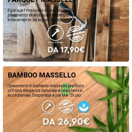
Il parquet massello è una scelta di
pavimento di alta qualità composta
interamente da legno...Di più
BAMBOO MASSELLO
I pavimenti in bamboo massello prefinito
offrono eleganza naturale e resistenza
eccezionale. Disponibili a partire...Di più