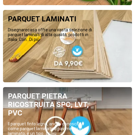
PARQUET LAMINATI
Disegnarecasa offre una vasta selezione di
parquet laminati di alta qualità, prodotti in
Italia. Con...Di più
PARQUET PIETRA
RICOSTRUITA SPC, LVT,
PVC
Il parquet finto legno, anche conosciuto
come parquet laminato o pavimento in
laminato, è un tipo...Di più