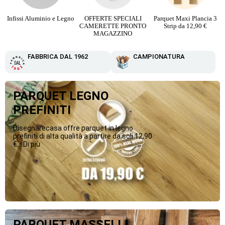
Infissi Aluminio e Legno
OFFERTE SPECIALI
Parquet Maxi Plancia 3
CAMERETTE PRONTO
Strip da 12,90 €
MAGAZZINO
FABBRICA DAL 1962
CAMPIONATURA
PARQUET LEGNO
PREFINITI
Disegnarecasa offre parquet in legno
prefiniti di alta qualità a partire da soli 12,90
€....Di più
PARQUET MASSELLI