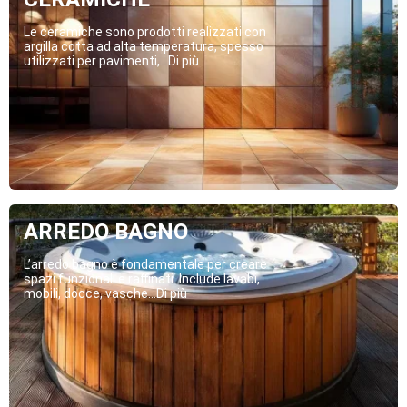
Le ceramiche sono prodotti realizzati con
argilla cotta ad alta temperatura, spesso
utilizzati per pavimenti,...Di più
ARREDO BAGNO
L’arredo bagno è fondamentale per creare
spazi funzionali e raffinati. Include lavabi,
mobili, docce, vasche...Di più