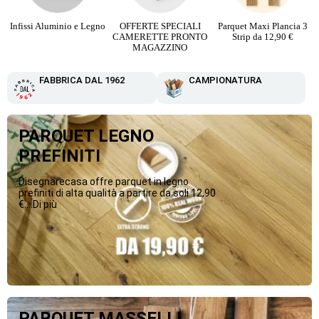
Infissi Aluminio e Legno
OFFERTE SPECIALI
Parquet Maxi Plancia 3
CAMERETTE PRONTO
Strip da 12,90 €
MAGAZZINO
FABBRICA DAL 1962
CAMPIONATURA
PARQUET LEGNO
PREFINITI
Disegnarecasa offre parquet in legno
prefiniti di alta qualità a partire da soli 12,90
€....Di più
PARQUET MASSELLI