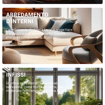
ARREDAMENTO
D'INTERNI
L’arredamento d’interni è l’arte di progettare
e organizzare gli spazi abitativi. Questo
processo comprende la...Di più
INFISSI
Gli infissi sono elementi essenziali
nell’edilizia, come finestre e porte, che
migliorano l’efficienza energetica, la...Di più