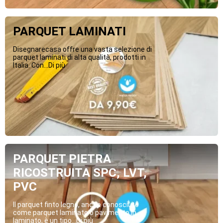
PARQUET LAMINATI
Disegnarecasa offre una vasta selezione di
parquet laminati di alta qualità, prodotti in
Italia. Con...Di più
PARQUET PIETRA
RICOSTRUITA SPC, LVT,
PVC
Il parquet finto legno, anche conosciuto
come parquet laminato o pavimento in
laminato, è un tipo...Di più