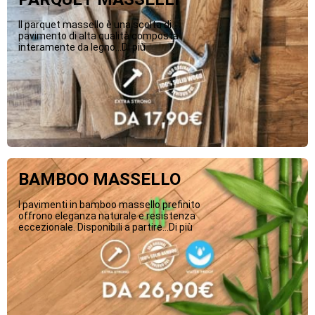
Il parquet massello è una scelta di
pavimento di alta qualità composta
interamente da legno...Di più
BAMBOO MASSELLO
I pavimenti in bamboo massello prefinito
offrono eleganza naturale e resistenza
eccezionale. Disponibili a partire...Di più