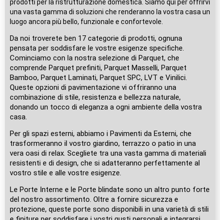
prodotti per la ristrutturazione domestica. Siamo qui per offrirvi
una vasta gamma di soluzioni che renderanno la vostra casa un
luogo ancora più bello, funzionale e confortevole.
Da noi troverete ben 17 categorie di prodotti, ognuna
pensata per soddisfare le vostre esigenze specifiche.
Cominciamo con la nostra selezione di Parquet, che
comprende Parquet prefiniti, Parquet Masselli, Parquet
Bamboo, Parquet Laminati, Parquet SPC, LVT e Vinilici.
Queste opzioni di pavimentazione vi offriranno una
combinazione di stile, resistenza e bellezza naturale,
donando un tocco di eleganza a ogni ambiente della vostra
casa.
Per gli spazi esterni, abbiamo i Pavimenti da Esterni, che
trasformeranno il vostro giardino, terrazzo o patio in una
vera oasi di relax. Scegliete tra una vasta gamma di materiali
resistenti e di design, che si adatteranno perfettamente al
vostro stile e alle vostre esigenze.
Le Porte Interne e le Porte blindate sono un altro punto forte
del nostro assortimento. Oltre a fornire sicurezza e
protezione, queste porte sono disponibili in una varietà di stili
e finiture per soddisfare i vostri gusti personali e integrarsi