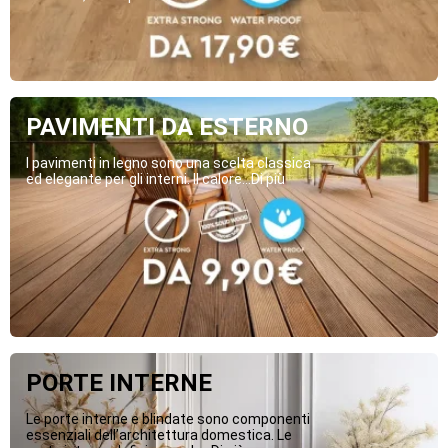
PAVIMENTI DA ESTERNO
I pavimenti in legno sono una scelta classica
ed elegante per gli interni. Il calore...Di più
PORTE INTERNE
Le porte interne e blindate sono componenti
essenziali dell’architettura domestica. Le