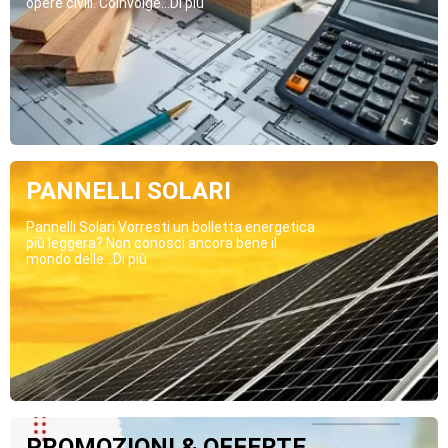
opere civili. Coinvolge...Di più
PANNELLI SOLARI
Pannelli Solari Vorresti un bolletta energetica
più leggera? Non conosci ancora bene il
mondo delle...Di più
PROMOZIONI & OFFERTE