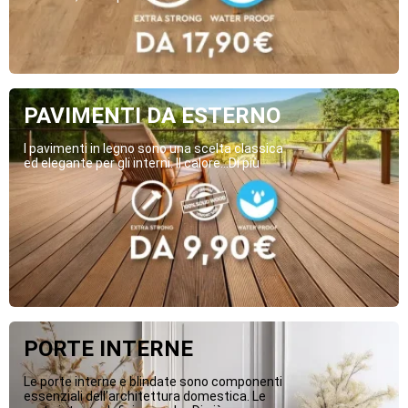
PAVIMENTI DA ESTERNO
I pavimenti in legno sono una scelta classica
ed elegante per gli interni. Il calore...Di più
PORTE INTERNE
Le porte interne e blindate sono componenti
essenziali dell’architettura domestica. Le