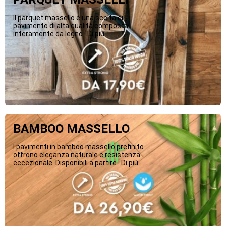
Il parquet massello è una scelta di
pavimento di alta qualità composta
interamente da legno...Di più
BAMBOO MASSELLO
I pavimenti in bamboo massello prefinito
offrono eleganza naturale e resistenza
eccezionale. Disponibili a partire...Di più