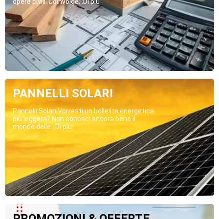
opere civili. Coinvolge...Di più
PANNELLI SOLARI
Pannelli Solari Vorresti un bolletta energetica
più leggera? Non conosci ancora bene il
mondo delle...Di più
PROMOZIONI & OFFERTE