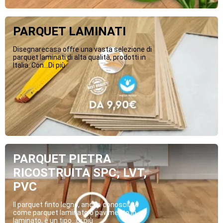
PARQUET LAMINATI
Disegnarecasa offre una vasta selezione di
parquet laminati di alta qualità, prodotti in
Italia. Con...Di più
PARQUET PIETRA
RICOSTRUITA SPC, LVT,
PVC
Il parquet finto legno, anche conosciuto
come parquet laminato o pavimento in
laminato, è un tipo...Di più