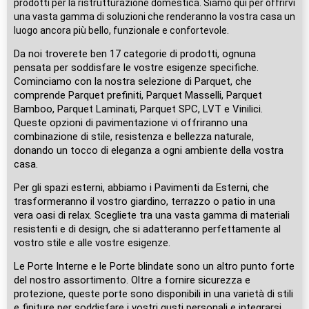
prodotti per la ristrutturazione domestica. Siamo qui per offrirvi
una vasta gamma di soluzioni che renderanno la vostra casa un
luogo ancora più bello, funzionale e confortevole.
Da noi troverete ben 17 categorie di prodotti, ognuna
pensata per soddisfare le vostre esigenze specifiche.
Cominciamo con la nostra selezione di Parquet, che
comprende Parquet prefiniti, Parquet Masselli, Parquet
Bamboo, Parquet Laminati, Parquet SPC, LVT e Vinilici.
Queste opzioni di pavimentazione vi offriranno una
combinazione di stile, resistenza e bellezza naturale,
donando un tocco di eleganza a ogni ambiente della vostra
casa.
Per gli spazi esterni, abbiamo i Pavimenti da Esterni, che
trasformeranno il vostro giardino, terrazzo o patio in una
vera oasi di relax. Scegliete tra una vasta gamma di materiali
resistenti e di design, che si adatteranno perfettamente al
vostro stile e alle vostre esigenze.
Le Porte Interne e le Porte blindate sono un altro punto forte
del nostro assortimento. Oltre a fornire sicurezza e
protezione, queste porte sono disponibili in una varietà di stili
e finiture per soddisfare i vostri gusti personali e integrarsi