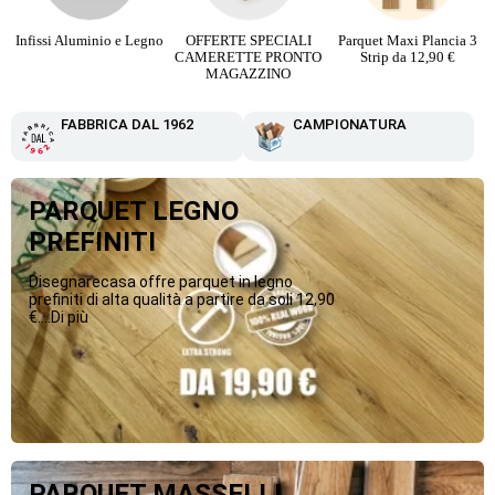
Infissi Aluminio e Legno
OFFERTE SPECIALI
Parquet Maxi Plancia 3
CAMERETTE PRONTO
Strip da 12,90 €
MAGAZZINO
FABBRICA DAL 1962
CAMPIONATURA
PARQUET LEGNO
PREFINITI
Disegnarecasa offre parquet in legno
prefiniti di alta qualità a partire da soli 12,90
€....Di più
PARQUET MASSELLI