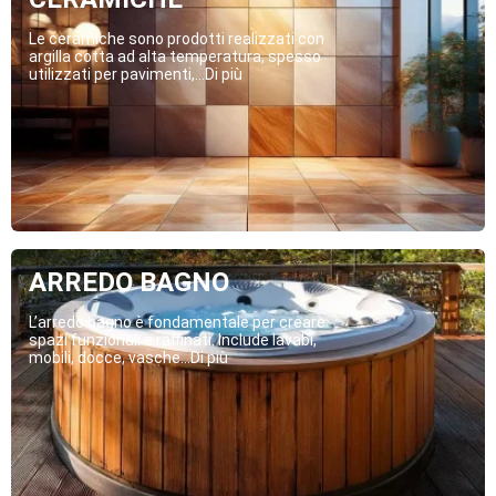
Le ceramiche sono prodotti realizzati con
argilla cotta ad alta temperatura, spesso
utilizzati per pavimenti,...Di più
ARREDO BAGNO
L’arredo bagno è fondamentale per creare
spazi funzionali e raffinati. Include lavabi,
mobili, docce, vasche...Di più