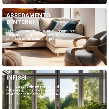
ARREDAMENTO
D'INTERNI
L’arredamento d’interni è l’arte di progettare
e organizzare gli spazi abitativi. Questo
processo comprende la...Di più
INFISSI
Gli infissi sono elementi essenziali
nell’edilizia, come finestre e porte, che
migliorano l’efficienza energetica, la...Di più