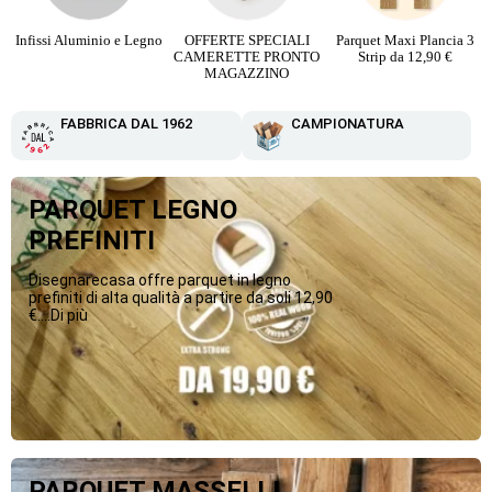
o
OFFERTE SPECIALI
Parquet Maxi Plancia 3
PARQUET PIETRA
CAMERETTE PRONTO
Strip da 12,90 €
RICOSTRUITA da 16,90
MAGAZZINO
€
FABBRICA DAL 1962
CAMPIONATURA
PARQUET LEGNO
PREFINITI
Disegnarecasa offre parquet in legno
prefiniti di alta qualità a partire da soli 12,90
€....Di più
PARQUET MASSELLI