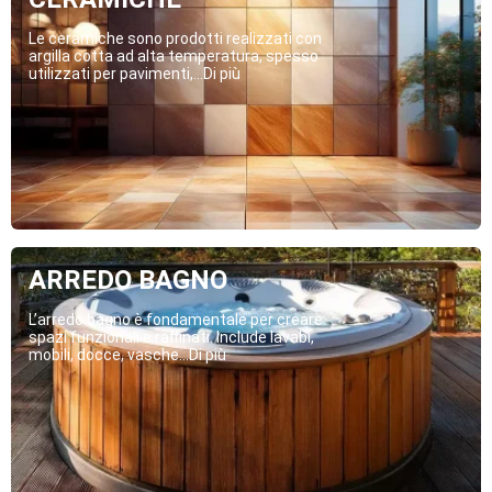
Le ceramiche sono prodotti realizzati con
argilla cotta ad alta temperatura, spesso
utilizzati per pavimenti,...Di più
ARREDO BAGNO
L’arredo bagno è fondamentale per creare
spazi funzionali e raffinati. Include lavabi,
mobili, docce, vasche...Di più