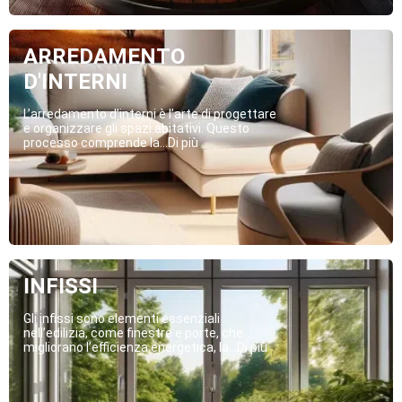
ARREDAMENTO
D'INTERNI
L’arredamento d’interni è l’arte di progettare
e organizzare gli spazi abitativi. Questo
processo comprende la...Di più
INFISSI
Gli infissi sono elementi essenziali
nell’edilizia, come finestre e porte, che
migliorano l’efficienza energetica, la...Di più