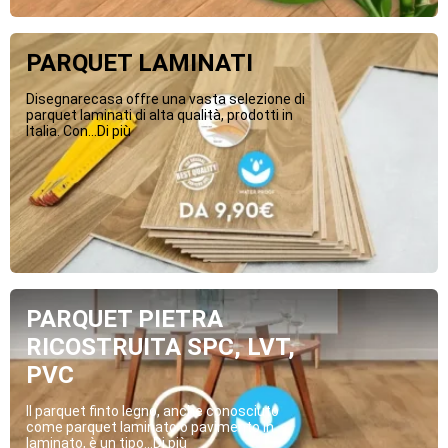
PARQUET LAMINATI
Disegnarecasa offre una vasta selezione di
parquet laminati di alta qualità, prodotti in
Italia. Con...Di più
PARQUET PIETRA
RICOSTRUITA SPC, LVT,
PVC
Il parquet finto legno, anche conosciuto
come parquet laminato o pavimento in
laminato, è un tipo...Di più