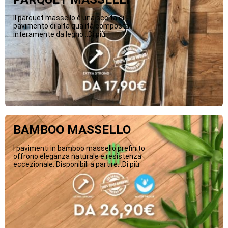
Il parquet massello è una scelta di
pavimento di alta qualità composta
interamente da legno...Di più
BAMBOO MASSELLO
I pavimenti in bamboo massello prefinito
offrono eleganza naturale e resistenza
eccezionale. Disponibili a partire...Di più