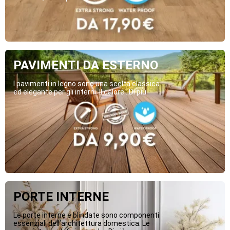
PAVIMENTI DA ESTERNO
I pavimenti in legno sono una scelta classica
ed elegante per gli interni. Il calore...Di più
PORTE INTERNE
Le porte interne e blindate sono componenti
essenziali dell’architettura domestica. Le