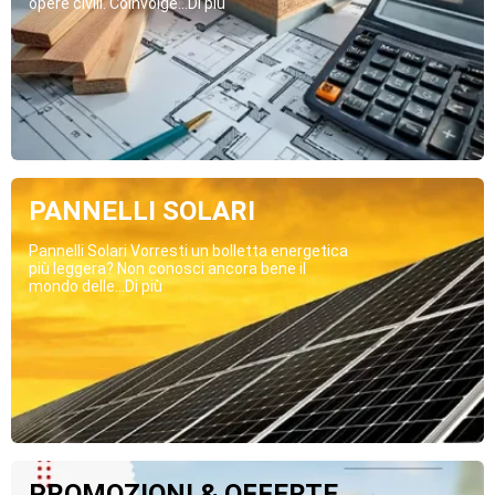
opere civili. Coinvolge...Di più
PANNELLI SOLARI
Pannelli Solari Vorresti un bolletta energetica
più leggera? Non conosci ancora bene il
mondo delle...Di più
PROMOZIONI & OFFERTE