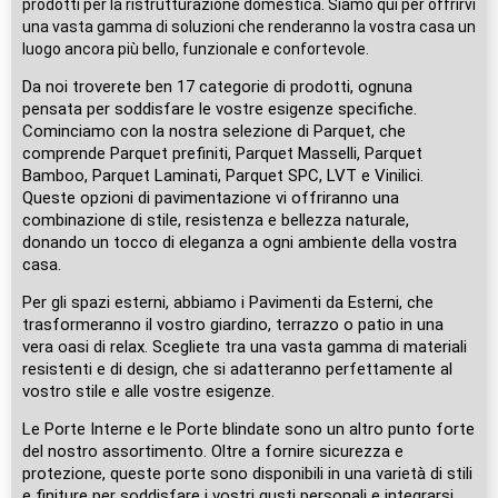
prodotti per la ristrutturazione domestica. Siamo qui per offrirvi
una vasta gamma di soluzioni che renderanno la vostra casa un
luogo ancora più bello, funzionale e confortevole.
Da noi troverete ben 17 categorie di prodotti, ognuna
pensata per soddisfare le vostre esigenze specifiche.
Cominciamo con la nostra selezione di Parquet, che
comprende Parquet prefiniti, Parquet Masselli, Parquet
Bamboo, Parquet Laminati, Parquet SPC, LVT e Vinilici.
Queste opzioni di pavimentazione vi offriranno una
combinazione di stile, resistenza e bellezza naturale,
donando un tocco di eleganza a ogni ambiente della vostra
casa.
Per gli spazi esterni, abbiamo i Pavimenti da Esterni, che
trasformeranno il vostro giardino, terrazzo o patio in una
vera oasi di relax. Scegliete tra una vasta gamma di materiali
resistenti e di design, che si adatteranno perfettamente al
vostro stile e alle vostre esigenze.
Le Porte Interne e le Porte blindate sono un altro punto forte
del nostro assortimento. Oltre a fornire sicurezza e
protezione, queste porte sono disponibili in una varietà di stili
e finiture per soddisfare i vostri gusti personali e integrarsi