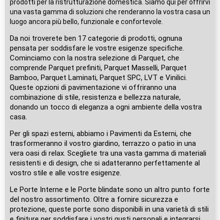
prodotti per la ristrutturazione domestica. Siamo qui per offrirvi
una vasta gamma di soluzioni che renderanno la vostra casa un
luogo ancora più bello, funzionale e confortevole.
Da noi troverete ben 17 categorie di prodotti, ognuna
pensata per soddisfare le vostre esigenze specifiche.
Cominciamo con la nostra selezione di Parquet, che
comprende Parquet prefiniti, Parquet Masselli, Parquet
Bamboo, Parquet Laminati, Parquet SPC, LVT e Vinilici.
Queste opzioni di pavimentazione vi offriranno una
combinazione di stile, resistenza e bellezza naturale,
donando un tocco di eleganza a ogni ambiente della vostra
casa.
Per gli spazi esterni, abbiamo i Pavimenti da Esterni, che
trasformeranno il vostro giardino, terrazzo o patio in una
vera oasi di relax. Scegliete tra una vasta gamma di materiali
resistenti e di design, che si adatteranno perfettamente al
vostro stile e alle vostre esigenze.
Le Porte Interne e le Porte blindate sono un altro punto forte
del nostro assortimento. Oltre a fornire sicurezza e
protezione, queste porte sono disponibili in una varietà di stili
e finiture per soddisfare i vostri gusti personali e integrarsi