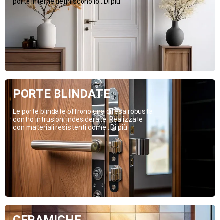
porte interne definiscono lo...Di più
PORTE BLINDATE
Le porte blindate offrono una difesa robusta
contro intrusioni indesiderate. Realizzate
con materiali resistenti come...Di più
CERAMICHE