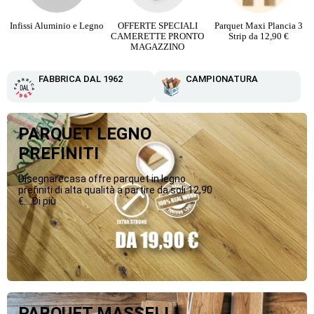
Infissi Aluminio e Legno
OFFERTE SPECIALI
Parquet Maxi Plancia 3
CAMERETTE PRONTO
Strip da 12,90 €
MAGAZZINO
FABBRICA DAL 1962
CAMPIONATURA
PARQUET LEGNO
PREFINITI
Disegnarecasa offre parquet in legno
prefiniti di alta qualità a partire da soli 12,90
€....Di più
PARQUET MASSELLI