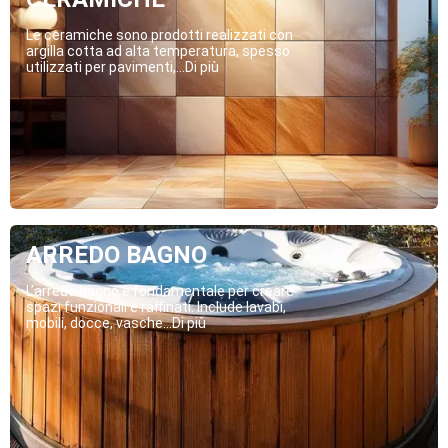
Le ceramiche sono prodotti realizzati con
argilla cotta ad alta temperatura, spesso
utilizzati per pavimenti,...Di più
ARREDO BAGNO
L’arredo bagno è fondamentale per creare
spazi funzionali e raffinati. Include lavabi,
mobili, docce, vasche...Di più