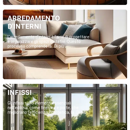
ARREDAMENTO
D'INTERNI
L’arredamento d’interni è l’arte di progettare
e organizzare gli spazi abitativi. Questo
processo comprende la...Di più
INFISSI
Gli infissi sono elementi essenziali
nell’edilizia, come finestre e porte, che
migliorano l’efficienza energetica, la...Di più