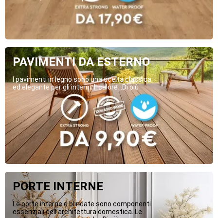
PAVIMENTI DA ESTERNO
I pavimenti in legno sono una scelta classica
ed elegante per gli interni. Il calore...Di più
PORTE INTERNE
Le porte interne e blindate sono componenti
essenziali dell’architettura domestica. Le