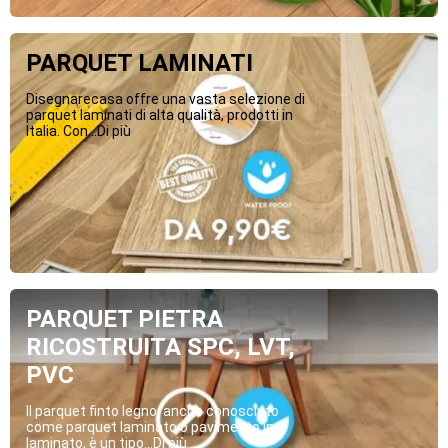
PARQUET LAMINATI
Disegnarecasa offre una vasta selezione di
parquet laminati di alta qualità, prodotti in
Italia. Con...Di più
PARQUET PIETRA
RICOSTRUITA SPC, LVT,
PVC
Il parquet finto legno, anche conosciuto
come parquet laminato o pavimento in
laminato, è un tipo...Di più