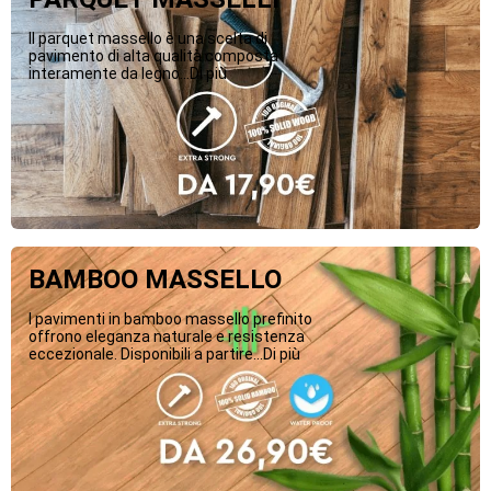
Il parquet massello è una scelta di
pavimento di alta qualità composta
interamente da legno...Di più
BAMBOO MASSELLO
I pavimenti in bamboo massello prefinito
offrono eleganza naturale e resistenza
eccezionale. Disponibili a partire...Di più