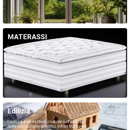
MATERASSI
I materassi per bambini e ragazzi sono
progettati per offrire il massimo comfort e
supporto...Di più
Edilizia
L'edilizia è un settore cruciale nell'ambito
della costruzione di edifici, infrastrutture e