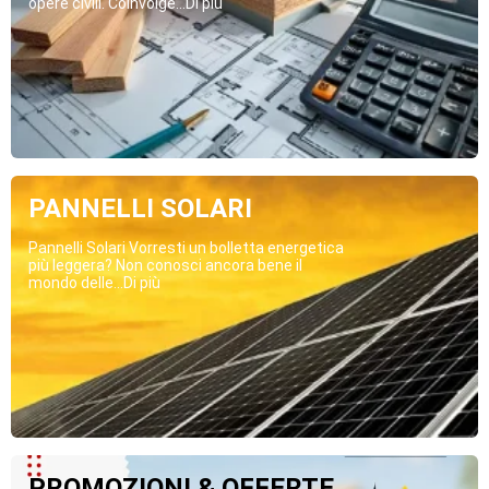
opere civili. Coinvolge...Di più
PANNELLI SOLARI
Pannelli Solari Vorresti un bolletta energetica
più leggera? Non conosci ancora bene il
mondo delle...Di più
PROMOZIONI & OFFERTE