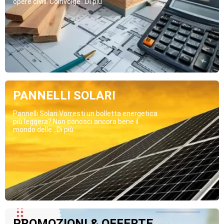
opere civili. Coinvolge...Di più
PANNELLI SOLARI
Pannelli Solari Vorresti un bolletta energetica
più leggera? Non conosci ancora bene il
mondo delle...Di più
PROMOZIONI & OFFERTE