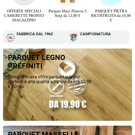
o
OFFERTE SPECIALI
Parquet Maxi Plancia 3
PARQUET PIETRA
CAMERETTE PRONTO
Strip da 12,90 €
RICOSTRUITA da 16,90
MAGAZZINO
€
FABBRICA DAL 1962
CAMPIONATURA
PARQUET LEGNO
PREFINITI
Disegnarecasa offre parquet in legno
prefiniti di alta qualità a partire da soli 12,90
€....Di più
PARQUET MASSELLI