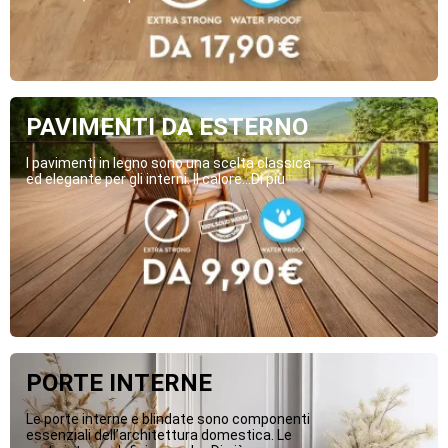
PAVIMENTI DA ESTERNO
I pavimenti in legno sono una scelta classica
ed elegante per gli interni. Il calore...Di più
PORTE INTERNE
Le porte interne e blindate sono componenti
essenziali dell’architettura domestica. Le