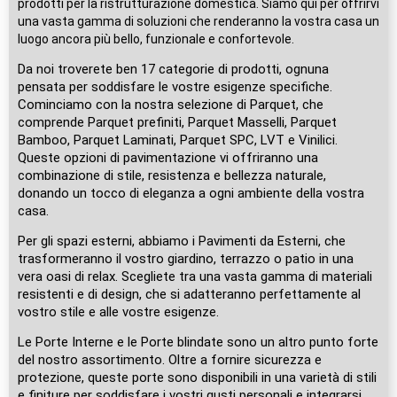
prodotti per la ristrutturazione domestica. Siamo qui per offrirvi
una vasta gamma di soluzioni che renderanno la vostra casa un
luogo ancora più bello, funzionale e confortevole.
Da noi troverete ben 17 categorie di prodotti, ognuna
pensata per soddisfare le vostre esigenze specifiche.
Cominciamo con la nostra selezione di Parquet, che
comprende Parquet prefiniti, Parquet Masselli, Parquet
Bamboo, Parquet Laminati, Parquet SPC, LVT e Vinilici.
Queste opzioni di pavimentazione vi offriranno una
combinazione di stile, resistenza e bellezza naturale,
donando un tocco di eleganza a ogni ambiente della vostra
casa.
Per gli spazi esterni, abbiamo i Pavimenti da Esterni, che
trasformeranno il vostro giardino, terrazzo o patio in una
vera oasi di relax. Scegliete tra una vasta gamma di materiali
resistenti e di design, che si adatteranno perfettamente al
vostro stile e alle vostre esigenze.
Le Porte Interne e le Porte blindate sono un altro punto forte
del nostro assortimento. Oltre a fornire sicurezza e
protezione, queste porte sono disponibili in una varietà di stili
e finiture per soddisfare i vostri gusti personali e integrarsi