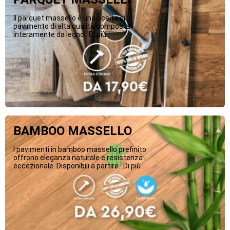
Il parquet massello è una scelta di
pavimento di alta qualità composta
interamente da legno...Di più
BAMBOO MASSELLO
I pavimenti in bamboo massello prefinito
offrono eleganza naturale e resistenza
eccezionale. Disponibili a partire...Di più