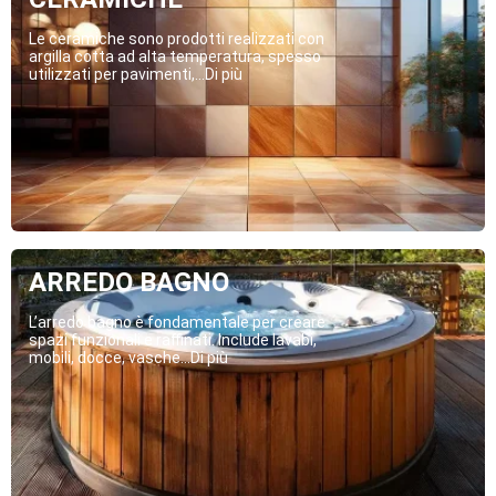
Le ceramiche sono prodotti realizzati con
argilla cotta ad alta temperatura, spesso
utilizzati per pavimenti,...Di più
ARREDO BAGNO
L’arredo bagno è fondamentale per creare
spazi funzionali e raffinati. Include lavabi,
mobili, docce, vasche...Di più