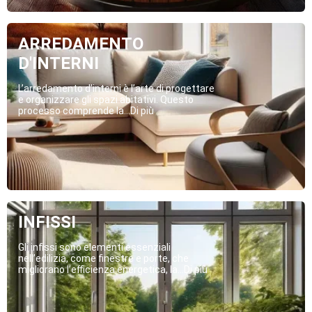
ARREDAMENTO
D'INTERNI
L’arredamento d’interni è l’arte di progettare
e organizzare gli spazi abitativi. Questo
processo comprende la...Di più
INFISSI
Gli infissi sono elementi essenziali
nell’edilizia, come finestre e porte, che
migliorano l’efficienza energetica, la...Di più