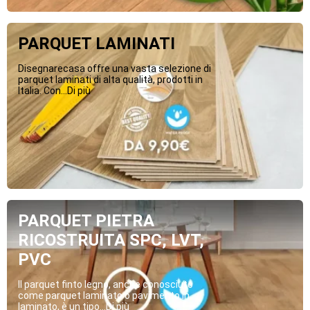
PARQUET LAMINATI
Disegnarecasa offre una vasta selezione di
parquet laminati di alta qualità, prodotti in
Italia. Con...Di più
PARQUET PIETRA
RICOSTRUITA SPC, LVT,
PVC
Il parquet finto legno, anche conosciuto
come parquet laminato o pavimento in
laminato, è un tipo...Di più