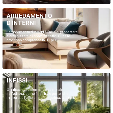
ARREDAMENTO
D'INTERNI
L’arredamento d’interni è l’arte di progettare
e organizzare gli spazi abitativi. Questo
processo comprende la...Di più
INFISSI
Gli infissi sono elementi essenziali
nell’edilizia, come finestre e porte, che
migliorano l’efficienza energetica, la...Di più