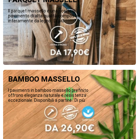
Il parquet massello è una scelta di
pavimento di alta qualità composta
interamente da legno...Di più
BAMBOO MASSELLO
I pavimenti in bamboo massello prefinito
offrono eleganza naturale e resistenza
eccezionale. Disponibili a partire...Di più