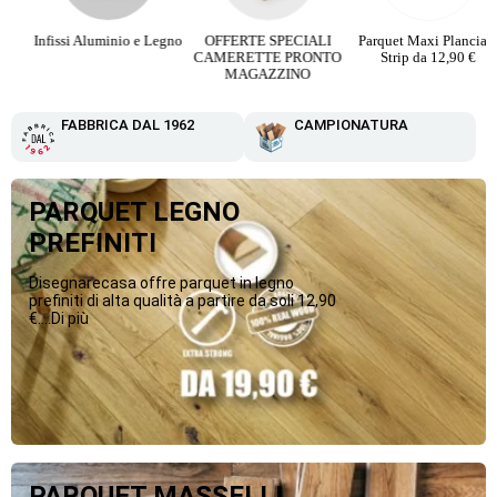
Infissi Aluminio e Legno
OFFERTE SPECIALI
Parquet Maxi Plancia 3
CAMERETTE PRONTO
Strip da 12,90 €
MAGAZZINO
FABBRICA DAL 1962
CAMPIONATURA
PARQUET LEGNO
PREFINITI
Disegnarecasa offre parquet in legno
prefiniti di alta qualità a partire da soli 12,90
€....Di più
PARQUET MASSELLI