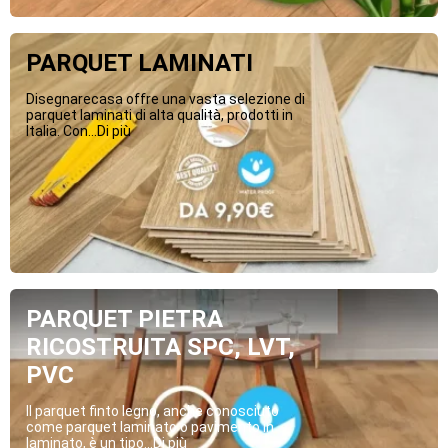
PARQUET LAMINATI
Disegnarecasa offre una vasta selezione di
parquet laminati di alta qualità, prodotti in
Italia. Con...Di più
PARQUET PIETRA
RICOSTRUITA SPC, LVT,
PVC
Il parquet finto legno, anche conosciuto
come parquet laminato o pavimento in
laminato, è un tipo...Di più