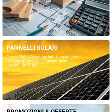
opere civili. Coinvolge...Di più
PANNELLI SOLARI
Pannelli Solari Vorresti un bolletta energetica
più leggera? Non conosci ancora bene il
mondo delle...Di più
PROMOZIONI & OFFERTE