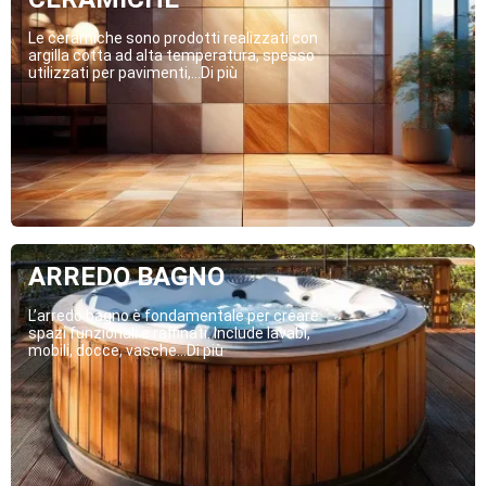
Le ceramiche sono prodotti realizzati con
argilla cotta ad alta temperatura, spesso
utilizzati per pavimenti,...Di più
ARREDO BAGNO
L’arredo bagno è fondamentale per creare
spazi funzionali e raffinati. Include lavabi,
mobili, docce, vasche...Di più