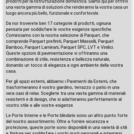
prodotti per la ristrutturazione domestica. Siamo qui per offrirvi
una vasta gamma di soluzioni che renderanno la vostra casa un
luogo ancora più bello, funzionale e confortevole.
Da noi troverete ben 17 categorie di prodotti, ognuna
pensata per soddisfare le vostre esigenze specifiche.
Cominciamo con la nostra selezione di Parquet, che
comprende Parquet prefiniti, Parquet Masselli, Parquet
Bamboo, Parquet Laminati, Parquet SPC, LVT e Vinilici.
Queste opzioni di pavimentazione vi offriranno una
combinazione di stile, resistenza e bellezza naturale,
donando un tocco di eleganza a ogni ambiente della vostra
casa.
Per gli spazi esterni, abbiamo i Pavimenti da Esterni, che
trasformeranno il vostro giardino, terrazzo o patio in una
vera oasi di relax. Scegliete tra una vasta gamma di materiali
resistenti e di design, che si adatteranno perfettamente al
vostro stile e alle vostre esigenze.
Le Porte Interne e le Porte blindate sono un altro punto forte
del nostro assortimento. Oltre a fornire sicurezza e
protezione, queste porte sono disponibili in una varietà di stili
e finiture per soddisfare i vostri gusti personali e integrarsi