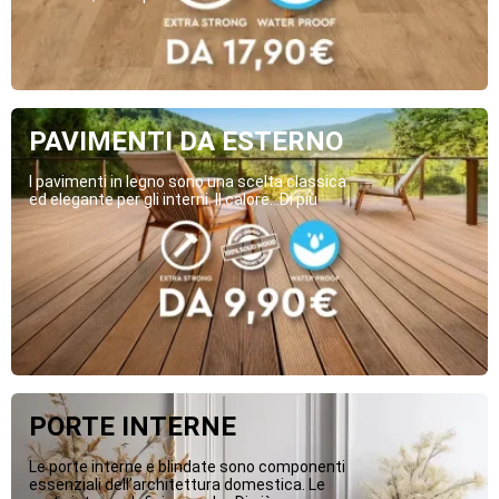
PAVIMENTI DA ESTERNO
I pavimenti in legno sono una scelta classica
ed elegante per gli interni. Il calore...Di più
PORTE INTERNE
Le porte interne e blindate sono componenti
essenziali dell’architettura domestica. Le