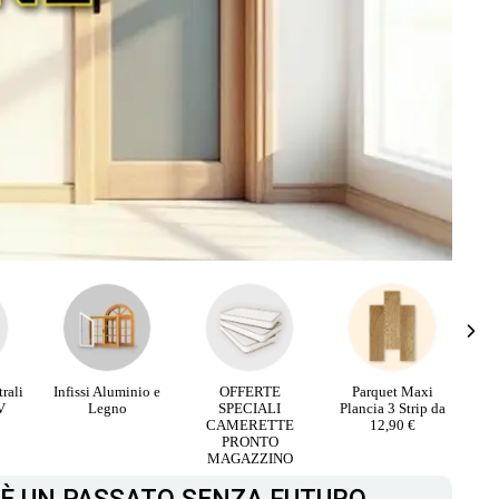
io e
OFFERTE
Parquet Maxi
PARQUET PIETRA
Pi
SPECIALI
Plancia 3 Strip da
RICOSTRUITA da
CAMERETTE
12,90 €
16,90 €
PRONTO
MAGAZZINO