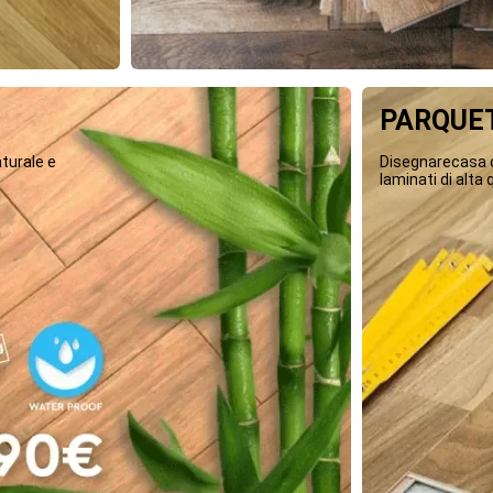
PARQUET
turale e
Disegnarecasa o
laminati di alta q