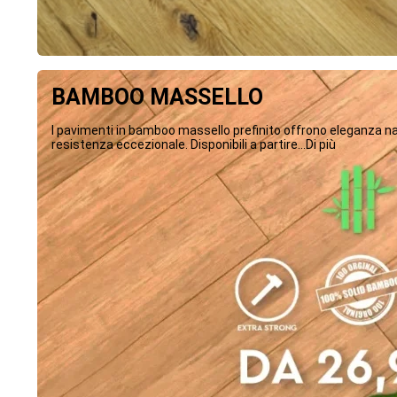
BAMBOO MASSELLO
I pavimenti in bamboo massello prefinito offrono eleganza na
resistenza eccezionale. Disponibili a partire...Di più