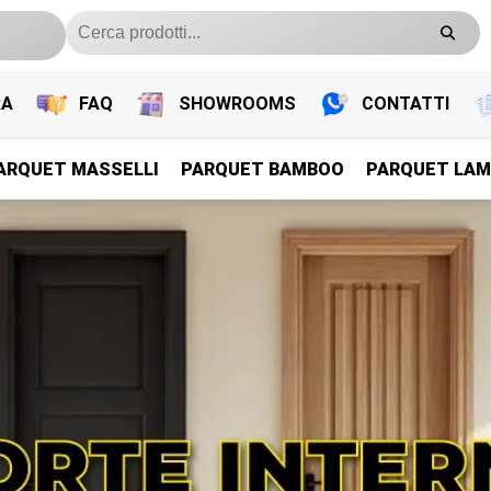
RA
FAQ
SHOWROOMS
CONTATTI
ARQUET MASSELLI
PARQUET BAMBOO
PARQUET LAM
PARQUET PREFINITI
PARQUET PREFINITI
PARQUET PREFINITI
PARQUET PREFINITI
Parquet Legno Prefiniti
Parquet Legno Prefiniti