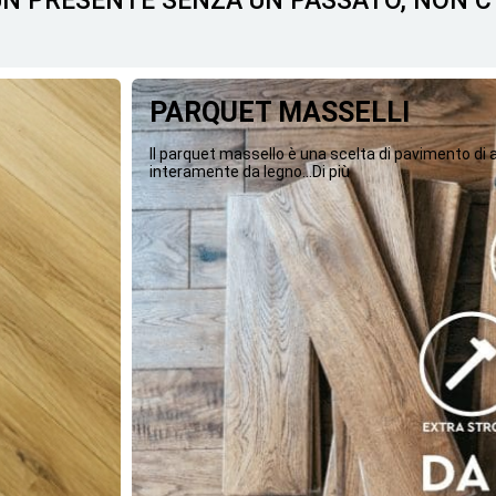
 UN PRESENTE SENZA UN PASSATO, NON 
PARQUET MASSELLI
Il parquet massello è una scelta di pavimento di
interamente da legno...Di più