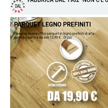
"FABBRICA DAL 1962" NON C'È
PARQUET LEGNO PREFINITI
Disegnarecasa offre parquet in legno prefiniti di alta
qualità a partire da soli 12,90 €....Di più