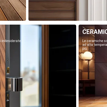
CERAMI
i indesiderate.
Le ceramiche son
ad alta temperat
più