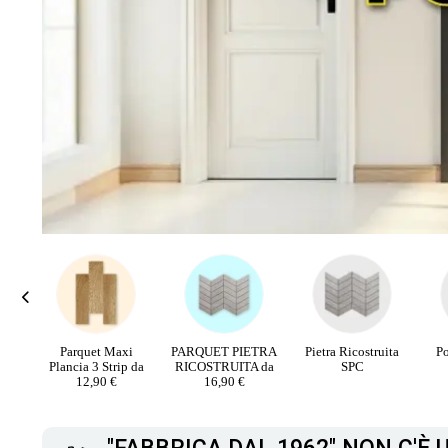
xi
PARQUET PIETRA
Pietra Ricostruita
Poltrone velluto
P
p da
RICOSTRUITA da
SPC
16,90 €